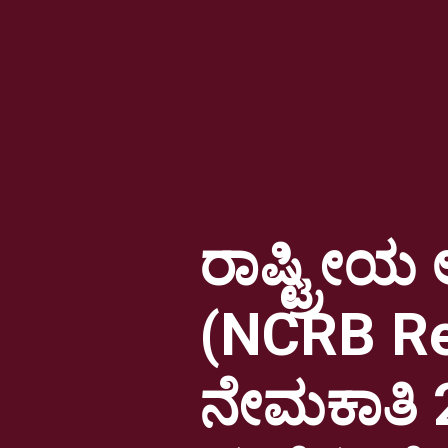
ರಾಷ್ಟ್ರೀ
(NCRB Re
ನೇಮಕಾತಿ 2