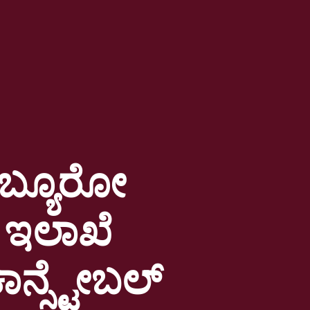
 ಬ್ಯೂರೋ
 ಇಲಾಖೆ
ನ್ಸ್ಟೇಬಲ್