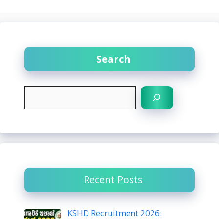
Search
S
e
a
r
c
h
Recent Posts
KSHD Recruitment 2026: