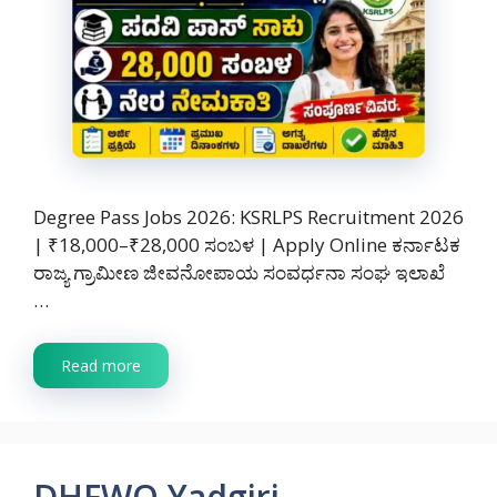
Degree Pass Jobs 2026: KSRLPS Recruitment 2026
| ₹18,000–₹28,000 ಸಂಬಳ | Apply Online ಕರ್ನಾಟಕ
ರಾಜ್ಯ ಗ್ರಾಮೀಣ ಜೀವನೋಪಾಯ ಸಂವರ್ಧನಾ ಸಂಘ ಇಲಾಖೆ
…
Read more
DHFWO Yadgiri