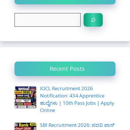
S
e
a
r
c
h
Recent Posts
IOCL Recruitment 2026
Notification: 434 Apprentice
ಹುದ್ದೆಗಳು | 10th Pass Jobs | Apply
Online
SBI Recruitment 2026: ಪದವಿ ಪಾಸ್