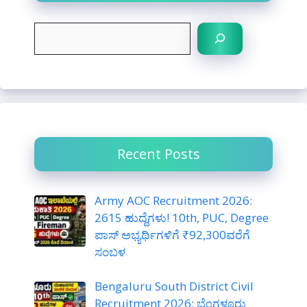
S
e
a
r
c
h
Recent Posts
Army AOC Recruitment 2026:
2615 ಹುದ್ದೆಗಳು! 10th, PUC, Degree
ಪಾಸ್ ಅಭ್ಯರ್ಥಿಗಳಿಗೆ ₹92,300ವರೆಗೆ
ಸಂಬಳ
Bengaluru South District Civil
Recruitment 2026: ಬೆಂಗಳೂರು