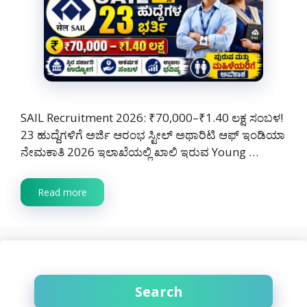
SAIL Recruitment 2026: ₹70,000–₹1.40 ಲಕ್ಷ ಸಂಬಳ!
23 ಹುದ್ದೆಗಳಿಗೆ ಅರ್ಜಿ ಆರಂಭ ಸ್ಟೀಲ್ ಅಥಾರಿಟಿ ಆಫ್ ಇಂಡಿಯಾ
ನೇಮಕಾತಿ 2026 ಇಲಾಖೆಯಲ್ಲಿ ಖಾಲಿ ಇರುವ Young …
Read more
Search