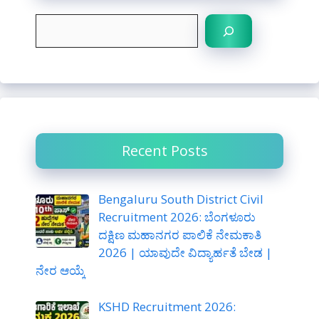
S
e
a
r
c
h
Recent Posts
Bengaluru South District Civil
Recruitment 2026: ಬೆಂಗಳೂರು
ದಕ್ಷಿಣ ಮಹಾನಗರ ಪಾಲಿಕೆ ನೇಮಕಾತಿ
2026 | ಯಾವುದೇ ವಿದ್ಯಾರ್ಹತೆ ಬೇಡ |
ನೇರ ಆಯ್ಕೆ
KSHD Recruitment 2026: