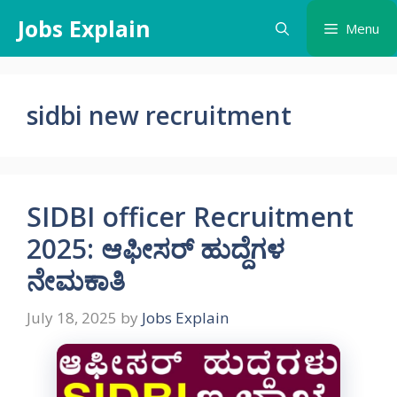
Skip
Jobs Explain
Menu
to
content
sidbi new recruitment
SIDBI officer Recruitment
2025: ಆಫೀಸರ್ ಹುದ್ದೆಗಳ
ನೇಮಕಾತಿ
July 18, 2025
by
Jobs Explain