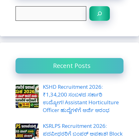
S
e
a
r
c
h
Recent Posts
KSHD Recruitment 2026:
₹1,34,200 ಸಂಬಳದ ಸರ್ಕಾರಿ
ಉದ್ಯೋಗ! Assistant Horticulture
Officer ಹುದ್ದೆಗಳಿಗೆ ಅರ್ಜಿ ಆರಂಭ
KSRLPS Recruitment 2026:
ಪದವೀಧರರಿಗೆ ಬಂಪರ್ ಅವಕಾಶ! Block