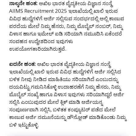
ನಾಲ್ಕನೇ ಹಂತ:
ಅಖಿಲ ಭಾರತ ವೈದ್ಯಕೀಯ ವಿಜ್ಞಾನ ಸಂಸ್ಥೆ
AIIMS Recruitment 2025 ಇಲಾಖೆಯಲ್ಲಿ ಖಾಲಿ ಇರುವ
ವಿವಿಧ ಹುದ್ದೆಗಳಿಗೆ ಅರ್ಜಿ ಸಲ್ಲಿಸುವ ಸಂದರ್ಭದಲ್ಲಿ ಅಲ್ಲಿ ಕಾಣುವ
ಪರದೆಯ ಮೇಲೆ ನಿಮ್ಮ ಹೆಸರು, ನಿಮ್ಮ ಮೊಬೈಲ್ ನಂಬರ್, ನಿಮ್ಮ
ವಿಳಾಸ ಹಾಗೂ ಇಮೇಲ್ ಐಡಿ ಸರಿಯಾಗಿ ನಮೂದಿಸಿ ಏಕೆಂದರೆ
ಸಂವಹನ ಉದ್ದೇಶದಿಂದ ಇವುಗಳು
ಉಪಯೋಗಕಾರಿಯಾಗಿರುತ್ತವೆ.
ಐದನೇ ಹಂತ:
ಅಖಿಲ ಭಾರತ ವೈದ್ಯಕೀಯ ವಿಜ್ಞಾನ ಸಂಸ್ಥೆ
ಇಲಾಖೆಯಲ್ಲಿ ಖಾಲಿ ಇರುವ ವಿವಿಧ ಹುದ್ದೆಗಳಿಗೆ ಅರ್ಜಿ ಸಲ್ಲಿಸಿದ
ಬಳಿಕ ನೀವು ನೀಡಿದ ಮಾಹಿತಿಯು ಸರಿಯಾಗಿದೆ ಎಂಬುದನ್ನು
ದಯವಿಟ್ಟು ಗಮನಿಸಿಕೊಳ್ಳಿ ಉದಾಹರಣೆಗೆ ನಿಮ್ಮ ಹೆಸರು, ನಿಮ್ಮ
ಮೊಬೈಲ್ ಸಂಖ್ಯೆ ಹಾಗೂ ವಿಳಾಸ ಇವುಗಳು ಸರಿಯಾಗಿದ್ದರೆ ಅರ್ಜಿ
ಸಲ್ಲಿಸಿ ಎಂಬುವುದರ ಮೇಲೆ ಕ್ಲಿಕ್ ಮಾಡಿ ಅರ್ಜಿಯನ್ನ
ಸಂಪೂರ್ಣವಾಗಿ ಸಲ್ಲಿಸಿ, ಬಳಿತಕ ಕಂಪ್ಯೂಟರ್ ಪಡೆದ ಮೇಲೆ
ಕಾಣುವ ಅರ್ಜಿ ನಮೂನೆಯನ್ನು ಡೌನ್ಲೋಡ್ ಮಾಡಿಕೊಂಡು ನಿಮ್ಮ
ಬಳಿ ಇಟ್ಟುಕೊಳ್ಳಿ.