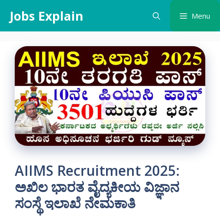
Skip
Jobs Explain
Menu
to
content
AIIMS Recruitment 2025:
ಅಖಿಲ ಭಾರತ ವೈದ್ಯಕೀಯ ವಿಜ್ಞಾನ
ಸಂಸ್ಥೆ ಇಲಾಖೆ ನೇಮಕಾತಿ