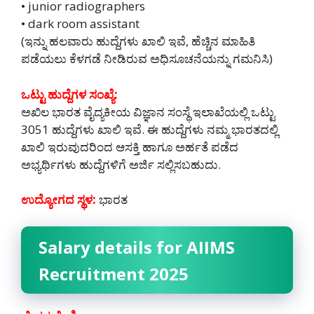
• junior radiographers
• dark room assistant
(ಇನ್ನು ಹಲವಾರು ಹುದ್ದೆಗಳು ಖಾಲಿ ಇವೆ, ಹೆಚ್ಚಿನ ಮಾಹಿತಿ
ಪಡೆಯಲು ಕೆಳಗಡೆ ನೀಡಿರುವ ಅಧಿಸೂಚನೆಯನ್ನು ಗಮನಿಸಿ)
ಒಟ್ಟು ಹುದ್ದೆಗಳ ಸಂಖ್ಯೆ:
ಅಖಿಲ ಭಾರತ ವೈದ್ಯಕೀಯ ವಿಜ್ಞಾನ ಸಂಸ್ಥೆ ಇಲಾಖೆಯಲ್ಲಿ ಒಟ್ಟು
3051 ಹುದ್ದೆಗಳು ಖಾಲಿ ಇವೆ. ಈ ಹುದ್ದೆಗಳು ನಮ್ಮ ಭಾರತದಲ್ಲಿ
‌ಖಾಲಿ ಇರುವುದರಿಂದ ಆಸಕ್ತಿ ಹಾಗೂ ಅರ್ಹತೆ ಪಡೆದ
ಅಭ್ಯರ್ಥಿಗಳು ಹುದ್ದೆಗಳಿಗೆ ಅರ್ಜಿ ಸಲ್ಲಿಸಬಹುದು.
ಉದ್ಯೋಗದ ಸ್ಥಳ:
ಭಾರತ
Salary details for AIIMS
Recruitment 2025