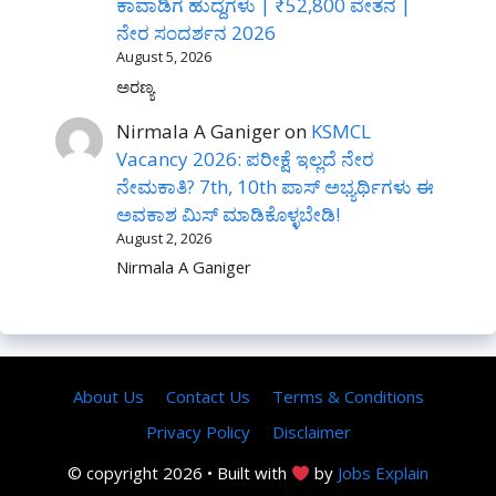
ಕಾವಾಡಿಗ ಹುದ್ದೆಗಳು | ₹52,800 ವೇತನ |
ನೇರ ಸಂದರ್ಶನ 2026
August 5, 2026
ಅರಣ್ಯ
Nirmala A Ganiger
on
KSMCL
Vacancy 2026: ಪರೀಕ್ಷೆ ಇಲ್ಲದೆ ನೇರ
ನೇಮಕಾತಿ? 7th, 10th ಪಾಸ್ ಅಭ್ಯರ್ಥಿಗಳು ಈ
ಅವಕಾಶ ಮಿಸ್ ಮಾಡಿಕೊಳ್ಳಬೇಡಿ!
August 2, 2026
Nirmala A Ganiger
About Us
Contact Us
Terms & Conditions
Privacy Policy
Disclaimer
© copyright 2026 • Built with
by
Jobs Explain