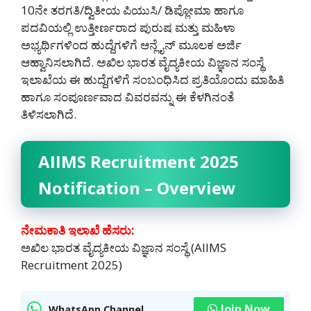
10ನೇ ತರಗತಿ/ದ್ವಿತೀಯ ಪಿಯುಸಿ/ ಡಿಪ್ಲೋಮಾ ಹಾಗೂ
ಪದವಿಯಲ್ಲಿ ಉತ್ತೀರ್ಣರಾದ ಪುರುಷ ಮತ್ತು ಮಹಿಳಾ
ಅಭ್ಯರ್ಥಿಗಳಿಂದ ಹುದ್ದೆಗಳಿಗೆ ಆನ್ಲೈನ್ ಮೂಲಕ ಅರ್ಜಿ
ಆಹ್ವಾನಿಸಲಾಗಿದೆ. ಅಖಿಲ ಭಾರತ ವೈದ್ಯಕೀಯ ವಿಜ್ಞಾನ ಸಂಸ್ಥೆ
ಇಲಾಖೆಯ ಈ ಹುದ್ದೆಗಳಿಗೆ ಸಂಬಂಧಿಸಿದ ಪ್ರತಿಯೊಂದು ಮಾಹಿತಿ
ಹಾಗೂ ಸಂಪೂರ್ಣವಾದ ವಿವರವನ್ನು ಈ ಕೆಳಗಿನಂತೆ
ತಿಳಿಸಲಾಗಿದೆ.
AIIMS Recruitment 2025
Notification – Overview
ನೇಮಕಾತಿ ಇಲಾಖೆ ಹೆಸರು:
ಅಖಿಲ ಭಾರತ ವೈದ್ಯಕೀಯ ವಿಜ್ಞಾನ ಸಂಸ್ಥೆ (AIIMS
Recruitment 2025)
Join Now
WhatsApp Channel