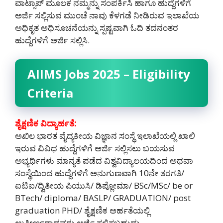
ವಾಟ್ಸಾಪ್ ಮೂಲಕ ನಮ್ಮನ್ನು ಸಂಪರ್ಕಿಸಿ ಹಾಗೂ ಹುದ್ದೆಗಳಿಗೆ
ಅರ್ಜಿ ಸಲ್ಲಿಸುವ ಮುಂಚೆ ನಾವು ಕೆಳಗಡೆ ನೀಡಿರುವ ಇಲಾಖೆಯ
ಅಧಿಕೃತ ಅಧಿಸೂಚನೆಯನ್ನು ಸ್ಪಷ್ಟವಾಗಿ ಓದಿ ತದನಂತರ
ಹುದ್ದೆಗಳಿಗೆ ಅರ್ಜಿ ಸಲ್ಲಿಸಿ.
AIIMS Jobs 2025 – Eligibility
Criteria
ಶೈಕ್ಷಣಿಕ ವಿದ್ಯಾರ್ಹತೆ:
ಅಖಿಲ ಭಾರತ ವೈದ್ಯಕೀಯ ವಿಜ್ಞಾನ ಸಂಸ್ಥೆ ಇಲಾಖೆಯಲ್ಲಿ ಖಾಲಿ
ಇರುವ ವಿವಿಧ ಹುದ್ದೆಗಳಿಗೆ ಅರ್ಜಿ ಸಲ್ಲಿಸಲು ಬಯಸುವ
ಅಭ್ಯರ್ಥಿಗಳು ಮಾನ್ಯತೆ ಪಡೆದ ವಿಶ್ವವಿದ್ಯಾಲಯದಿಂದ ಅಥವಾ
ಸಂಸ್ಥೆಯಿಂದ ಹುದ್ದೆಗಳಿಗೆ ಅನುಗುಣವಾಗಿ 10ನೇ ತರಗತಿ/
ಐಟಿಐ/ದ್ವಿತೀಯ ಪಿಯುಸಿ/ ಡಿಪ್ಲೋಮಾ/ BSc/MSc/ be or
BTech/ diploma/ BASLP/ GRADUATION/ post
graduation PHD/ ಶೈಕ್ಷಣಿಕ ಅರ್ಹತೆಯಲ್ಲಿ
ಉತ್ತೀರ್ಣರಾದವರು ಅರ್ಜಿ ಸಲ್ಲಿಸಬಹುದು.