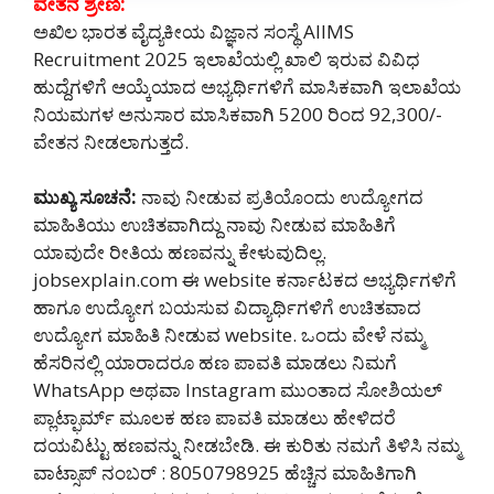
ವೇತನ ಶ್ರೇಣಿ:
ಅಖಿಲ ಭಾರತ ವೈದ್ಯಕೀಯ ವಿಜ್ಞಾನ ಸಂಸ್ಥೆ AIIMS
Recruitment 2025 ಇಲಾಖೆಯಲ್ಲಿ ಖಾಲಿ ಇರುವ ವಿವಿಧ
ಹುದ್ದೆಗಳಿಗೆ ಆಯ್ಕೆಯಾದ ಅಭ್ಯರ್ಥಿಗಳಿಗೆ ಮಾಸಿಕವಾಗಿ ಇಲಾಖೆಯ
ನಿಯಮಗಳ ಅನುಸಾರ ಮಾಸಿಕವಾಗಿ 5200 ರಿಂದ 92,300/-
ವೇತನ ನೀಡಲಾಗುತ್ತದೆ.
ಮುಖ್ಯ ಸೂಚನೆ:
ನಾವು ನೀಡುವ ಪ್ರತಿಯೊಂದು ಉದ್ಯೋಗದ
ಮಾಹಿತಿಯು ಉಚಿತವಾಗಿದ್ದು ನಾವು ನೀಡುವ ಮಾಹಿತಿಗೆ
ಯಾವುದೇ ರೀತಿಯ ಹಣವನ್ನು ಕೇಳುವುದಿಲ್ಲ.
jobsexplain.com ಈ website ಕರ್ನಾಟಕದ ಅಭ್ಯರ್ಥಿಗಳಿಗೆ
ಹಾಗೂ ಉದ್ಯೋಗ ಬಯಸುವ ವಿದ್ಯಾರ್ಥಿಗಳಿಗೆ ಉಚಿತವಾದ
ಉದ್ಯೋಗ ಮಾಹಿತಿ ನೀಡುವ website. ಒಂದು ವೇಳೆ ನಮ್ಮ
ಹೆಸರಿನಲ್ಲಿ ಯಾರಾದರೂ ಹಣ ಪಾವತಿ ಮಾಡಲು ನಿಮಗೆ
WhatsApp ಅಥವಾ Instagram ಮುಂತಾದ ಸೋಶಿಯಲ್
ಪ್ಲಾಟ್ಫಾರ್ಮ್ ಮೂಲಕ ಹಣ ಪಾವತಿ ಮಾಡಲು ಹೇಳಿದರೆ
ದಯವಿಟ್ಟು ಹಣವನ್ನು ನೀಡಬೇಡಿ‌. ಈ ಕುರಿತು ನಮಗೆ ತಿಳಿಸಿ ನಮ್ಮ
ವಾಟ್ಸಾಪ್ ನಂಬರ್ : 8050798925 ಹೆಚ್ಚಿನ ಮಾಹಿತಿಗಾಗಿ