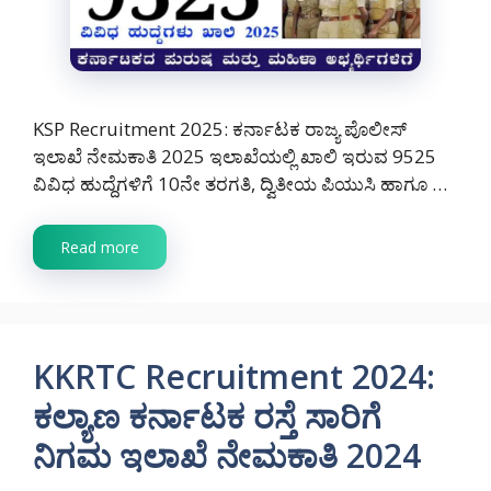
KSP Recruitment 2025: ಕರ್ನಾಟಕ ರಾಜ್ಯ ಪೊಲೀಸ್
ಇಲಾಖೆ ನೇಮಕಾತಿ 2025 ಇಲಾಖೆಯಲ್ಲಿ ಖಾಲಿ ಇರುವ 9525
ವಿವಿಧ ಹುದ್ದೆಗಳಿಗೆ 10ನೇ ತರಗತಿ, ದ್ವಿತೀಯ ಪಿಯುಸಿ ಹಾಗೂ …
Read more
KKRTC Recruitment 2024:
ಕಲ್ಯಾಣ ಕರ್ನಾಟಕ ರಸ್ತೆ ಸಾರಿಗೆ
ನಿಗಮ ಇಲಾಖೆ ನೇಮಕಾತಿ 2024