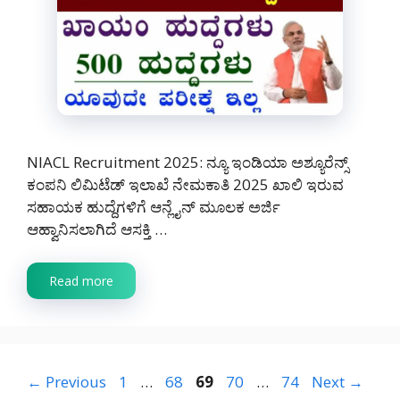
NIACL Recruitment 2025: ನ್ಯೂ ಇಂಡಿಯಾ ಅಶ್ಯೂರೆನ್ಸ್
ಕಂಪನಿ ಲಿಮಿಟೆಡ್ ಇಲಾಖೆ ನೇಮಕಾತಿ 2025 ಖಾಲಿ ಇರುವ
ಸಹಾಯಕ ಹುದ್ದೆಗಳಿಗೆ ಆನ್ಲೈನ್ ಮೂಲಕ ಅರ್ಜಿ
ಆಹ್ವಾನಿಸಲಾಗಿದೆ ಆಸಕ್ತಿ …
Read more
Page
Page
Page
Page
Page
←
Previous
1
…
68
69
70
…
74
Next
→