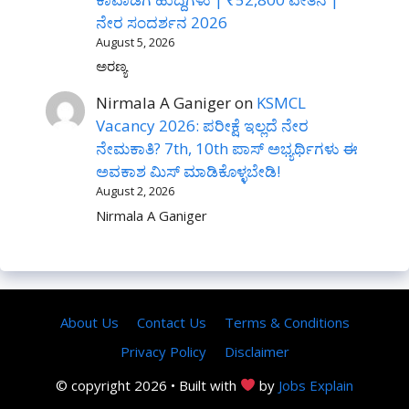
ನೇರ ಸಂದರ್ಶನ 2026
August 5, 2026
ಅರಣ್ಯ
Nirmala A Ganiger
on
KSMCL
Vacancy 2026: ಪರೀಕ್ಷೆ ಇಲ್ಲದೆ ನೇರ
ನೇಮಕಾತಿ? 7th, 10th ಪಾಸ್ ಅಭ್ಯರ್ಥಿಗಳು ಈ
ಅವಕಾಶ ಮಿಸ್ ಮಾಡಿಕೊಳ್ಳಬೇಡಿ!
August 2, 2026
Nirmala A Ganiger
About Us
Contact Us
Terms & Conditions
Privacy Policy
Disclaimer
© copyright 2026 • Built with
by
Jobs Explain