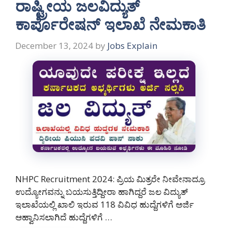
ರಾಷ್ಟ್ರೀಯ ಜಲವಿದ್ಯುತ್
ಕಾರ್ಪೊರೇಷನ್ ಇಲಾಖೆ ನೇಮಕಾತಿ
December 13, 2024
by
Jobs Explain
NHPC Recruitment 2024: ಪ್ರಿಯ ಮಿತ್ರರೇ ನೀವೇನಾದ್ರೂ
ಉದ್ಯೋಗವನ್ನು ಬಯಸುತ್ತಿದ್ದೀರಾ ಹಾಗಿದ್ದರೆ ಜಲ ವಿದ್ಯುತ್
ಇಲಾಖೆಯಲ್ಲಿ ಖಾಲಿ ಇರುವ 118 ವಿವಿಧ ಹುದ್ದೆಗಳಿಗೆ ಅರ್ಜಿ
ಆಹ್ವಾನಿಸಲಾಗಿದೆ ಹುದ್ದೆಗಳಿಗೆ …