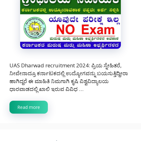
UAS Dharwad recruitment 2024: ಪ್ರಿಯ ಸ್ನೇಹಿತರೆ,
ನೀವೇನಾದ್ರೂ ಕರ್ನಾಟಕದಲ್ಲಿ ಉದ್ಯೋಗವನ್ನು ಬಯಸುತ್ತಿದ್ದೀರಾ
ಹಾಗಿದ್ದರೆ ಈ ಮಾಹಿತಿ ನಿಮಗಾಗಿ ಕೃಷಿ ವಿಶ್ವವಿದ್ಯಾಲಯ
ಧಾರವಾಡದಲ್ಲಿ ಖಾಲಿ ಇರುವ ವಿವಿಧ …
Read more