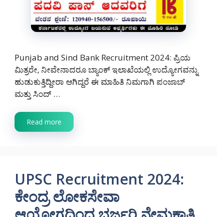
Punjab and Sind Bank Recruitment 2024: ಪ್ರಿಯ
ಮಿತ್ರರೇ, ನೀವೇನಾದರೂ ಬ್ಯಾಂಕ್ ಇಲಾಖೆಯಲ್ಲಿ ಉದ್ಯೋಗವನ್ನು
ಹುಡುಕುತ್ತಿದ್ದೀರಾ ಆಗಿದ್ದರೆ ಈ ಮಾಹಿತಿ ನಿಮಗಾಗಿ ಪಂಜಾಬ್
ಮತ್ತು ಸಿಂದ್ …
Read more
UPSC Recruitment 2024:
ಕೇಂದ್ರ ಲೋಕಸೇವಾ
ಆಯೋಗದಿಂದ ಭರ್ಜರಿ ನೇಮಕಾತಿ