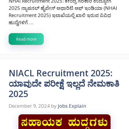
NHAI Recruitment 2025: ಕೇಂದ್ರ ಸರಕಾರಿ ಉದ್ಯೋಗ
2025 ನ್ಯಾಷನಲ್ ಹೈವೇಸ್ ಅಥಾರಿಟಿ ಆಫ್ ಇಂಡಿಯಾ (NHAI
Recruitment 2025) ಇಲಾಖೆಯಲ್ಲಿ ಖಾಲಿ ಇರುವ ವಿವಿಧ
ಹುದ್ದೆಗಳಿಗೆ …
Read more
NIACL Recruitment 2025:
ಯಾವುದೇ ಪರೀಕ್ಷೆ ಇಲ್ಲದೆ ನೇಮಕಾತಿ
2025
December 9, 2024
by
Jobs Explain