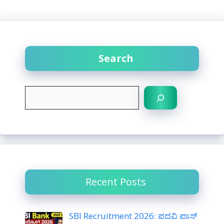
Search
S
e
a
r
c
h
Recent Posts
SBI Recruitment 2026: ಪದವಿ ಪಾಸ್