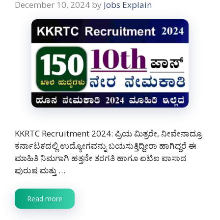
December 10, 2024
by
Jobs Explain
KKRTC Recruitment 2024: ಪ್ರಿಯ ಮಿತ್ರರೇ, ನೀವೇನಾದ್ರೂ
ಕರ್ನಾಟಕದಲ್ಲಿ ಉದ್ಯೋಗವನ್ನು ಬಯಸುತ್ತಿದ್ದೀರಾ ಹಾಗಿದ್ದರೆ ಈ
ಮಾಹಿತಿ ನಿಮಗಾಗಿ ಹತ್ತನೇ ತರಗತಿ ಹಾಗೂ ಐಟಿಐ ಪಾಸಾದ
ಪುರುಷ ಮತ್ತು …
Read more