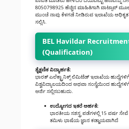
ಪಾವತಿ ಮಾಡಲು ಹೇಳಿದರೆ ದಯವಿಟ್ಟು ಹಣವನ್ನು ನೀಡಬೇ
8050798925 ಹೆಚ್ಚಿನ ಮಾಹಿತಿಗಾಗಿ ವಾಟ್ಸಾಪ್ ಮೂಲಕ ನ
ಮುಂಚೆ ನಾವು ಕೆಳಗಡೆ ನೀಡಿರುವ ಇಲಾಖೆಯ ಅಧಿಕೃತ ಅಧ
ಸಲ್ಲಿಸಿ.
BEL Havildar Recruitment 2
(Qualification)
ಶೈಕ್ಷಣಿಕ ವಿದ್ಯಾರ್ಹತೆ:
ಭಾರತ್ ಎಲೆಕ್ಟ್ರಾನಿಕ್ಸ್ ಲಿಮಿಟೆಡ್ ಇಲಾಖೆಯ ಹುದ್ದೆಗಳ
ವಿಶ್ವವಿದ್ಯಾಲಯದಿಂದ ಅಥವಾ ಸಂಸ್ಥೆಯಿಂದ ಹುದ್ದೆಗಳ
ಅರ್ಜಿ ಸಲ್ಲಿಸಬಹುದು.
ಉದ್ಯೋಗದ ಇತರೆ ಅರ್ಹತೆ:
ಭಾರತೀಯ ಸಶಸ್ತ್ರ ಪಡೆಗಳಲ್ಲಿ 15 ವರ್ಷ ಸೇವೆ 
ತಮಿಳು ಭಾಷೆಯ ಜ್ಞಾನ ಕಡ್ಡಾಯವಾಗಿದೆ