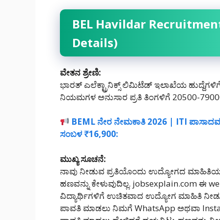
BEL Havildar Recruitment
Details)
ವೇತನ ಶ್ರೇಣಿ:
ಭಾರತ್ ಎಲೆಕ್ಟ್ರಾನಿಕ್ಸ್ ಲಿಮಿಟೆಡ್ ಇಲಾಖೆಯ ಹುದ್ದೆ
ನಿಯಮಗಳ ಅನುಸಾರ ಪ್ರತಿ ತಿಂಗಳಿಗೆ 20500-79000
BEML ನೇರ ನೇಮಕಾತಿ 2026 | ITI ಪಾಸಾದವರ
ಸಂಬಳ ₹16,900:
ಮುಖ್ಯ ಸೂಚನೆ:
ನಾವು ನೀಡುವ ಪ್ರತಿಯೊಂದು ಉದ್ಯೋಗದ ಮಾಹಿತಿಯು
ಹಣವನ್ನು ಕೇಳುವುದಿಲ್ಲ. jobsexplain.com ಈ 
ವಿದ್ಯಾರ್ಥಿಗಳಿಗೆ ಉಚಿತವಾದ ಉದ್ಯೋಗ ಮಾಹಿತಿ ನೀ
ಪಾವತಿ ಮಾಡಲು ನಿಮಗೆ WhatsApp ಅಥವಾ Inst