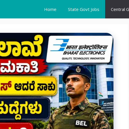
Home
State Govt Jobs
Central 