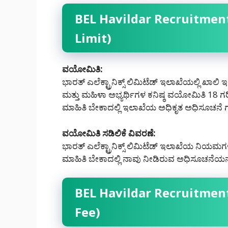
BEL Havildar Recruitment
Limit)
ವಯೋಮಿತಿ:
ಭಾರತ್ ಎಲೆಕ್ಟ್ರಾನಿಕ್ಸ್ ಲಿಮಿಟೆಡ್ ಇಲಾಖೆಯಲ್ಲಿ ಖಾಲ
ಮತ್ತು ಮಹಿಳಾ ಅಭ್ಯರ್ಥಿಗಳ ಕನಿಷ್ಠ ವಯೋಮಿತಿ 18 ಗರಿ
ಮಾಹಿತಿ ಬೇಕಾದಲ್ಲಿ ಇಲಾಖೆಯ ಅಧಿಕೃತ ಅಧಿಸೂಚನೆ 
ವಯೋಮಿತಿ ಸಡಿಲಿಕೆ ವಿವರಣೆ:
ಭಾರತ್ ಎಲೆಕ್ಟ್ರಾನಿಕ್ಸ್ ಲಿಮಿಟೆಡ್ ಇಲಾಖೆಯ ನಿಯಮಗಳ
ಮಾಹಿತಿ ಬೇಕಾದಲ್ಲಿ ನಾವು ನೀಡಿರುವ ಅಧಿಸೂಚನೆಯನ್
BEL Havildar Recruitment 
Fee)