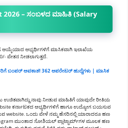
 2026 – ಸಂಬಳದ ಮಾಹಿತಿ (Salary
ಗಳಿಗೆ ಆಯ್ಕೆಯಾದ ಅಭ್ಯರ್ಥಿಗಳಿಗೆ ಮಾಸಿಕವಾಗಿ ಇಲಾಖೆಯ
/- ವೇತನ ನೀಡಲಾಗುತ್ತದೆ.
ಿಗೆ ಬಂಪರ್ ಅವಕಾಶ! 362 ಆಪರೇಟರ್ ಹುದ್ದೆಗಳು | ಮಾಸಿಕ
 ಉಚಿತವಾಗಿದ್ದು ನಾವು ನೀಡುವ ಮಾಹಿತಿಗೆ ಯಾವುದೇ ರೀತಿಯ
website ಕರ್ನಾಟಕದ ಅಭ್ಯರ್ಥಿಗಳಿಗೆ ಹಾಗೂ ಉದ್ಯೋಗ ಬಯಸುವ
ಡುವ website. ಒಂದು ವೇಳೆ ನಮ್ಮ ಹೆಸರಿನಲ್ಲಿ ಯಾರಾದರೂ ಹಣ
agram ಮುಂತಾದ ಸೋಶಿಯಲ್ ಪ್ಲಾಟ್ಫಾರ್ಮ್‌ಗಳ ಮೂಲಕ ಹಣ