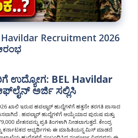
 Havildar Recruitment 2026
 ಆರಂಭ
ಿಗೆ ಉದ್ಯೋಗ: BEL Havildar
ಲೈನ್ ಅರ್ಜಿ ಸಲ್ಲಿಸಿ
2026 ಖಾಲಿ ಇರುವ ಹವಲ್ದಾರ್ ಹುದ್ದೆಗಳಿಗೆ ಹತ್ತನೇ ತರಗತಿ ಪಾಸಾದ
ಿಸಲಾಗಿದೆ . ಹವಲ್ದಾರ್ ಹುದ್ದೆಗಳಿಗೆ ಆಯ್ಕೆಯಾದ ಪುರುಷ ಮತ್ತು
,000 ವೇತನವನ್ನು ಪ್ರತಿ ತಿಂಗಳಾಗಿ ನೀಡಲಾಗುತ್ತದೆ. ಕೇಂದ್ರ
ಮ್ಮ ಕರ್ನಾಟಕದ ಅಭ್ಯರ್ಥಿಗಳು ಈ ಮಾಹಿತಿಯನ್ನ ಮಿಸ್ ಮಾಡದೆ
ೆಡ್ ಇಲಾಖೆಯ ಹುದ್ದೆಗಳಿಗೆ ಸಂಬಂಧಿಸಿದ ಸಂಪೂರ್ಣ ವಿವರವನ್ನು ಈ