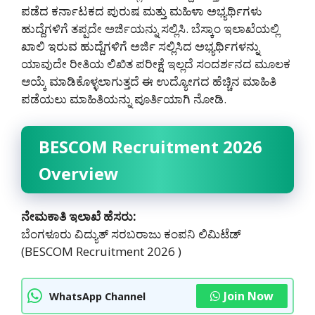
ಪಡೆದ ಕರ್ನಾಟಕದ ಪುರುಷ ಮತ್ತು ಮಹಿಳಾ ಅಭ್ಯರ್ಥಿಗಳು
ಹುದ್ದೆಗಳಿಗೆ ತಪ್ಪದೇ ಅರ್ಜಿಯನ್ನು ಸಲ್ಲಿಸಿ.‌ ಬೆಸ್ಕಾಂ ಇಲಾಖೆಯಲ್ಲಿ
ಖಾಲಿ ಇರುವ ಹುದ್ದೆಗಳಿಗೆ ಅರ್ಜಿ ಸಲ್ಲಿಸಿದ ಅಭ್ಯರ್ಥಿಗಳನ್ನು
ಯಾವುದೇ ರೀತಿಯ ಲಿಖಿತ ಪರೀಕ್ಷೆ ಇಲ್ಲದೆ ಸಂದರ್ಶನದ ಮೂಲಕ
ಆಯ್ಕೆ ಮಾಡಿಕೊಳ್ಳಲಾಗುತ್ತದೆ ಈ ಉದ್ಯೋಗದ ಹೆಚ್ಚಿನ ಮಾಹಿತಿ
ಪಡೆಯಲು ಮಾಹಿತಿಯನ್ನು ಪೂರ್ತಿಯಾಗಿ ನೋಡಿ.
BESCOM Recruitment 2026
Overview
ನೇಮಕಾತಿ ಇಲಾಖೆ ಹೆಸರು:
ಬೆಂಗಳೂರು ವಿದ್ಯುತ್ ಸರಬರಾಜು ಕಂಪನಿ ಲಿಮಿಟೆಡ್
(BESCOM Recruitment 2026 )
Join Now
WhatsApp Channel