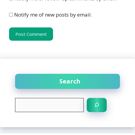
Notify me of new posts by email.
Search
S
e
a
r
c