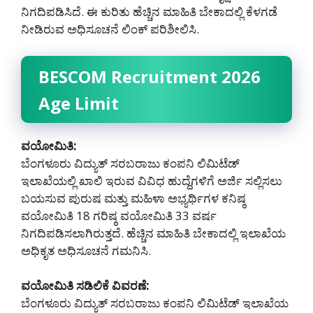
ನಿಗದಿಪಡಿಸಿದೆ. ಈ ಕುರಿತು ಹೆಚ್ಚಿನ ಮಾಹಿತಿ ಬೇಕಾದಲ್ಲಿ ಕೆಳಗಡೆ
ನೀಡಿರುವ ಅಧಿಸೂಚನೆ ಲಿಂಕ್ ಪರಿಶೀಲಿಸಿ.
BESCOM Recruitment 2026
Age Limit
ವಯೋಮಿತಿ:
ಬೆಂಗಳೂರು ವಿದ್ಯುತ್ ಸರಬರಾಜು ಕಂಪನಿ ಲಿಮಿಟೆಡ್
ಇಲಾಖೆಯಲ್ಲಿ ಖಾಲಿ ಇರುವ ವಿವಿಧ ಹುದ್ದೆಗಳಿಗೆ ಅರ್ಜಿ ಸಲ್ಲಿಸಲು
ಬಯಸುವ ಪುರುಷ ಮತ್ತು ಮಹಿಳಾ ಅಭ್ಯರ್ಥಿಗಳ ಕನಿಷ್ಠ
ವಯೋಮಿತಿ 18 ಗರಿಷ್ಠ ವಯೋಮಿತಿ 33 ವರ್ಷ
ನಿಗದಿಪಡಿಸಲಾಗಿರುತ್ತದೆ. ಹೆಚ್ಚಿನ ಮಾಹಿತಿ ಬೇಕಾದಲ್ಲಿ ಇಲಾಖೆಯ
ಅಧಿಕೃತ ಅಧಿಸೂಚನೆ ಗಮನಿಸಿ.
ವಯೋಮಿತಿ ಸಡಿಲಿಕೆ ವಿವರಣೆ:
ಬೆಂಗಳೂರು ವಿದ್ಯುತ್ ಸರಬರಾಜು ಕಂಪನಿ ಲಿಮಿಟೆಡ್ ಇಲಾಖೆಯ