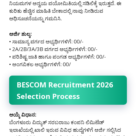
ನಿಯಮಗಳ ಅನ್ವಯ ವಯೋಮಿತಿಯಲ್ಲಿ ಸಡಿಲಿಕ್ಕೆ ಇರುತ್ತದೆ. ಈ
ಕುರಿತು ಹೆಚ್ಚಿನ ಮಾಹಿತಿ ಬೇಕಾದಲ್ಲಿ ನಾವು ನೀಡಿರುವ
ಅಧಿಸೂಚನೆಯನ್ನು ಗಮನಿಸಿ.
ಅರ್ಜಿ ಶುಲ್ಕ:
• ಸಾಮಾನ್ಯ ವರ್ಗದ ಅಭ್ಯರ್ಥಿಗಳಿಗೆ: 00/-
• 2A/2B/3A/3B ವರ್ಗದ ಅಭ್ಯರ್ಥಿಗಳಿಗೆ: 00/-
• ಪರಿಶಿಷ್ಟ ಜಾತಿ ಹಾಗೂ ಪಂಗಡ ಅಭ್ಯರ್ಥಿಗಳಿಗೆ: 00/-
• ಅಂಗವಿಕಲ ಅಭ್ಯರ್ಥಿಗಳಿಗೆ: 00/
BESCOM Recruitment 2026
Selection Process
ಆಯ್ಕೆ ವಿಧಾನ:
ಬೆಂಗಳೂರು ವಿದ್ಯುತ್ ಸರಬರಾಜು ಕಂಪನಿ ಲಿಮಿಟೆಡ್
ಇಲಾಖೆಯಲ್ಲಿ ಖಾಲಿ ಇರುವ ವಿವಿಧ ಹುದ್ದೆಗಳಿಗೆ ಅರ್ಜಿ ಸಲ್ಲಿಸಿದ