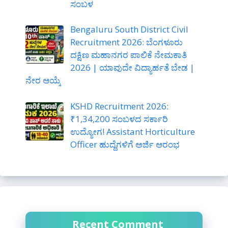
ಸಂಬಳ
Bengaluru South District Civil
Recruitment 2026: ಬೆಂಗಳೂರು
ದಕ್ಷಿಣ ಮಹಾನಗರ ಪಾಲಿಕೆ ನೇಮಕಾತಿ
2026 | ಯಾವುದೇ ವಿದ್ಯಾರ್ಹತೆ ಬೇಡ |
ನೇರ ಆಯ್ಕೆ
KSHD Recruitment 2026:
₹1,34,200 ಸಂಬಳದ ಸರ್ಕಾರಿ
ಉದ್ಯೋಗ! Assistant Horticulture
Officer ಹುದ್ದೆಗಳಿಗೆ ಅರ್ಜಿ ಆರಂಭ
Recent Comment