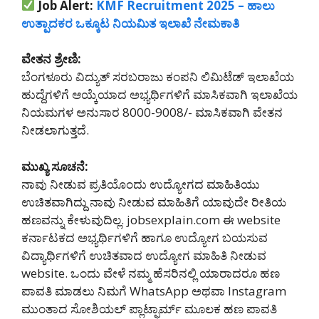
Job Alert:
KMF Recruitment 2025 – ಹಾಲು
ಉತ್ಪಾದಕರ ಒಕ್ಕೂಟ ನಿಯಮಿತ ಇಲಾಖೆ ನೇಮಕಾತಿ
ವೇತನ ಶ್ರೇಣಿ:
ಬೆಂಗಳೂರು ವಿದ್ಯುತ್ ಸರಬರಾಜು ಕಂಪನಿ ಲಿಮಿಟೆಡ್ ಇಲಾಖೆಯ
ಹುದ್ದೆಗಳಿಗೆ ಆಯ್ಕೆಯಾದ ಅಭ್ಯರ್ಥಿಗಳಿಗೆ ಮಾಸಿಕವಾಗಿ ಇಲಾಖೆಯ
ನಿಯಮಗಳ ಅನುಸಾರ 8000-9008/- ಮಾಸಿಕವಾಗಿ ವೇತನ
ನೀಡಲಾಗುತ್ತದೆ.
ಮುಖ್ಯ ಸೂಚನೆ:
ನಾವು ನೀಡುವ ಪ್ರತಿಯೊಂದು ಉದ್ಯೋಗದ ಮಾಹಿತಿಯು
ಉಚಿತವಾಗಿದ್ದು ನಾವು ನೀಡುವ ಮಾಹಿತಿಗೆ ಯಾವುದೇ ರೀತಿಯ
ಹಣವನ್ನು ಕೇಳುವುದಿಲ್ಲ. jobsexplain.com ಈ website
ಕರ್ನಾಟಕದ ಅಭ್ಯರ್ಥಿಗಳಿಗೆ ಹಾಗೂ ಉದ್ಯೋಗ ಬಯಸುವ
ವಿದ್ಯಾರ್ಥಿಗಳಿಗೆ ಉಚಿತವಾದ ಉದ್ಯೋಗ ಮಾಹಿತಿ ನೀಡುವ
website. ಒಂದು ವೇಳೆ ನಮ್ಮ ಹೆಸರಿನಲ್ಲಿ ಯಾರಾದರೂ ಹಣ
ಪಾವತಿ ಮಾಡಲು ನಿಮಗೆ WhatsApp ಅಥವಾ Instagram
ಮುಂತಾದ ಸೋಶಿಯಲ್ ಪ್ಲಾಟ್ಫಾರ್ಮ್ ಮೂಲಕ ಹಣ ಪಾವತಿ