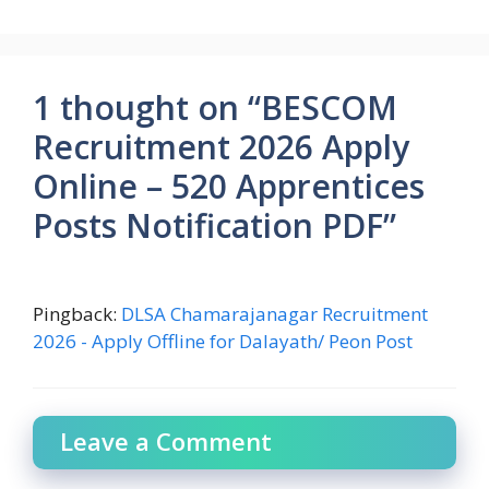
1 thought on “BESCOM
Recruitment 2026 Apply
Online – 520 Apprentices
Posts Notification PDF”
Pingback:
DLSA Chamarajanagar Recruitment
2026 - Apply Offline for Dalayath/ Peon Post
Leave a Comment