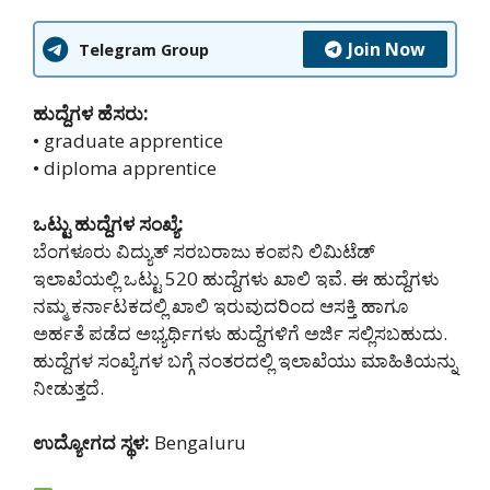
Join Now
Telegram Group
ಹುದ್ದೆಗಳ ಹೆಸರು:
• graduate apprentice
• diploma apprentice
ಒಟ್ಟು ಹುದ್ದೆಗಳ ಸಂಖ್ಯೆ:
ಬೆಂಗಳೂರು ವಿದ್ಯುತ್ ಸರಬರಾಜು ಕಂಪನಿ ಲಿಮಿಟೆಡ್
ಇಲಾಖೆಯಲ್ಲಿ ಒಟ್ಟು 520 ಹುದ್ದೆಗಳು ಖಾಲಿ ಇವೆ. ಈ ಹುದ್ದೆಗಳು
ನಮ್ಮ ಕರ್ನಾಟಕದಲ್ಲಿ ‌ಖಾಲಿ ಇರುವುದರಿಂದ ಆಸಕ್ತಿ ಹಾಗೂ
ಅರ್ಹತೆ ಪಡೆದ ಅಭ್ಯರ್ಥಿಗಳು ಹುದ್ದೆಗಳಿಗೆ ಅರ್ಜಿ ಸಲ್ಲಿಸಬಹುದು.
ಹುದ್ದೆಗಳ ಸಂಖ್ಯೆಗಳ ಬಗ್ಗೆ ನಂತರದಲ್ಲಿ ಇಲಾಖೆಯು ಮಾಹಿತಿಯನ್ನು
ನೀಡುತ್ತದೆ.
ಉದ್ಯೋಗದ ಸ್ಥಳ:
Bengaluru