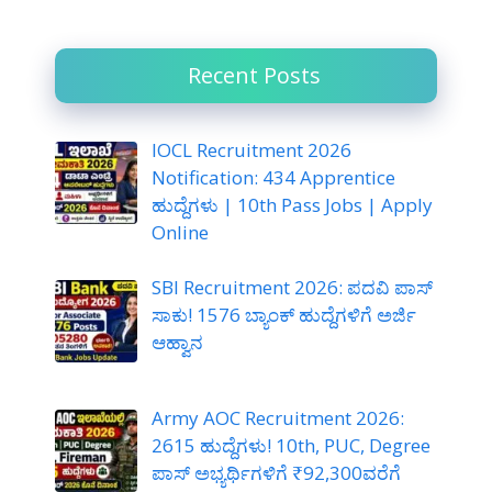
h
Recent Posts
IOCL Recruitment 2026
Notification: 434 Apprentice
ಹುದ್ದೆಗಳು | 10th Pass Jobs | Apply
Online
SBI Recruitment 2026: ಪದವಿ ಪಾಸ್
ಸಾಕು! 1576 ಬ್ಯಾಂಕ್ ಹುದ್ದೆಗಳಿಗೆ ಅರ್ಜಿ
ಆಹ್ವಾನ
Army AOC Recruitment 2026:
2615 ಹುದ್ದೆಗಳು! 10th, PUC, Degree
ಪಾಸ್ ಅಭ್ಯರ್ಥಿಗಳಿಗೆ ₹92,300ವರೆಗೆ