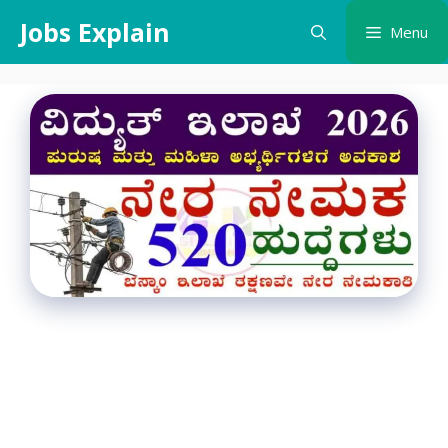
Skip
Jobs Explain
Menu
to
content