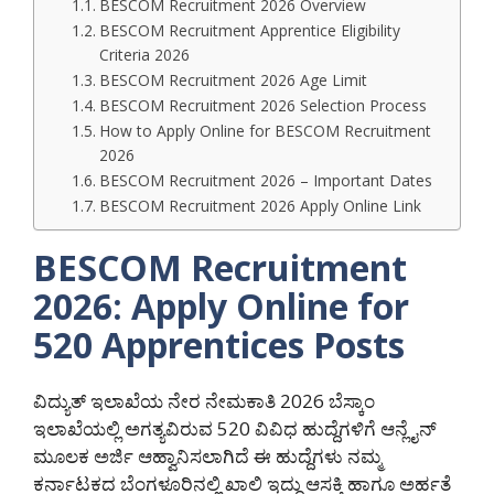
BESCOM Recruitment 2026 Overview
BESCOM Recruitment Apprentice Eligibility
Criteria 2026
BESCOM Recruitment 2026 Age Limit
BESCOM Recruitment 2026 Selection Process
How to Apply Online for BESCOM Recruitment
2026
BESCOM Recruitment 2026 – Important Dates
BESCOM Recruitment 2026 Apply Online Link
BESCOM Recruitment
2026: Apply Online for
520 Apprentices Posts
ವಿದ್ಯುತ್ ಇಲಾಖೆಯ ನೇರ ನೇಮಕಾತಿ 2026 ಬೆಸ್ಕಾಂ
ಇಲಾಖೆಯಲ್ಲಿ ಅಗತ್ಯವಿರುವ 520 ವಿವಿಧ ಹುದ್ದೆಗಳಿಗೆ ಆನ್ಲೈನ್
ಮೂಲಕ ಅರ್ಜಿ ಆಹ್ವಾನಿಸಲಾಗಿದೆ ಈ ಹುದ್ದೆಗಳು ನಮ್ಮ
ಕರ್ನಾಟಕದ ಬೆಂಗಳೂರಿನಲ್ಲಿ ಖಾಲಿ ಇದ್ದು ಆಸಕ್ತಿ ಹಾಗೂ ಅರ್ಹತೆ