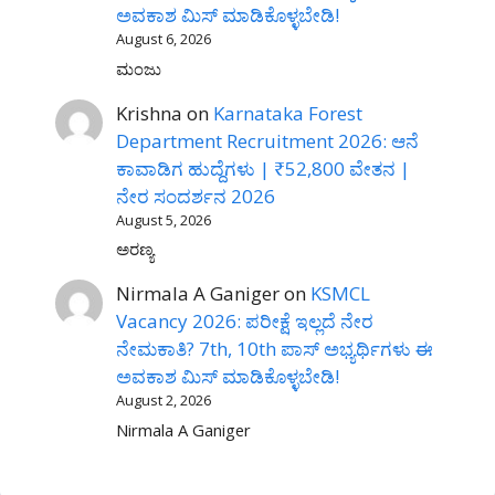
ಅವಕಾಶ ಮಿಸ್ ಮಾಡಿಕೊಳ್ಳಬೇಡಿ!
August 6, 2026
ಮಂಜು
Krishna
on
Karnataka Forest
Department Recruitment 2026: ಆನೆ
ಕಾವಾಡಿಗ ಹುದ್ದೆಗಳು | ₹52,800 ವೇತನ |
ನೇರ ಸಂದರ್ಶನ 2026
August 5, 2026
ಅರಣ್ಯ
Nirmala A Ganiger
on
KSMCL
Vacancy 2026: ಪರೀಕ್ಷೆ ಇಲ್ಲದೆ ನೇರ
ನೇಮಕಾತಿ? 7th, 10th ಪಾಸ್ ಅಭ್ಯರ್ಥಿಗಳು ಈ
ಅವಕಾಶ ಮಿಸ್ ಮಾಡಿಕೊಳ್ಳಬೇಡಿ!
August 2, 2026
Nirmala A Ganiger