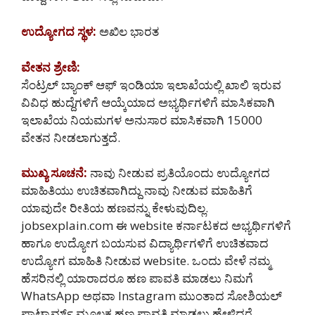
ಉದ್ಯೋಗದ ಸ್ಥಳ:
ಅಖಿಲ ಭಾರತ
ವೇತನ ಶ್ರೇಣಿ:
ಸೆಂಟ್ರಲ್ ಬ್ಯಾಂಕ್ ಆಫ್ ಇಂಡಿಯಾ ಇಲಾಖೆಯಲ್ಲಿ ಖಾಲಿ ಇರುವ
ವಿವಿಧ ಹುದ್ದೆಗಳಿಗೆ ಆಯ್ಕೆಯಾದ ಅಭ್ಯರ್ಥಿಗಳಿಗೆ ಮಾಸಿಕವಾಗಿ
ಇಲಾಖೆಯ ನಿಯಮಗಳ ಅನುಸಾರ ಮಾಸಿಕವಾಗಿ 15000
ವೇತನ ನೀಡಲಾಗುತ್ತದೆ.
ಮುಖ್ಯ ಸೂಚನೆ:
ನಾವು ನೀಡುವ ಪ್ರತಿಯೊಂದು ಉದ್ಯೋಗದ
ಮಾಹಿತಿಯು ಉಚಿತವಾಗಿದ್ದು ನಾವು ನೀಡುವ ಮಾಹಿತಿಗೆ
ಯಾವುದೇ ರೀತಿಯ ಹಣವನ್ನು ಕೇಳುವುದಿಲ್ಲ.
jobsexplain.com ಈ website ಕರ್ನಾಟಕದ ಅಭ್ಯರ್ಥಿಗಳಿಗೆ
ಹಾಗೂ ಉದ್ಯೋಗ ಬಯಸುವ ವಿದ್ಯಾರ್ಥಿಗಳಿಗೆ ಉಚಿತವಾದ
ಉದ್ಯೋಗ ಮಾಹಿತಿ ನೀಡುವ website. ಒಂದು ವೇಳೆ ನಮ್ಮ
ಹೆಸರಿನಲ್ಲಿ ಯಾರಾದರೂ ಹಣ ಪಾವತಿ ಮಾಡಲು ನಿಮಗೆ
WhatsApp ಅಥವಾ Instagram ಮುಂತಾದ ಸೋಶಿಯಲ್
ಪ್ಲಾಟ್ಫಾರ್ಮ್ ಮೂಲಕ ಹಣ ಪಾವತಿ ಮಾಡಲು ಹೇಳಿದರೆ