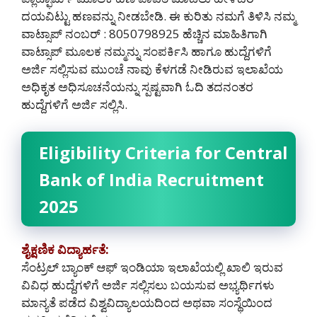
ದಯವಿಟ್ಟು ಹಣವನ್ನು ನೀಡಬೇಡಿ‌. ಈ ಕುರಿತು ನಮಗೆ ತಿಳಿಸಿ ನಮ್ಮ
ವಾಟ್ಸಾಪ್ ನಂಬರ್ : 8050798925 ಹೆಚ್ಚಿನ ಮಾಹಿತಿಗಾಗಿ
ವಾಟ್ಸಾಪ್ ಮೂಲಕ ನಮ್ಮನ್ನು ಸಂಪರ್ಕಿಸಿ ಹಾಗೂ ಹುದ್ದೆಗಳಿಗೆ
ಅರ್ಜಿ ಸಲ್ಲಿಸುವ ಮುಂಚೆ ನಾವು ಕೆಳಗಡೆ ನೀಡಿರುವ ಇಲಾಖೆಯ
ಅಧಿಕೃತ ಅಧಿಸೂಚನೆಯನ್ನು ಸ್ಪಷ್ಟವಾಗಿ ಓದಿ ತದನಂತರ
ಹುದ್ದೆಗಳಿಗೆ ಅರ್ಜಿ ಸಲ್ಲಿಸಿ.
Eligibility Criteria for Central
Bank of India Recruitment
2025
ಶೈಕ್ಷಣಿಕ ವಿದ್ಯಾರ್ಹತೆ:
ಸೆಂಟ್ರಲ್ ಬ್ಯಾಂಕ್ ಆಫ್ ಇಂಡಿಯಾ ಇಲಾಖೆಯಲ್ಲಿ ಖಾಲಿ ಇರುವ
ವಿವಿಧ ಹುದ್ದೆಗಳಿಗೆ ಅರ್ಜಿ ಸಲ್ಲಿಸಲು ಬಯಸುವ ಅಭ್ಯರ್ಥಿಗಳು
ಮಾನ್ಯತೆ ಪಡೆದ ವಿಶ್ವವಿದ್ಯಾಲಯದಿಂದ ಅಥವಾ ಸಂಸ್ಥೆಯಿಂದ