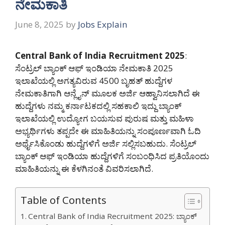
ನೇಮಕಾತಿ
June 8, 2025
by
Jobs Explain
Central Bank of India Recruitment 2025
:
ಸೆಂಟ್ರಲ್ ಬ್ಯಾಂಕ್ ಆಫ್ ಇಂಡಿಯಾ ನೇಮಕಾತಿ 2025
ಇಲಾಖೆಯಲ್ಲಿ ಅಗತ್ಯವಿರುವ 4500 ಬೃಹತ್ ಹುದ್ದೆಗಳ
ನೇಮಕಾತಿಗಾಗಿ ಆನ್ಲೈನ್ ಮೂಲಕ ಅರ್ಜಿ ಆಹ್ವಾನಿಸಲಾಗಿದೆ ಈ
ಹುದ್ದೆಗಳು ನಮ್ಮ ಕರ್ನಾಟಕದಲ್ಲಿ ಸಹಕಾಲಿ ಇದ್ದು ಬ್ಯಾಂಕ್
ಇಲಾಖೆಯಲ್ಲಿ ಉದ್ಯೋಗ ಬಯಸುವ ಪುರುಷ ಮತ್ತು ಮಹಿಳಾ
ಅಭ್ಯರ್ಥಿಗಳು ತಪ್ಪದೇ ಈ ಮಾಹಿತಿಯನ್ನು ಸಂಪೂರ್ಣವಾಗಿ ಓದಿ
ಅರ್ಥೈಸಿಕೊಂಡು ಹುದ್ದೆಗಳಿಗೆ ಅರ್ಜಿ ಸಲ್ಲಿಸಬಹುದು. ಸೆಂಟ್ರಲ್
ಬ್ಯಾಂಕ್ ಆಫ್ ಇಂಡಿಯಾ ಹುದ್ದೆಗಳಿಗೆ ಸಂಬಂಧಿಸಿದ ಪ್ರತಿಯೊಂದು
ಮಾಹಿತಿಯನ್ನು ಈ ಕೆಳಗಿನಂತೆ ವಿವರಿಸಲಾಗಿದೆ.
Table of Contents
Central Bank of India Recruitment 2025: ಬ್ಯಾಂಕ್