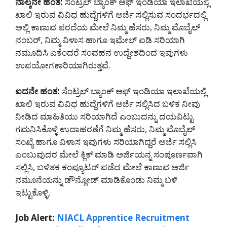
ನಾಲ್ಕನೇ ಹಂತ:
ಸೆಂಟ್ರಲ್ ಬ್ಯಾಂಕ್ ಆಫ್ ಇಂಡಿಯಾ ಇಲಾಖೆಯಲ್ಲಿ
ಖಾಲಿ ಇರುವ ವಿವಿಧ ಹುದ್ದೆಗಳಿಗೆ ಅರ್ಜಿ ಸಲ್ಲಿಸುವ ಸಂದರ್ಭದಲ್ಲಿ
ಅಲ್ಲಿ ಕಾಣುವ ಪರದೆಯ ಮೇಲೆ ನಿಮ್ಮ ಹೆಸರು, ನಿಮ್ಮ ಮೊಬೈಲ್
ನಂಬರ್, ನಿಮ್ಮ ವಿಳಾಸ ಹಾಗೂ ಇಮೇಲ್ ಐಡಿ ಸರಿಯಾಗಿ
ನಮೂದಿಸಿ ಏಕೆಂದರೆ ಸಂವಹನ ಉದ್ದೇಶದಿಂದ ಇವುಗಳು
ಉಪಯೋಗಕಾರಿಯಾಗಿರುತ್ತವೆ.
ಐದನೇ ಹಂತ:
ಸೆಂಟ್ರಲ್ ಬ್ಯಾಂಕ್ ಆಫ್ ಇಂಡಿಯಾ ಇಲಾಖೆಯಲ್ಲಿ
ಖಾಲಿ ಇರುವ ವಿವಿಧ ಹುದ್ದೆಗಳಿಗೆ ಅರ್ಜಿ ಸಲ್ಲಿಸಿದ ಬಳಿಕ ನೀವು
ನೀಡಿದ ಮಾಹಿತಿಯು ಸರಿಯಾಗಿದೆ ಎಂಬುದನ್ನು ದಯವಿಟ್ಟು
ಗಮನಿಸಿಕೊಳ್ಳಿ ಉದಾಹರಣೆಗೆ ನಿಮ್ಮ ಹೆಸರು, ನಿಮ್ಮ ಮೊಬೈಲ್
ಸಂಖ್ಯೆ ಹಾಗೂ ವಿಳಾಸ ಇವುಗಳು ಸರಿಯಾಗಿದ್ದರೆ ಅರ್ಜಿ ಸಲ್ಲಿಸಿ
ಎಂಬುವುದರ ಮೇಲೆ ಕ್ಲಿಕ್ ಮಾಡಿ ಅರ್ಜಿಯನ್ನ ಸಂಪೂರ್ಣವಾಗಿ
ಸಲ್ಲಿಸಿ, ಬಳಿತಕ ಕಂಪ್ಯೂಟರ್ ಪಡೆದ ಮೇಲೆ ಕಾಣುವ ಅರ್ಜಿ
ನಮೂನೆಯನ್ನು ಡೌನ್ಲೋಡ್ ಮಾಡಿಕೊಂಡು ನಿಮ್ಮ ಬಳಿ
ಇಟ್ಟುಕೊಳ್ಳಿ.
Job Alert:
NIACL Apprentice Recruitment