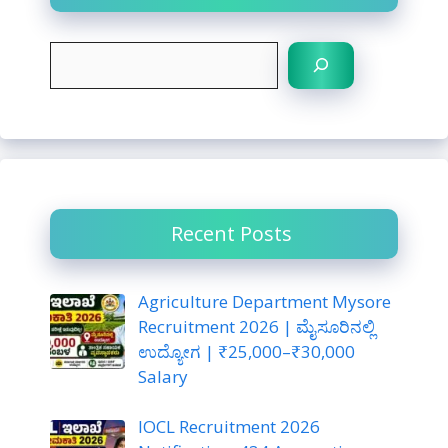
S
e
a
r
c
h
Recent Posts
Agriculture Department Mysore
Recruitment 2026 | ಮೈಸೂರಿನಲ್ಲಿ
ಉದ್ಯೋಗ | ₹25,000–₹30,000
Salary
IOCL Recruitment 2026