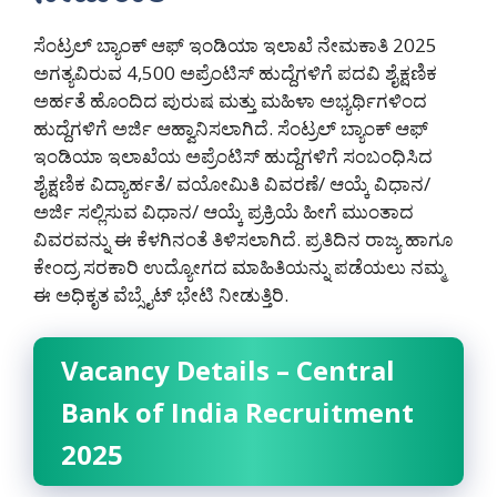
ಸೆಂಟ್ರಲ್ ಬ್ಯಾಂಕ್ ಆಫ್ ಇಂಡಿಯಾ ಇಲಾಖೆ ನೇಮಕಾತಿ 2025
ಅಗತ್ಯವಿರುವ 4,500 ಅಪ್ರೆಂಟಿಸ್ ಹುದ್ದೆಗಳಿಗೆ ಪದವಿ ಶೈಕ್ಷಣಿಕ
ಅರ್ಹತೆ ಹೊಂದಿದ ಪುರುಷ ಮತ್ತು ಮಹಿಳಾ ಅಭ್ಯರ್ಥಿಗಳಿಂದ
ಹುದ್ದೆಗಳಿಗೆ ಅರ್ಜಿ ಆಹ್ವಾನಿಸಲಾಗಿದೆ. ಸೆಂಟ್ರಲ್ ಬ್ಯಾಂಕ್ ಆಫ್
ಇಂಡಿಯಾ ಇಲಾಖೆಯ ಅಪ್ರೆಂಟಿಸ್ ಹುದ್ದೆಗಳಿಗೆ ಸಂಬಂಧಿಸಿದ
ಶೈಕ್ಷಣಿಕ ವಿದ್ಯಾರ್ಹತೆ/ ವಯೋಮಿತಿ ವಿವರಣೆ/ ಆಯ್ಕೆ ವಿಧಾನ/
ಅರ್ಜಿ ಸಲ್ಲಿಸುವ ವಿಧಾನ/ ಆಯ್ಕೆ ಪ್ರಕ್ರಿಯೆ ಹೀಗೆ ಮುಂತಾದ
ವಿವರವನ್ನು ಈ ಕೆಳಗಿನಂತೆ ತಿಳಿಸಲಾಗಿದೆ. ಪ್ರತಿದಿನ ರಾಜ್ಯ ಹಾಗೂ
ಕೇಂದ್ರ ಸರಕಾರಿ ಉದ್ಯೋಗದ ಮಾಹಿತಿಯನ್ನು ಪಡೆಯಲು ನಮ್ಮ
ಈ ಅಧಿಕೃತ ವೆಬ್ಸೈಟ್ ಭೇಟಿ ನೀಡುತ್ತಿರಿ.
Vacancy Details – Central
Bank of India Recruitment
2025