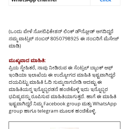
(ಒಂದು ವೇಳೆ ನೋಟಿಫಿಕೇಶನ್ ಲಿಂಕ್ ಡೌನ್ಲೋಡ್ ಆಗದಿದ್ದರೆ
ನಮ್ಮ ವಾಟ್ಸಪ್ ನಂಬರ್ 8050798925‌ ಈ ನಂಬರಿಗೆ ಮೆಸೇಜ್
ಮಾಡಿ)
ಮುಖ್ಯವಾದ ಮಾಹಿತಿ:
ಪ್ರಿಯ ಸ್ನೇಹಿತರೆ, ನಾವು ನೀಡಿರುವ ಈ ಸೆಂಟ್ರಲ್ ಬ್ಯಾಂಕ್ ಆಫ್
ಇಂಡಿಯಾ ಇಲಾಖೆಯ ಈ ಉದ್ಯೋಗದ ಮಾಹಿತಿ ಇಷ್ಟವಾಗಿದ್ದರೆ
ದಯವಿಟ್ಟು ಮಾಹಿತಿ ಓದಿ ಸುಮ್ಮನಾಗಬೇಡಿ ಆದಷ್ಟು ಈ
ಮಾಹಿತಿಯನ್ನ ಇನ್ನೊಬ್ಬರಡನೆ ಹಂಚಿಕೊಳ್ಳಿ ಇದು ಇನ್ನೊಬ್ಬರ
ಭವಿಷ್ಯವನ್ನು ರೂಪಿಸುವ ಮಾಹಿತಿಯಾಗುತ್ತದೆ. ಹಾಗೆ ಈ ಮಾಹಿತಿ
ಇಷ್ಟವಾಗಿದ್ದರೆ ನಿಮ್ಮ Facebook group ಮತ್ತು WhatsApp
group ಹಾಗೂ telegram ಮೂಲಕ ಹಂಚಿಕೊಳ್ಳಿ.