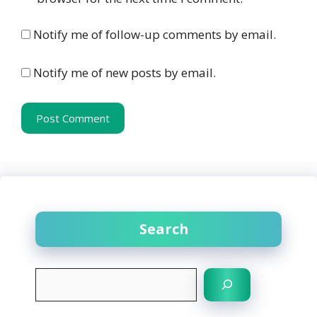
Notify me of follow-up comments by email.
Notify me of new posts by email.
Search
S
e
a