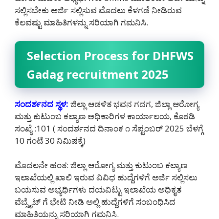
ಸಲ್ಲಿಸಬೇಕು ಅರ್ಜಿ ಸಲ್ಲಿಸುವ ಮೊದಲು ಕೆಳಗಡೆ ನೀಡಿರುವ
ಕೆಲವಷ್ಟು ಮಾಹಿತಿಗಳನ್ನು ಸರಿಯಾಗಿ ಗಮನಿಸಿ.
Selection Process for DHFWS
Gadag recruitment 2025
ಸಂದರ್ಶನದ ಸ್ಥಳ:
ಜಿಲ್ಲಾ ಆಡಳಿತ ಭವನ ಗದಗ, ಜಿಲ್ಲಾ ಆರೋಗ್ಯ
ಮತ್ತು ಕುಟುಂಬ ಕಲ್ಯಾಣ ಅಧಿಕಾರಿಗಳ ಕಾರ್ಯಾಲಯ, ಕೊಠಡಿ
ಸಂಖ್ಯೆ :101 ( ಸಂದರ್ಶನದ ದಿನಾಂಕ ೧ ಸೆಪ್ಟಂಬರ್ 2025 ಬೆಳಗ್ಗೆ
10 ಗಂಟೆ 30 ನಿಮಿಷಕ್ಕೆ)
ಮೊದಲನೇ ಹಂತ: ಜಿಲ್ಲಾ ಆರೋಗ್ಯ ಮತ್ತು ಕುಟುಂಬ ಕಲ್ಯಾಣ
ಇಲಾಖೆಯಲ್ಲಿ ಖಾಲಿ ಇರುವ ವಿವಿಧ ಹುದ್ದೆಗಳಿಗೆ ಅರ್ಜಿ ಸಲ್ಲಿಸಲು
ಬಯಸುವ ಅಭ್ಯರ್ಥಿಗಳು ದಯವಿಟ್ಟು ಇಲಾಖೆಯ ಅಧಿಕೃತ
ವೆಬ್ಸೈಟ್ ಗೆ ಭೇಟಿ ನೀಡಿ ಅಲ್ಲಿ ಹುದ್ದೆಗಳಿಗೆ ಸಂಬಂಧಿಸಿದ
ಮಾಹಿತಿಯನ್ನು ಸರಿಯಾಗಿ ಗಮನಿಸಿ.