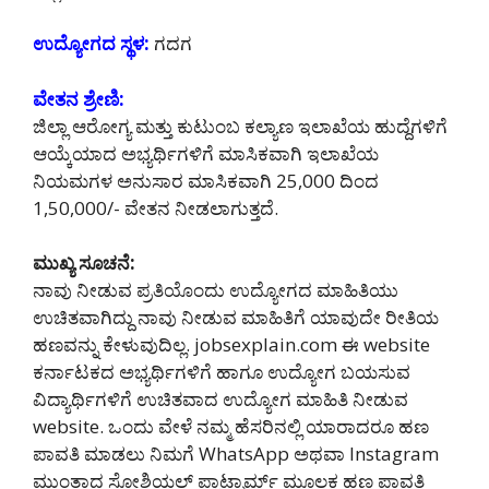
ಉದ್ಯೋಗದ ಸ್ಥಳ:
ಗದಗ
ವೇತನ ಶ್ರೇಣಿ:
ಜಿಲ್ಲಾ ಆರೋಗ್ಯ ಮತ್ತು ಕುಟುಂಬ ಕಲ್ಯಾಣ ಇಲಾಖೆಯ ಹುದ್ದೆಗಳಿಗೆ
ಆಯ್ಕೆಯಾದ ಅಭ್ಯರ್ಥಿಗಳಿಗೆ ಮಾಸಿಕವಾಗಿ ಇಲಾಖೆಯ
ನಿಯಮಗಳ ಅನುಸಾರ ಮಾಸಿಕವಾಗಿ 25,000 ದಿಂದ
1,50,000/- ವೇತನ ನೀಡಲಾಗುತ್ತದೆ.
ಮುಖ್ಯ ಸೂಚನೆ:
ನಾವು ನೀಡುವ ಪ್ರತಿಯೊಂದು ಉದ್ಯೋಗದ ಮಾಹಿತಿಯು
ಉಚಿತವಾಗಿದ್ದು ನಾವು ನೀಡುವ ಮಾಹಿತಿಗೆ ಯಾವುದೇ ರೀತಿಯ
ಹಣವನ್ನು ಕೇಳುವುದಿಲ್ಲ. jobsexplain.com ಈ website
ಕರ್ನಾಟಕದ ಅಭ್ಯರ್ಥಿಗಳಿಗೆ ಹಾಗೂ ಉದ್ಯೋಗ ಬಯಸುವ
ವಿದ್ಯಾರ್ಥಿಗಳಿಗೆ ಉಚಿತವಾದ ಉದ್ಯೋಗ ಮಾಹಿತಿ ನೀಡುವ
website. ಒಂದು ವೇಳೆ ನಮ್ಮ ಹೆಸರಿನಲ್ಲಿ ಯಾರಾದರೂ ಹಣ
ಪಾವತಿ ಮಾಡಲು ನಿಮಗೆ WhatsApp ಅಥವಾ Instagram
ಮುಂತಾದ ಸೋಶಿಯಲ್ ಪ್ಲಾಟ್ಫಾರ್ಮ್ ಮೂಲಕ ಹಣ ಪಾವತಿ