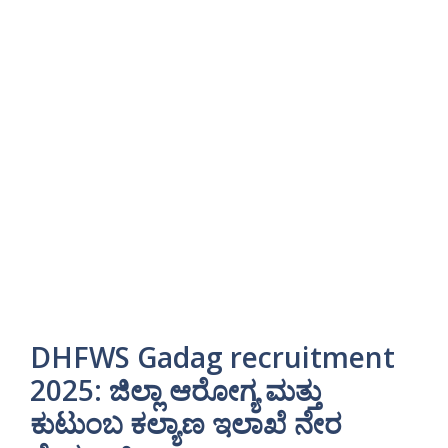
DHFWS Gadag recruitment
2025: ಜಿಲ್ಲಾ ಆರೋಗ್ಯ ಮತ್ತು
ಕುಟುಂಬ ಕಲ್ಯಾಣ ಇಲಾಖೆ ನೇರ