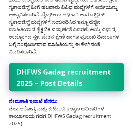
ಸೈಕಾಲಜಿಸ್ಟ್ ಹೀಗೆ ಹಲವಾರು ವಿವಿಧ ಹುದ್ದೆಗಳಿಗೆ ಅರ್ಜಿಯನ್ನು
ಆಹ್ವಾನಿಸಲಾಗಿದೆ. ವೈದ್ಯಕೀಯ ಅಧಿಕಾರಿ ಹಾಗೂ ಕ್ಲಿನಿಕ್
ಸೈಕಾಲಜಿಸ್ಟ್ ಹುದ್ದೆಗಳಿಗೆ ಸಂಬಂಧಿಸಿದ ಇನ್ನೂ ಹೆಚ್ಚಿನ
ಮಾಹಿತಿಯಾದ ಶೈಕ್ಷಣಿಕ ವಿದ್ಯಾರ್ಹತೆ ವಿವರಣೆ, ಆಯ್ಕೆ ವಿಧಾನ,
ಉದ್ಯೋಗದ ಸ್ಥಳ, ವೇತನ ಶ್ರೇಣಿ ಹಾಗೂ ಪ್ರಮುಖ ದಿನಾಂಕಗಳ
ಬಗ್ಗೆ ಸಂಪೂರ್ಣವಾದ ಮಾಹಿತಿಯನ್ನು ಈ ಕೆಳಗಿನಂತೆ
ವಿವರಿಸಲಾಗಿದೆ.
DHFWS Gadag recruitment
2025 – Post Details
ನೇಮಕಾತಿ ಇಲಾಖೆ ಹೆಸರು:
ಜಿಲ್ಲಾ ಆರೋಗ್ಯ ಮತ್ತು ಕುಟುಂಬ ಕಲ್ಯಾಣ ಅಧಿಕಾರಿಗಳ
ಕಾರ್ಯಾಲಯ ಗದಗ DHFWS Gadag recruitment
2025)