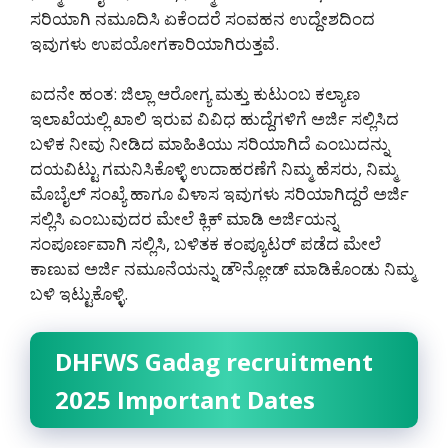
ಸರಿಯಾಗಿ ನಮೂದಿಸಿ ಏಕೆಂದರೆ ಸಂವಹನ ಉದ್ದೇಶದಿಂದ
ಇವುಗಳು ಉಪಯೋಗಕಾರಿಯಾಗಿರುತ್ತವೆ.
ಐದನೇ ಹಂತ: ಜಿಲ್ಲಾ ಆರೋಗ್ಯ ಮತ್ತು ಕುಟುಂಬ ಕಲ್ಯಾಣ
ಇಲಾಖೆಯಲ್ಲಿ ಖಾಲಿ ಇರುವ ವಿವಿಧ ಹುದ್ದೆಗಳಿಗೆ ಅರ್ಜಿ ಸಲ್ಲಿಸಿದ
ಬಳಿಕ ನೀವು ನೀಡಿದ ಮಾಹಿತಿಯು ಸರಿಯಾಗಿದೆ ಎಂಬುದನ್ನು
ದಯವಿಟ್ಟು ಗಮನಿಸಿಕೊಳ್ಳಿ ಉದಾಹರಣೆಗೆ ನಿಮ್ಮ ಹೆಸರು, ನಿಮ್ಮ
ಮೊಬೈಲ್ ಸಂಖ್ಯೆ ಹಾಗೂ ವಿಳಾಸ ಇವುಗಳು ಸರಿಯಾಗಿದ್ದರೆ ಅರ್ಜಿ
ಸಲ್ಲಿಸಿ ಎಂಬುವುದರ ಮೇಲೆ ಕ್ಲಿಕ್ ಮಾಡಿ ಅರ್ಜಿಯನ್ನ
ಸಂಪೂರ್ಣವಾಗಿ ಸಲ್ಲಿಸಿ, ಬಳಿತಕ ಕಂಪ್ಯೂಟರ್ ಪಡೆದ ಮೇಲೆ
ಕಾಣುವ ಅರ್ಜಿ ನಮೂನೆಯನ್ನು ಡೌನ್ಲೋಡ್ ಮಾಡಿಕೊಂಡು ನಿಮ್ಮ
ಬಳಿ ಇಟ್ಟುಕೊಳ್ಳಿ.
DHFWS Gadag recruitment
2025 Important Dates