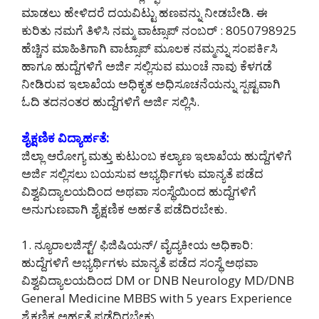
ಮಾಡಲು ಹೇಳಿದರೆ ದಯವಿಟ್ಟು ಹಣವನ್ನು ನೀಡಬೇಡಿ‌. ಈ
ಕುರಿತು ನಮಗೆ ತಿಳಿಸಿ ನಮ್ಮ ವಾಟ್ಸಾಪ್ ನಂಬರ್ : 8050798925
ಹೆಚ್ಚಿನ ಮಾಹಿತಿಗಾಗಿ ವಾಟ್ಸಾಪ್ ಮೂಲಕ ನಮ್ಮನ್ನು ಸಂಪರ್ಕಿಸಿ
ಹಾಗೂ ಹುದ್ದೆಗಳಿಗೆ ಅರ್ಜಿ ಸಲ್ಲಿಸುವ ಮುಂಚೆ ನಾವು ಕೆಳಗಡೆ
ನೀಡಿರುವ ಇಲಾಖೆಯ ಅಧಿಕೃತ ಅಧಿಸೂಚನೆಯನ್ನು ಸ್ಪಷ್ಟವಾಗಿ
ಓದಿ ತದನಂತರ ಹುದ್ದೆಗಳಿಗೆ ಅರ್ಜಿ ಸಲ್ಲಿಸಿ.
ಶೈಕ್ಷಣಿಕ ವಿದ್ಯಾರ್ಹತೆ:
ಜಿಲ್ಲಾ ಆರೋಗ್ಯ ಮತ್ತು ಕುಟುಂಬ ಕಲ್ಯಾಣ ಇಲಾಖೆಯ ಹುದ್ದೆಗಳಿಗೆ
ಅರ್ಜಿ ಸಲ್ಲಿಸಲು ಬಯಸುವ ಅಭ್ಯರ್ಥಿಗಳು ಮಾನ್ಯತೆ ಪಡೆದ
ವಿಶ್ವವಿದ್ಯಾಲಯದಿಂದ ಅಥವಾ ಸಂಸ್ಥೆಯಿಂದ ಹುದ್ದೆಗಳಿಗೆ
ಅನುಗುಣವಾಗಿ ಶೈಕ್ಷಣಿಕ ಅರ್ಹತೆ ಪಡೆದಿರಬೇಕು.
1. ನ್ಯೂರಾಲಜಿಸ್ಟ್/ ಫಿಜಿಷಿಯನ್/ ವೈದ್ಯಕೀಯ ಅಧಿಕಾರಿ:
ಹುದ್ದೆಗಳಿಗೆ ಅಭ್ಯರ್ಥಿಗಳು ಮಾನ್ಯತೆ ಪಡೆದ ಸಂಸ್ಥೆ ಅಥವಾ
ವಿಶ್ವವಿದ್ಯಾಲಯದಿಂದ DM or DNB Neurology MD/DNB
General Medicine MBBS with 5 years Experience
ಶೈಕ್ಷಣಿಕ ಅರ್ಹತೆ ಪಡೆದಿರಬೇಕು.