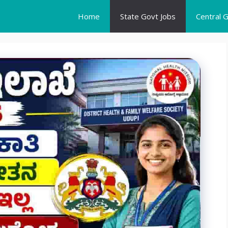
Home
State Govt Jobs
Central 