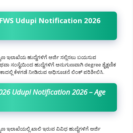
DHFWS Udupi Notification 2026
್ಯಾಣ ಇಲಾಖೆಯ ಹುದ್ದೆಗಳಿಗೆ ಅರ್ಜಿ ಸಲ್ಲಿಸಲು ಬಯಸುವ
ಥವಾ ಸಂಸ್ಥೆಯಿಂದ ಹುದ್ದೆಗಳಿಗೆ ಅನುಗುಣವಾಗಿ degree ಶೈಕ್ಷಣಿಕ
ಬೇಕಾದಲ್ಲಿ ಕೆಳಗಡೆ ನೀಡಿರುವ ಅಧಿಸೂಚನೆ ಲಿಂಕ್ ಪರಿಶೀಲಿಸಿ.
26 Udupi Notification 2026 – Age
ಾಣ ಇಲಾಖೆಯಲ್ಲಿ ಖಾಲಿ ಇರುವ ವಿವಿಧ ಹುದ್ದೆಗಳಿಗೆ ಅರ್ಜಿ