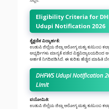
ಸಲ್ಲಿಸಿ.
Eligibility Criteria for 
Udupi Notification 2026
ಶೈಕ್ಷಣಿಕ ವಿದ್ಯಾರ್ಹತೆ:
ಉಡುಪಿ ಜಿಲ್ಲೆಯ ಜಿಲ್ಲಾ ಆರೋಗ್ಯ ಮತ್ತು ಕುಟುಂಬ ಕಲ
ಅಭ್ಯರ್ಥಿಗಳು ಮಾನ್ಯತೆ ಪಡೆದ ವಿಶ್ವವಿದ್ಯಾಲಯದಿಂದ ಅ
ಅರ್ಹತೆ ನಿಗದಿಪಡಿಸಿದೆ. ಈ ಕುರಿತು ಹೆಚ್ಚಿನ ಮಾಹಿತಿ 
DHFWS Udupi Notification 20
Limit
ವಯೋಮಿತಿ:
ಉಡುಪಿ ಜಿಲ್ಲೆಯ ಜಿಲ್ಲಾ ಆರೋಗ್ಯ ಮತ್ತು ಕುಟುಂಬ ಕಲ್ಯ