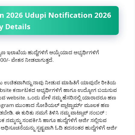
n 2026 Udupi Notification 2026
y Details
ಯಾಣ ಇಲಾಖೆಯ ಹುದ್ದೆಗಳಿಗೆ ಆಯ್ಕೆಯಾದ ಅಭ್ಯರ್ಥಿಗಳಿಗೆ
/- ವೇತನ ನೀಡಲಾಗುತ್ತದೆ.
 ಉಚಿತವಾಗಿದ್ದು ನಾವು ನೀಡುವ ಮಾಹಿತಿಗೆ ಯಾವುದೇ ರೀತಿಯ
website ಕರ್ನಾಟಕದ ಅಭ್ಯರ್ಥಿಗಳಿಗೆ ಹಾಗೂ ಉದ್ಯೋಗ ಬಯಸುವ
ಡುವ website. ಒಂದು ವೇಳೆ ನಮ್ಮ ಹೆಸರಿನಲ್ಲಿ ಯಾರಾದರೂ ಹಣ
agram ಮುಂತಾದ ಸೋಶಿಯಲ್ ಪ್ಲಾಟ್ಫಾರ್ಮ್ ಮೂಲಕ ಹಣ
ಡಿ‌. ಈ ಕುರಿತು ನಮಗೆ ತಿಳಿಸಿ ನಮ್ಮ ವಾಟ್ಸಾಪ್ ನಂಬರ್ :
ಮ್ಮನ್ನು ಸಂಪರ್ಕಿಸಿ ಹಾಗೂ ಹುದ್ದೆಗಳಿಗೆ ಅರ್ಜಿ ಸಲ್ಲಿಸುವ
ಿಸೂಚನೆಯನ್ನು ಸ್ಪಷ್ಟವಾಗಿ ಓದಿ ತದನಂತರ ಹುದ್ದೆಗಳಿಗೆ ಅರ್ಜಿ