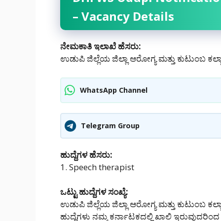
– Vacancy Details
ನೇಮಕಾತಿ ಇಲಾಖೆ ಹೆಸರು:
ಉಡುಪಿ ಜಿಲ್ಲೆಯ ಜಿಲ್ಲಾ ಆರೋಗ್ಯ ಮತ್ತು ಕುಟುಂಬ 
WhatsApp Channel
Telegram Group
ಹುದ್ದೆಗಳ ಹೆಸರು:
1. Speech therapist
ಒಟ್ಟು ಹುದ್ದೆಗಳ ಸಂಖ್ಯೆ:
ಉಡುಪಿ ಜಿಲ್ಲೆಯ ಜಿಲ್ಲಾ ಆರೋಗ್ಯ ಮತ್ತು ಕುಟುಂಬ ಕಲ್ಯ
ಹುದ್ದೆಗಳು ನಮ್ಮ ಕರ್ನಾಟಕದಲ್ಲಿ ‌ಖಾಲಿ ಇರುವುದರಿಂದ 