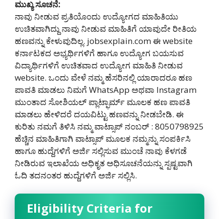
ಮುಖ್ಯ ಸೂಚನೆ:
ನಾವು ನೀಡುವ ಪ್ರತಿಯೊಂದು ಉದ್ಯೋಗದ ಮಾಹಿತಿಯು
ಉಚಿತವಾಗಿದ್ದು ನಾವು ನೀಡುವ ಮಾಹಿತಿಗೆ ಯಾವುದೇ ರೀತಿಯ
ಹಣವನ್ನು ಕೇಳುವುದಿಲ್ಲ. jobsexplain.com ಈ website
ಕರ್ನಾಟಕದ ಅಭ್ಯರ್ಥಿಗಳಿಗೆ ಹಾಗೂ ಉದ್ಯೋಗ ಬಯಸುವ
ವಿದ್ಯಾರ್ಥಿಗಳಿಗೆ ಉಚಿತವಾದ ಉದ್ಯೋಗ ಮಾಹಿತಿ ನೀಡುವ
website. ಒಂದು ವೇಳೆ ನಮ್ಮ ಹೆಸರಿನಲ್ಲಿ ಯಾರಾದರೂ ಹಣ
ಪಾವತಿ ಮಾಡಲು ನಿಮಗೆ WhatsApp ಅಥವಾ Instagram
ಮುಂತಾದ ಸೋಶಿಯಲ್ ಪ್ಲಾಟ್ಫಾರ್ಮ್ ಮೂಲಕ ಹಣ ಪಾವತಿ
ಮಾಡಲು ಹೇಳಿದರೆ ದಯವಿಟ್ಟು ಹಣವನ್ನು ನೀಡಬೇಡಿ‌. ಈ
ಕುರಿತು ನಮಗೆ ತಿಳಿಸಿ ನಮ್ಮ ವಾಟ್ಸಾಪ್ ನಂಬರ್ : 8050798925
ಹೆಚ್ಚಿನ ಮಾಹಿತಿಗಾಗಿ ವಾಟ್ಸಾಪ್ ಮೂಲಕ ನಮ್ಮನ್ನು ಸಂಪರ್ಕಿಸಿ
ಹಾಗೂ ಹುದ್ದೆಗಳಿಗೆ ಅರ್ಜಿ ಸಲ್ಲಿಸುವ ಮುಂಚೆ ನಾವು ಕೆಳಗಡೆ
ನೀಡಿರುವ ಇಲಾಖೆಯ ಅಧಿಕೃತ ಅಧಿಸೂಚನೆಯನ್ನು ಸ್ಪಷ್ಟವಾಗಿ
ಓದಿ ತದನಂತರ ಹುದ್ದೆಗಳಿಗೆ ಅರ್ಜಿ ಸಲ್ಲಿಸಿ.
Eligibility Criteria for