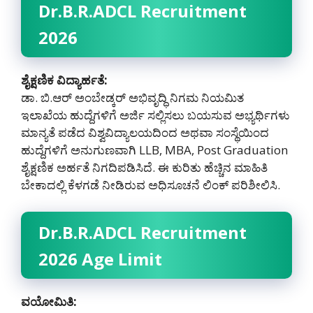
Dr.B.R.ADCL Recruitment
2026
ಶೈಕ್ಷಣಿಕ ವಿದ್ಯಾರ್ಹತೆ:
ಡಾ. ಬಿ.ಆರ್ ಅಂಬೇಡ್ಕರ್ ಅಭಿವೃದ್ಧಿ ನಿಗಮ ನಿಯಮಿತ
ಇಲಾಖೆಯ ಹುದ್ದೆಗಳಿಗೆ ಅರ್ಜಿ ಸಲ್ಲಿಸಲು ಬಯಸುವ ಅಭ್ಯರ್ಥಿಗಳು
ಮಾನ್ಯತೆ ಪಡೆದ ವಿಶ್ವವಿದ್ಯಾಲಯದಿಂದ ಅಥವಾ ಸಂಸ್ಥೆಯಿಂದ
ಹುದ್ದೆಗಳಿಗೆ ಅನುಗುಣವಾಗಿ LLB, MBA, Post Graduation
ಶೈಕ್ಷಣಿಕ ಅರ್ಹತೆ ನಿಗದಿಪಡಿಸಿದೆ. ಈ ಕುರಿತು ಹೆಚ್ಚಿನ ಮಾಹಿತಿ
ಬೇಕಾದಲ್ಲಿ ಕೆಳಗಡೆ ನೀಡಿರುವ ಅಧಿಸೂಚನೆ ಲಿಂಕ್ ಪರಿಶೀಲಿಸಿ.
Dr.B.R.ADCL Recruitment
2026 Age Limit
ವಯೋಮಿತಿ: