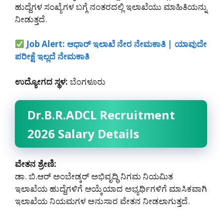
ಹುದ್ದೆಗಳ ಸಂಖ್ಯೆಗಳ ಬಗ್ಗೆ ನಂತರದಲ್ಲಿ ಇಲಾಖೆಯು ಮಾಹಿತಿಯನ್ನು
ನೀಡುತ್ತದೆ.
Job Alert: ಆಧಾರ್ ಇಲಾಖೆ ನೇರ ನೇಮಕಾತಿ | ಯಾವುದೇ
ಪರೀಕ್ಷೆ ಇಲ್ಲದೆ ನೇಮಕಾತಿ
ಉದ್ಯೋಗದ ಸ್ಥಳ:
ಬೆಂಗಳೂರು
Dr.B.R.ADCL Recruitment
2026 Salary Details
ವೇತನ ಶ್ರೇಣಿ:
ಡಾ. ಬಿ.ಆರ್ ಅಂಬೇಡ್ಕರ್ ಅಭಿವೃದ್ಧಿ ನಿಗಮ ನಿಯಮಿತ
ಇಲಾಖೆಯ ಹುದ್ದೆಗಳಿಗೆ ಆಯ್ಕೆಯಾದ ಅಭ್ಯರ್ಥಿಗಳಿಗೆ ಮಾಸಿಕವಾಗಿ
ಇಲಾಖೆಯ ನಿಯಮಗಳ ಅನುಸಾರ ವೇತನ ನೀಡಲಾಗುತ್ತದೆ.