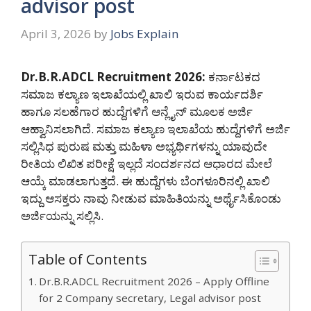
advisor post
April 3, 2026
by
Jobs Explain
Dr.B.R.ADCL Recruitment 2026:
ಕರ್ನಾಟಕದ
ಸಮಾಜ ಕಲ್ಯಾಣ ಇಲಾಖೆಯಲ್ಲಿ ಖಾಲಿ ಇರುವ ಕಾರ್ಯದರ್ಶಿ
ಹಾಗೂ ಸಲಹೆಗಾರ ಹುದ್ದೆಗಳಿಗೆ ಆನ್ಲೈನ್ ಮೂಲಕ ಅರ್ಜಿ
ಆಹ್ವಾನಿಸಲಾಗಿದೆ. ಸಮಾಜ ಕಲ್ಯಾಣ ಇಲಾಖೆಯ ಹುದ್ದೆಗಳಿಗೆ ಅರ್ಜಿ
ಸಲ್ಲಿಸಿಧ ಪುರುಷ ಮತ್ತು ಮಹಿಳಾ ಅಭ್ಯರ್ಥಿಗಳನ್ನು ಯಾವುದೇ
ರೀತಿಯ ಲಿಖಿತ ಪರೀಕ್ಷೆ ಇಲ್ಲದೆ ಸಂದರ್ಶನದ ಆಧಾರದ ಮೇಲೆ
ಆಯ್ಕೆ ಮಾಡಲಾಗುತ್ತದೆ. ಈ ಹುದ್ದೆಗಳು ಬೆಂಗಳೂರಿನಲ್ಲಿ ಖಾಲಿ
ಇದ್ದು ಆಸಕ್ತರು ನಾವು ನೀಡುವ ಮಾಹಿತಿಯನ್ನು ಅರ್ಥೈಸಿಕೊಂಡು
ಅರ್ಜಿಯನ್ನು ಸಲ್ಲಿಸಿ.
Table of Contents
Dr.B.R.ADCL Recruitment 2026 – Apply Offline
for 2 Company secretary, Legal advisor post