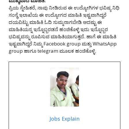
ಮುಖ್ಯವಾದ ಮಾಹಿತಿ:
ಪ್ರಿಯ ಸ್ನೇಹಿತರೆ, ನಾವು ನೀಡಿರುವ ಈ ಉದ್ಯೋಗಿಗಳ ಭವಿಷ್ಯ ನಿಧಿ
ಸಂಸ್ಥೆ ಇಲಾಖೆಯ ಈ ಉದ್ಯೋಗದ ಮಾಹಿತಿ ಇಷ್ಟವಾಗಿದ್ದರೆ
ದಯವಿಟ್ಟು ಮಾಹಿತಿ ಓದಿ ಸುಮ್ಮನಾಗಬೇಡಿ ಆದಷ್ಟು ಈ
ಮಾಹಿತಿಯನ್ನ ಇನ್ನೊಬ್ಬರಡನೆ ಹಂಚಿಕೊಳ್ಳಿ ಇದು ಇನ್ನೊಬ್ಬರ
ಭವಿಷ್ಯವನ್ನು ರೂಪಿಸುವ ಮಾಹಿತಿಯಾಗುತ್ತದೆ. ಹಾಗೆ ಈ ಮಾಹಿತಿ
ಇಷ್ಟವಾಗಿದ್ದರೆ ನಿಮ್ಮ Facebook group ಮತ್ತು WhatsApp
group ಹಾಗೂ telegram ಮೂಲಕ ಹಂಚಿಕೊಳ್ಳಿ.
Jobs Explain