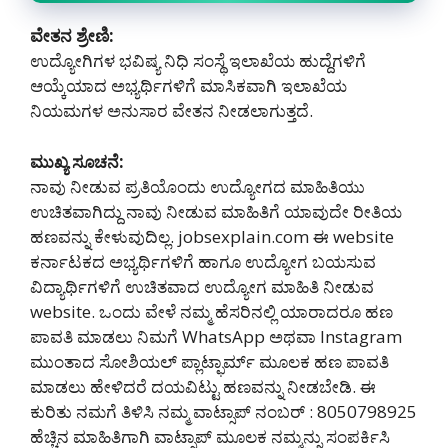
ವೇತನ ಶ್ರೇಣಿ:
ಉದ್ಯೋಗಿಗಳ ಭವಿಷ್ಯ ನಿಧಿ ಸಂಸ್ಥೆ ಇಲಾಖೆಯ ಹುದ್ದೆಗಳಿಗೆ
ಆಯ್ಕೆಯಾದ ಅಭ್ಯರ್ಥಿಗಳಿಗೆ ಮಾಸಿಕವಾಗಿ ಇಲಾಖೆಯ
ನಿಯಮಗಳ ಅನುಸಾರ ವೇತನ ನೀಡಲಾಗುತ್ತದೆ.
ಮುಖ್ಯ ಸೂಚನೆ:
ನಾವು ನೀಡುವ ಪ್ರತಿಯೊಂದು ಉದ್ಯೋಗದ ಮಾಹಿತಿಯು
ಉಚಿತವಾಗಿದ್ದು ನಾವು ನೀಡುವ ಮಾಹಿತಿಗೆ ಯಾವುದೇ ರೀತಿಯ
ಹಣವನ್ನು ಕೇಳುವುದಿಲ್ಲ. jobsexplain.com ಈ website
ಕರ್ನಾಟಕದ ಅಭ್ಯರ್ಥಿಗಳಿಗೆ ಹಾಗೂ ಉದ್ಯೋಗ ಬಯಸುವ
ವಿದ್ಯಾರ್ಥಿಗಳಿಗೆ ಉಚಿತವಾದ ಉದ್ಯೋಗ ಮಾಹಿತಿ ನೀಡುವ
website. ಒಂದು ವೇಳೆ ನಮ್ಮ ಹೆಸರಿನಲ್ಲಿ ಯಾರಾದರೂ ಹಣ
ಪಾವತಿ ಮಾಡಲು ನಿಮಗೆ WhatsApp ಅಥವಾ Instagram
ಮುಂತಾದ ಸೋಶಿಯಲ್ ಪ್ಲಾಟ್ಫಾರ್ಮ್ ಮೂಲಕ ಹಣ ಪಾವತಿ
ಮಾಡಲು ಹೇಳಿದರೆ ದಯವಿಟ್ಟು ಹಣವನ್ನು ನೀಡಬೇಡಿ‌. ಈ
ಕುರಿತು ನಮಗೆ ತಿಳಿಸಿ ನಮ್ಮ ವಾಟ್ಸಾಪ್ ನಂಬರ್ : 8050798925
ಹೆಚ್ಚಿನ ಮಾಹಿತಿಗಾಗಿ ವಾಟ್ಸಾಪ್ ಮೂಲಕ ನಮ್ಮನ್ನು ಸಂಪರ್ಕಿಸಿ