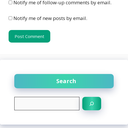
Notify me of follow-up comments by email.
Notify me of new posts by email.
Search
S
e
a
r