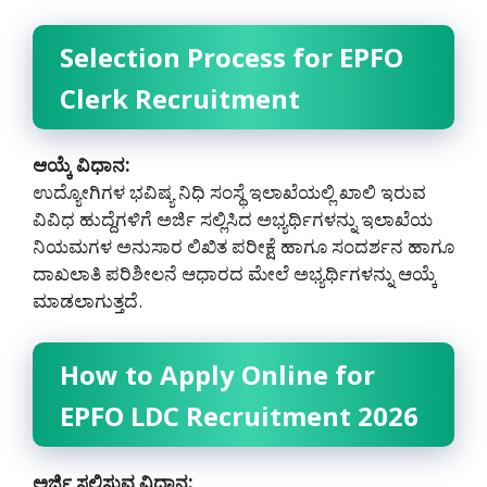
Selection Process for EPFO
Clerk Recruitment
ಆಯ್ಕೆ ವಿಧಾನ:
ಉದ್ಯೋಗಿಗಳ ಭವಿಷ್ಯ ನಿಧಿ ಸಂಸ್ಥೆ ಇಲಾಖೆಯಲ್ಲಿ ಖಾಲಿ ಇರುವ
ವಿವಿಧ ಹುದ್ದೆಗಳಿಗೆ ಅರ್ಜಿ ಸಲ್ಲಿಸಿದ ಅಭ್ಯರ್ಥಿಗಳನ್ನು ಇಲಾಖೆಯ
ನಿಯಮಗಳ ಅನುಸಾರ ಲಿಖಿತ ಪರೀಕ್ಷೆ ಹಾಗೂ ಸಂದರ್ಶನ ಹಾಗೂ
ದಾಖಲಾತಿ ಪರಿಶೀಲನೆ ಆಧಾರದ ಮೇಲೆ ಅಭ್ಯರ್ಥಿಗಳನ್ನು ಆಯ್ಕೆ
ಮಾಡಲಾಗುತ್ತದೆ.
How to Apply Online for
EPFO LDC Recruitment 2026
ಅರ್ಜಿ ಸಲ್ಲಿಸುವ ವಿಧಾನ: