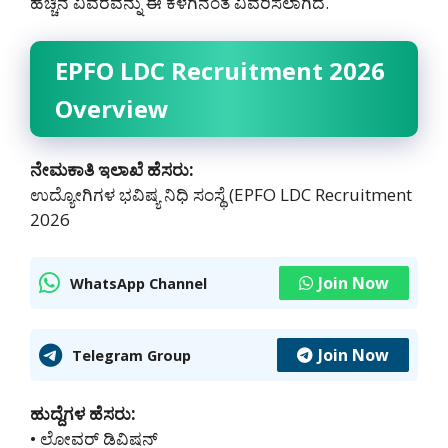
ಹೆಚ್ಚಿನ ವಿವರವನ್ನು ಈ ಕೆಳಗಿನಂತೆ ವಿವರಿಸಲಾಗಿದೆ.
EPFO LDC Recruitment 2026
Overview
ನೇಮಕಾತಿ ಇಲಾಖೆ ಹೆಸರು:
ಉದ್ಯೋಗಿಗಳ ಭವಿಷ್ಯ ನಿಧಿ ಸಂಸ್ಥೆ (EPFO LDC Recruitment
2026
Join Now
WhatsApp Channel
Join Now
Telegram Group
ಹುದ್ದೆಗಳ ಹೆಸರು:
• ಲೋವರ್ ಡಿವಿಷನ್