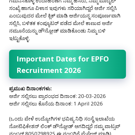
ಗಮನಿಸಿಕೊಳ್ಳಿ ಉದಾಹರಣೆಗೆ ನಿಮ್ಮ ಹೆಸರು, ನಿಮ್ಮ ಮೊಬೈಲ್
ಸಂಖ್ಯೆ ಹಾಗೂ ವಿಳಾಸ ಇವುಗಳು ಸರಿಯಾಗಿದ್ದರೆ ಅರ್ಜಿ ಸಲ್ಲಿಸಿ
ಎಂಬುವುದರ ಮೇಲೆ ಕ್ಲಿಕ್ ಮಾಡಿ ಅರ್ಜಿಯನ್ನ ಸಂಪೂರ್ಣವಾಗಿ
ಸಲ್ಲಿಸಿ, ಬಳಿತಕ ಕಂಪ್ಯೂಟರ್ ಪಡೆದ ಮೇಲೆ ಕಾಣುವ ಅರ್ಜಿ
ನಮೂನೆಯನ್ನು ಡೌನ್ಲೋಡ್ ಮಾಡಿಕೊಂಡು ನಿಮ್ಮ ಬಳಿ
ಇಟ್ಟುಕೊಳ್ಳಿ.
Important Dates for EPFO
Recruitment 2026
ಪ್ರಮುಖ ದಿನಾಂಕಗಳು:
ಅರ್ಜಿ ಸಲ್ಲಿಸಲು ಪ್ರಾರಂಭದ ದಿನಾಂಕ: 20-03-2026
ಅರ್ಜಿ ಸಲ್ಲಿಸಲು ಕೊನೆಯ ದಿನಾಂಕ: 1 April 2026
(ಒಂದು ವೇಳೆ ಉದ್ಯೋಗಿಗಳ ಭವಿಷ್ಯ ನಿಧಿ ಸಂಸ್ಥೆ ಇಲಾಖೆಯ
ನೋಟಿಫಿಕೇಶನ್ ಲಿಂಕ್ ಡೌನ್ಲೋಡ್ ಆಗದಿದ್ದರೆ ನಮ್ಮ ವಾಟ್ಸಪ್
ನಂಬರ್ 8050798925‌ ಈ ನಂಬರಿಗೆ ಮೆಸೇಜ್ ಮಾಡಿ)