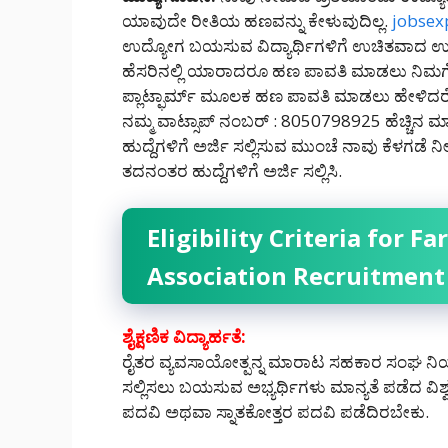
ಯಾವುದೇ ರೀತಿಯ ಹಣವನ್ನು ಕೇಳುವುದಿಲ್ಲ.
jobsex
ಉದ್ಯೋಗ ಬಯಸುವ ವಿದ್ಯಾರ್ಥಿಗಳಿಗೆ ಉಚಿತವಾದ ಉದ
ಹೆಸರಿನಲ್ಲಿ ಯಾರಾದರೂ ಹಣ ಪಾವತಿ ಮಾಡಲು ನಿ
ಪ್ಲಾಟ್ಫಾರ್ಮ್ ಮೂಲಕ ಹಣ ಪಾವತಿ ಮಾಡಲು ಹೇಳಿದರೆ 
ನಮ್ಮ ವಾಟ್ಸಾಪ್ ನಂಬರ್ : 8050798925 ಹೆಚ್ಚಿನ ಮಾ
ಹುದ್ದೆಗಳಿಗೆ ಅರ್ಜಿ ಸಲ್ಲಿಸುವ ಮುಂಚೆ ನಾವು ಕೆಳಗಡೆ
ತದನಂತರ ಹುದ್ದೆಗಳಿಗೆ ಅರ್ಜಿ ಸಲ್ಲಿಸಿ.
Eligibility Criteria for 
Association Recruitment
ಶೈಕ್ಷಣಿಕ ವಿದ್ಯಾರ್ಹತೆ:
ರೈತರ ವ್ಯವಸಾಯೋತ್ಪನ್ನ ಮಾರಾಟ ಸಹಕಾರ ಸಂಘ ನಿಯಮಿ
ಸಲ್ಲಿಸಲು ಬಯಸುವ ಅಭ್ಯರ್ಥಿಗಳು ಮಾನ್ಯತೆ ಪಡೆದ ವಿ
ಪದವಿ ಅಥವಾ ಸ್ನಾತಕೋತ್ತರ ಪದವಿ ಪಡೆದಿರಬೇಕು.