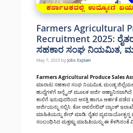
Farmers Agricultural P
Recruitment 2025: ರೈತರ
ಸಹಕಾರ ಸಂಘ ನಿಯಮಿತ, ಮಂ
May 7, 2025
by
Jobs Explain
Farmers Agricultural Produce Sales As
ಮಾರಾಟ ಸಹಕಾರ ಸಂಘ ನಿಯಮಿತ, ಮಂಡ್ಯ ಜಿಲ್ಲೆಯಲ್ಲ
ಹುದ್ದೆಗಳಿಗೆ ಆನ್ಲೈನ್ ಮೂಲಕ ಅರ್ಜಿ ಆಹ್ವಾನಿಸಲಾಗಿದೆ 
ಕಾಲಿಗೆ ಇರುವುದರಿಂದ ಆಸಕ್ತಿ ಹಾಗೂ ಅರ್ಹತೆ ಪಡೆದ ಪು
ಅರ್ಜಿಯನ್ನು ಸಲ್ಲಿಸಿ. ಕೋ ಆಪರೇಟಿವ್ ಬ್ಯಾಂಕ್ ಇಲಾಖೆ
ಮಾಹಿತಿಯನ್ನು ಶೇರ್ ಮಾಡಿ. ರೈತರ ವ್ಯವಸಾಯೋತ್ಪನ
ಸಂಬಂಧಿಸಿದ ಮತ್ತಷ್ಟು ಮಾಹಿತಿಯನ್ನು ಈ ಕೆಳಗಿನಂತೆ ವ