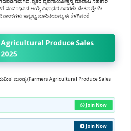
 ನಿಗದಿಪಡಿಸಲಾಗಿದೆ. ರೈತರ ವ್ಯವಸಾಯೋತ್ಪನ್ನ ಮಾರಾಟ ಸಹಕಾರ
ಗೆ ಸಂಬಂಧಿಸಿದ ಆಯ್ಕೆ ವಿಧಾನದ ವಿವರಣೆ/ ವೇತನ ಶ್ರೇಣಿ/
ದಿನಾಂಕಗಳು ಇನ್ನಷ್ಟು ಮಾಹಿತಿಯನ್ನು ಈ ಕೆಳಗಿನಂತೆ
 Agricultural Produce Sales
 2025
ಮಿತ, ಮಂಡ್ಯ (Farmers Agricultural Produce Sales
Join Now
Join Now