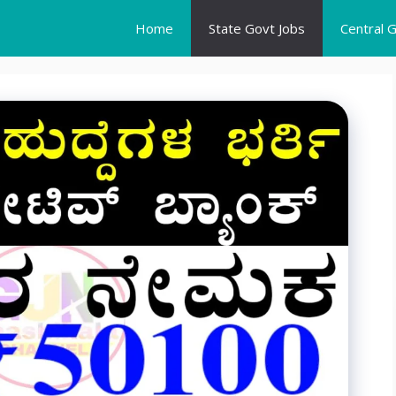
Home
State Govt Jobs
Central 