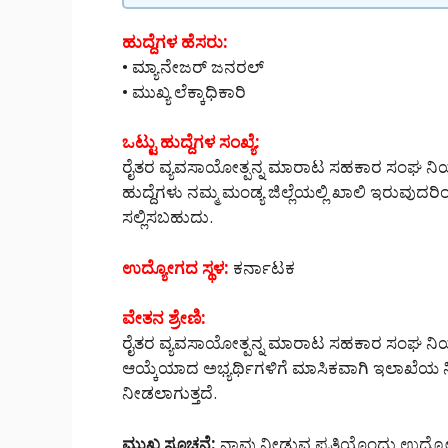
ಹುದ್ದೆಗಳ ಹೆಸರು:
• ಮ್ಯಾನೇಜರ್ ಜನರಲ್
• ಮುಖ್ಯ ಲೆಕ್ಕಾಧಿಕಾರಿ
ಒಟ್ಟು ಹುದ್ದೆಗಳ ಸಂಖ್ಯೆ:
ರೈತರ ವ್ಯವಸಾಯೋತ್ಪನ್ನ ಮಾರಾಟ ಸಹಕಾರ ಸಂಘ ನಿಯಮಿ
ಹುದ್ದೆಗಳು ನಮ್ಮ ಮಂಡ್ಯ ಜಿಲ್ಲೆಯಲ್ಲಿ ಖಾಲಿ ಇರುವುದರಿ
ಸಲ್ಲಿಸಬಹುದು.
ಉದ್ಯೋಗದ ಸ್ಥಳ:
ಕರ್ನಾಟಕ
ವೇತನ ಶ್ರೇಣಿ:
ರೈತರ ವ್ಯವಸಾಯೋತ್ಪನ್ನ ಮಾರಾಟ ಸಹಕಾರ ಸಂಘ ನಿಯಮ
ಆಯ್ಕೆಯಾದ ಅಭ್ಯರ್ಥಿಗಳಿಗೆ ಮಾಸಿಕವಾಗಿ ಇಲಾಖ
ನೀಡಲಾಗುತ್ತದೆ.
ಮುಖ್ಯ ಸೂಚನೆ:
ನಾವು ನೀಡುವ ಪ್ರತಿಯೊಂದು ಉದ್ಯೋ