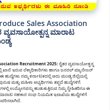
roduce Sales Association
 ವ್ಯವಸಾಯೋತ್ಪನ್ನ ಮಾರಾಟ
ಡ್ಯ
sociation Recruitment 2025:
ರೈತರ ವ್ಯವಸಾಯೋತ್ಪನ್ನ
ಿ ಖಾಲಿ ಇರುವ ಲೆಕ್ಕಾಧಿಕಾರಿಗಳು ಹಾಗೂ ಜನರಲ್ ಮ್ಯಾನೇಜರ್
ಈ ಹುದ್ದೆಗಳು ನಮ್ಮ ಕರ್ನಾಟಕದಲ್ಲಿ ಅದು ಮಂಡ್ಯ ಜಿಲ್ಲೆಯಲ್ಲಿ
ರುಷ ಮತ್ತು ಮಹಿಳಾ ಅಭ್ಯರ್ಥಿಗಳು ತಪ್ಪದೆ ಹುದ್ದೆಗಳಿಗೆ
ಗಳಲ್ಲಿ ಉದ್ಯೋಗವನ್ನು ಹುಡುಕುತ್ತಿರುವ ನಿಮ್ಮ ಸ್ನೇಹಿತರಿಗೂ ಈ
್ನ ಮಾರಾಟ ಸಹಕಾರ ಸಂಘ ನಿಯಮಿತ ಇಲಾಖೆಯ ಹುದ್ದೆಗಳಿಗೆ
ಿವರಿಸಲಾಗಿದೆ.