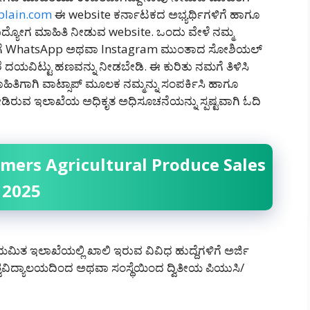
plain.com
ಈ website ಕರ್ನಾಟಕದ ಅಭ್ಯರ್ಥಿಗಳಿಗೆ ಹಾಗೂ
್ಯೋಗ ಮಾಹಿತಿ ನೀಡುವ website. ಒಂದು ವೇಳೆ ನಮ್ಮ
ಮಗೆ WhatsApp ಅಥವಾ Instagram ಮುಂತಾದ ಸೋಶಿಯಲ್
ದಯವಿಟ್ಟು ಹಣವನ್ನು ನೀಡಬೇಡಿ‌. ಈ ಕುರಿತು ನಮಗೆ ತಿಳಿಸಿ
ಹಿತಿಗಾಗಿ ವಾಟ್ಸಾಪ್ ಮೂಲಕ ನಮ್ಮನ್ನು ಸಂಪರ್ಕಿಸಿ ಹಾಗೂ
 ನೀಡಿರುವ ಇಲಾಖೆಯ ಅಧಿಕೃತ ಅಧಿಸೂಚನೆಯನ್ನು ಸ್ಪಷ್ಟವಾಗಿ ಓದಿ
Farmers Agricultural Produce Sales
 2025
ತ ಇಲಾಖೆಯಲ್ಲಿ ಖಾಲಿ ಇರುವ ವಿವಿಧ ಹುದ್ದೆಗಳಿಗೆ ಅರ್ಜಿ
ಶ್ವವಿದ್ಯಾಲಯದಿಂದ ಅಥವಾ ಸಂಸ್ಥೆಯಿಂದ ದ್ವಿತೀಯ ಪಿಯುಸಿ/