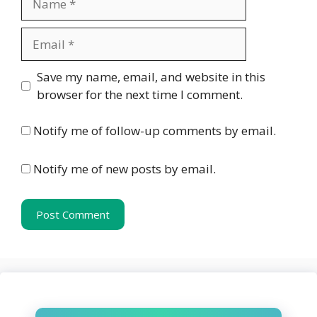
Email
Website
Save my name, email, and website in this
browser for the next time I comment.
Notify me of follow-up comments by email.
Notify me of new posts by email.