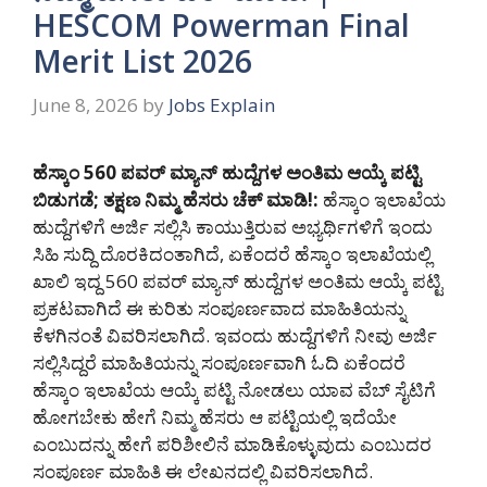
HESCOM Powerman Final
Merit List 2026
June 8, 2026
by
Jobs Explain
ಹೆಸ್ಕಾಂ 560 ಪವರ್ ಮ್ಯಾನ್ ಹುದ್ದೆಗಳ ಅಂತಿಮ ಆಯ್ಕೆ ಪಟ್ಟಿ
ಬಿಡುಗಡೆ; ತಕ್ಷಣ ನಿಮ್ಮ ಹೆಸರು ಚೆಕ್ ಮಾಡಿ!:
ಹೆಸ್ಕಾಂ ಇಲಾಖೆಯ
ಹುದ್ದೆಗಳಿಗೆ ಅರ್ಜಿ ಸಲ್ಲಿಸಿ ಕಾಯುತ್ತಿರುವ ಅಭ್ಯರ್ಥಿಗಳಿಗೆ ಇಂದು
ಸಿಹಿ ಸುದ್ದಿ ದೊರಕಿದಂತಾಗಿದೆ, ಏಕೆಂದರೆ ಹೆಸ್ಕಾಂ ಇಲಾಖೆಯಲ್ಲಿ
ಖಾಲಿ ಇದ್ದ 560 ಪವರ್ ಮ್ಯಾನ್ ಹುದ್ದೆಗಳ ಅಂತಿಮ ಆಯ್ಕೆ ಪಟ್ಟಿ
ಪ್ರಕಟವಾಗಿದೆ ಈ ಕುರಿತು ಸಂಪೂರ್ಣವಾದ ಮಾಹಿತಿಯನ್ನು
ಕೆಳಗಿನಂತೆ ವಿವರಿಸಲಾಗಿದೆ. ಇವಂದು ಹುದ್ದೆಗಳಿಗೆ ನೀವು ಅರ್ಜಿ
ಸಲ್ಲಿಸಿದ್ದರೆ ಮಾಹಿತಿಯನ್ನು ಸಂಪೂರ್ಣವಾಗಿ ಓದಿ ಏಕೆಂದರೆ
ಹೆಸ್ಕಾಂ ಇಲಾಖೆಯ ಆಯ್ಕೆ ಪಟ್ಟಿ ನೋಡಲು ಯಾವ ವೆಬ್ ಸೈಟಿಗೆ
ಹೋಗಬೇಕು ಹೇಗೆ ನಿಮ್ಮ ಹೆಸರು ಆ ಪಟ್ಟಿಯಲ್ಲಿ ಇದೆಯೇ
ಎಂಬುದನ್ನು ಹೇಗೆ ಪರಿಶೀಲಿನೆ ಮಾಡಿಕೊಳ್ಳುವುದು ಎಂಬುದರ
ಸಂಪೂರ್ಣ ಮಾಹಿತಿ ಈ ಲೇಖನದಲ್ಲಿ ವಿವರಿಸಲಾಗಿದೆ.