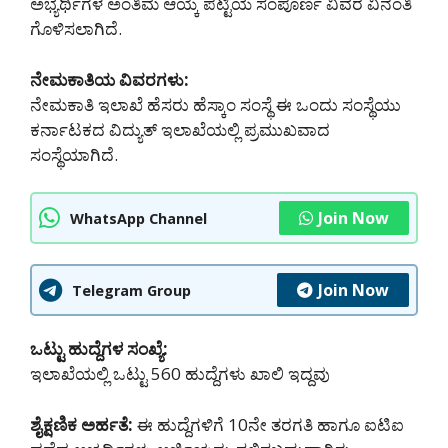
ಅಭ್ಯರ್ಥಿಗಳ ಅಂತಿಮ ಆಯ್ಕೆ ಪಟ್ಟಿಯ ಸಂಪೂರ್ಣ ವಿವರ ವಿನಂತಿ
ಗೊಳಿಸಲಾಗಿದೆ.
ನೇಮಕಾತಿಯ ವಿವರಗಳು:
ನೇಮಕಾತಿ ಇಲಾಖೆ ಹೆಸರು ಹೆಸ್ಕಾಂ ಸಂಸ್ಥೆ ಈ ಒಂದು ಸಂಸ್ಥೆಯು
ಕರ್ನಾಟಕದ ವಿದ್ಯುತ್ ಇಲಾಖೆಯಲ್ಲಿ ಪ್ರಮುಖವಾದ
ಸಂಸ್ಥೆಯಾಗಿದೆ.
Join Now
WhatsApp Channel
Join Now
Telegram Group
ಒಟ್ಟು ಹುದ್ದೆಗಳ ಸಂಖ್ಯೆ:
ಇಲಾಖೆಯಲ್ಲಿ ಒಟ್ಟು 560 ಹುದ್ದೆಗಳು ಖಾಲಿ ಇದ್ದವು
ಶೈಕ್ಷಣಿಕ ಅರ್ಹತೆ:
ಈ ಹುದ್ದೆಗಳಿಗೆ 10ನೇ ತರಗತಿ ಹಾಗೂ ಐಟಿಐ