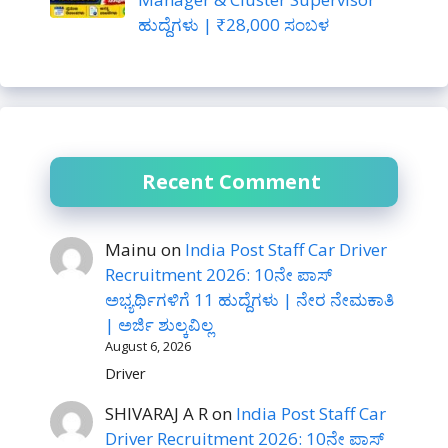
ಹುದ್ದೆಗಳು | ₹28,000 ಸಂಬಳ
Recent Comment
Mainu
on
India Post Staff Car Driver
Recruitment 2026: 10ನೇ ಪಾಸ್
ಅಭ್ಯರ್ಥಿಗಳಿಗೆ 11 ಹುದ್ದೆಗಳು | ನೇರ ನೇಮಕಾತಿ
| ಅರ್ಜಿ ಶುಲ್ಕವಿಲ್ಲ
August 6, 2026
Driver
SHIVARAJ A R
on
India Post Staff Car
Driver Recruitment 2026: 10ನೇ ಪಾಸ್