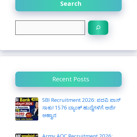
Search
S
e
a
r
c
h
Recent Posts
SBI Recruitment 2026: ಪದವಿ ಪಾಸ್
ಸಾಕು! 1576 ಬ್ಯಾಂಕ್ ಹುದ್ದೆಗಳಿಗೆ ಅರ್ಜಿ
ಆಹ್ವಾನ
Army AOC Recruitment 2026: