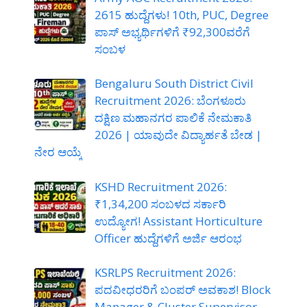
2615 ಹುದ್ದೆಗಳು! 10th, PUC, Degree
ಪಾಸ್ ಅಭ್ಯರ್ಥಿಗಳಿಗೆ ₹92,300ವರೆಗೆ
ಸಂಬಳ
Bengaluru South District Civil
Recruitment 2026: ಬೆಂಗಳೂರು
ದಕ್ಷಿಣ ಮಹಾನಗರ ಪಾಲಿಕೆ ನೇಮಕಾತಿ
2026 | ಯಾವುದೇ ವಿದ್ಯಾರ್ಹತೆ ಬೇಡ |
ನೇರ ಆಯ್ಕೆ
KSHD Recruitment 2026:
₹1,34,200 ಸಂಬಳದ ಸರ್ಕಾರಿ
ಉದ್ಯೋಗ! Assistant Horticulture
Officer ಹುದ್ದೆಗಳಿಗೆ ಅರ್ಜಿ ಆರಂಭ
KSRLPS Recruitment 2026:
ಪದವೀಧರರಿಗೆ ಬಂಪರ್ ಅವಕಾಶ! Block
Manager & Cluster Supervisor