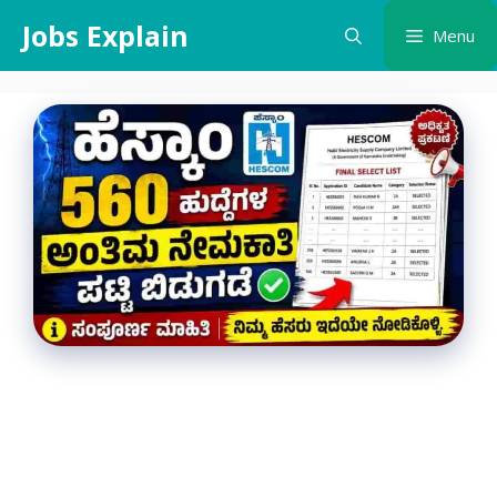
Skip
Jobs Explain
Menu
to
content