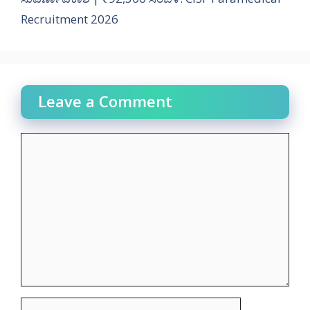
Recruitment 2026
Leave a Comment
Comment
Name