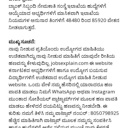
ಬ್ಯಾಂಕ್ ಸಿಬ್ಬಂದಿ ನೇಮಕಾತಿ ಸಂಸ್ಥೆ ಇಲಾಖೆಯ ಹುದ್ದೆಗಳಿಗೆ
ಆಯ್ಕೆಯಾದ ಅಭ್ಯರ್ಥಿಗಳಿಗೆ ಮಾಸಿಕವಾಗಿ ಇಲಾಖೆಯ
ನಿಯಮಗಳ ಅನುಸಾರ ತಿಂಗಳಿಗೆ 48480 ರಿಂದ 85920 ವೇತನ
ನೀಡಲಾಗುತ್ತದೆ.
ಮುಖ್ಯ ಸೂಚನೆ:
ನಾವು ನೀಡುವ ಪ್ರತಿಯೊಂದು ಉದ್ಯೋಗದ ಮಾಹಿತಿಯು
ಉಚಿತವಾಗಿದ್ದು ನಾವು ನೀಡುವ ಮಾಹಿತಿಗೆ ಯಾವುದೇ ರೀತಿಯ
ಹಣವನ್ನು ಕೇಳುವುದಿಲ್ಲ. jobsexplain.com ಈ website
ಕರ್ನಾಟಕದ ಅಭ್ಯರ್ಥಿಗಳಿಗೆ ಹಾಗೂ ಉದ್ಯೋಗ ಬಯಸುವ
ವಿದ್ಯಾರ್ಥಿಗಳಿಗೆ ಉಚಿತವಾದ ಉದ್ಯೋಗ ಮಾಹಿತಿ ನೀಡುವ
website. ಒಂದು ವೇಳೆ ನಮ್ಮ ಹೆಸರಿನಲ್ಲಿ ಯಾರಾದರೂ ಹಣ
ಪಾವತಿ ಮಾಡಲು ನಿಮಗೆ WhatsApp ಅಥವಾ Instagram
ಮುಂತಾದ ಸೋಶಿಯಲ್ ಪ್ಲಾಟ್ಫಾರ್ಮ್‌ಗಳ ಮೂಲಕ ಹಣ ಪಾವತಿ
ಮಾಡಲು ಹೇಳಿದರೆ ದಯವಿಟ್ಟು ಹಣವನ್ನು ನೀಡಬೇಡಿ‌. ಈ
ಕುರಿತು ನಮಗೆ ತಿಳಿಸಿ ನಮ್ಮ ವಾಟ್ಸಾಪ್ ನಂಬರ್ : 8050798925
ಹೆಚ್ಚಿನ ಮಾಹಿತಿಗಾಗಿ ವಾಟ್ಸಾಪ್ ಮೂಲಕ ನಮ್ಮನ್ನು ಸಂಪರ್ಕಿಸಿ
ಹಾಗೂ ಹುದ್ದೆಗಳಿಗೆ ಅರ್ಜಿ ಸಲ್ಲಿಸುವ ಮುಂಚೆ ನಾವು ಕೆಳಗಡೆ