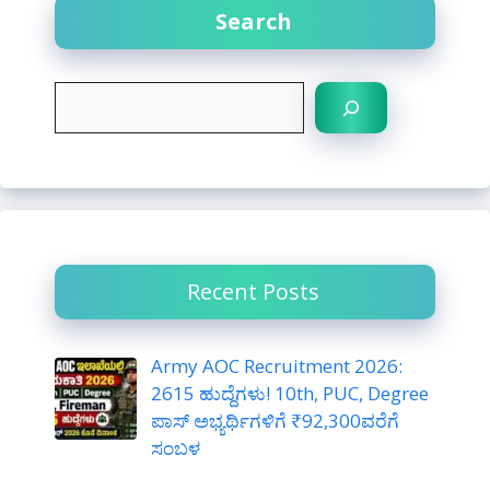
Search
S
e
a
r
c
h
Recent Posts
Army AOC Recruitment 2026:
2615 ಹುದ್ದೆಗಳು! 10th, PUC, Degree
ಪಾಸ್ ಅಭ್ಯರ್ಥಿಗಳಿಗೆ ₹92,300ವರೆಗೆ
ಸಂಬಳ