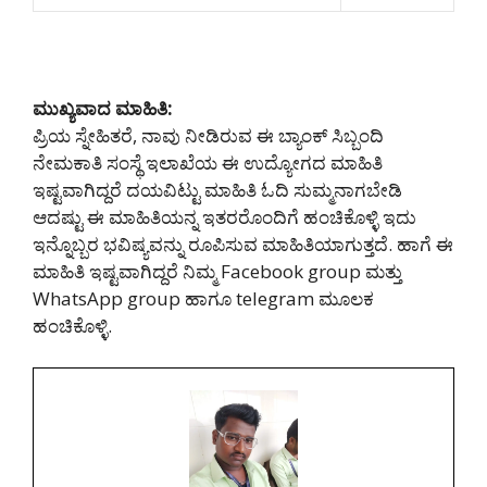
ಮುಖ್ಯವಾದ ಮಾಹಿತಿ:
ಪ್ರಿಯ ಸ್ನೇಹಿತರೆ, ನಾವು ನೀಡಿರುವ ಈ ಬ್ಯಾಂಕ್ ಸಿಬ್ಬಂದಿ
ನೇಮಕಾತಿ ಸಂಸ್ಥೆ ಇಲಾಖೆಯ ಈ ಉದ್ಯೋಗದ ಮಾಹಿತಿ
ಇಷ್ಟವಾಗಿದ್ದರೆ ದಯವಿಟ್ಟು ಮಾಹಿತಿ ಓದಿ ಸುಮ್ಮನಾಗಬೇಡಿ
ಆದಷ್ಟು ಈ ಮಾಹಿತಿಯನ್ನ ಇತರರೊಂದಿಗೆ ಹಂಚಿಕೊಳ್ಳಿ ಇದು
ಇನ್ನೊಬ್ಬರ ಭವಿಷ್ಯವನ್ನು ರೂಪಿಸುವ ಮಾಹಿತಿಯಾಗುತ್ತದೆ. ಹಾಗೆ ಈ
ಮಾಹಿತಿ ಇಷ್ಟವಾಗಿದ್ದರೆ ನಿಮ್ಮ Facebook group ಮತ್ತು
WhatsApp group ಹಾಗೂ telegram ಮೂಲಕ
ಹಂಚಿಕೊಳ್ಳಿ.