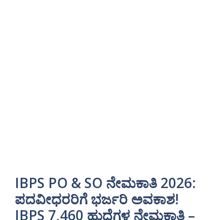
IBPS PO & SO ನೇಮಕಾತಿ 2026:
ಪದವೀಧರರಿಗೆ ಭರ್ಜರಿ ಅವಕಾಶ!
IBPS 7,460 ಹುದ್ದೆಗಳ ನೇಮಕಾತಿ –