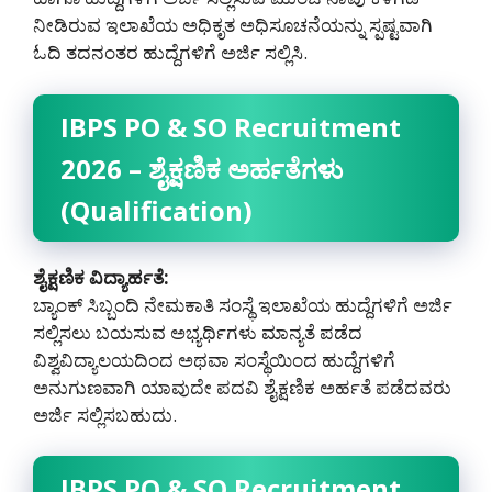
ನೀಡಿರುವ ಇಲಾಖೆಯ ಅಧಿಕೃತ ಅಧಿಸೂಚನೆಯನ್ನು ಸ್ಪಷ್ಟವಾಗಿ
ಓದಿ ತದನಂತರ ಹುದ್ದೆಗಳಿಗೆ ಅರ್ಜಿ ಸಲ್ಲಿಸಿ.
IBPS PO & SO Recruitment
2026 – ಶೈಕ್ಷಣಿಕ ಅರ್ಹತೆಗಳು
(Qualification)
ಶೈಕ್ಷಣಿಕ ವಿದ್ಯಾರ್ಹತೆ:
ಬ್ಯಾಂಕ್ ಸಿಬ್ಬಂದಿ ನೇಮಕಾತಿ ಸಂಸ್ಥೆ ಇಲಾಖೆಯ ಹುದ್ದೆಗಳಿಗೆ ಅರ್ಜಿ
ಸಲ್ಲಿಸಲು ಬಯಸುವ ಅಭ್ಯರ್ಥಿಗಳು ಮಾನ್ಯತೆ ಪಡೆದ
ವಿಶ್ವವಿದ್ಯಾಲಯದಿಂದ ಅಥವಾ ಸಂಸ್ಥೆಯಿಂದ ಹುದ್ದೆಗಳಿಗೆ
ಅನುಗುಣವಾಗಿ ಯಾವುದೇ ಪದವಿ ಶೈಕ್ಷಣಿಕ ಅರ್ಹತೆ ಪಡೆದವರು
ಅರ್ಜಿ ಸಲ್ಲಿಸಬಹುದು‌.
IBPS PO & SO Recruitment