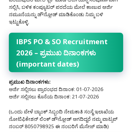
ಸಲ್ಲಿಸಿ, ಬಳಿಕ ಕಂಪ್ಯೂಟರ್ ಪರದೆಯ ಮೇಲೆ ಕಾಣುವ ಅರ್ಜಿ
ನಮೂನೆಯನ್ನು ಡೌನ್ಲೋಡ್ ಮಾಡಿಕೊಂಡು ನಿಮ್ಮ ಬಳಿ
ಇಟ್ಟುಕೊಳ್ಳಿ.
IBPS PO & SO Recruitment
2026 – ಪ್ರಮುಖ ದಿನಾಂಕಗಳು
(important dates)
ಪ್ರಮುಖ ದಿನಾಂಕಗಳು:
ಅರ್ಜಿ ಸಲ್ಲಿಸಲು ಪ್ರಾರಂಭದ ದಿನಾಂಕ: 01-07-2026
ಅರ್ಜಿ ಸಲ್ಲಿಸಲು ಕೊನೆಯ ದಿನಾಂಕ: 21-07-2026
(ಒಂದು ವೇಳೆ ಬ್ಯಾಂಕ್ ಸಿಬ್ಬಂದಿ ನೇಮಕಾತಿ ಸಂಸ್ಥೆ ಇಲಾಖೆಯ
ನೋಟಿಫಿಕೇಶನ್ ಲಿಂಕ್ ಡೌನ್ಲೋಡ್ ಆಗದಿದ್ದರೆ ನಮ್ಮ ವಾಟ್ಸಪ್
ನಂಬರ್ 8050798925‌ ಈ ನಂಬರಿಗೆ ಮೆಸೇಜ್ ಮಾಡಿ)