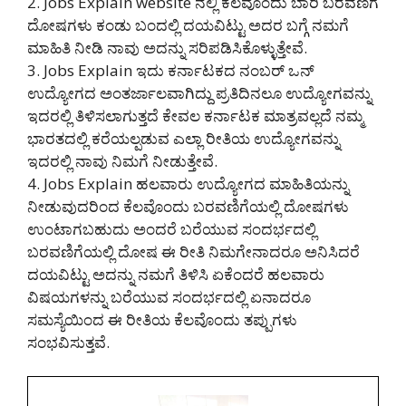
2. Jobs Explain website ನಲ್ಲಿ ಕೆಲವೊಂದು ಬಾರಿ ಬರವಣಿಗೆ
ದೋಷಗಳು ಕಂಡು ಬಂದಲ್ಲಿ ದಯವಿಟ್ಟು ಅದರ ಬಗ್ಗೆ ನಮಗೆ
ಮಾಹಿತಿ ನೀಡಿ ನಾವು ಅದನ್ನು ಸರಿಪಡಿಸಿಕೊಳ್ಳುತ್ತೇವೆ.
3. Jobs Explain ಇದು ಕರ್ನಾಟಕದ ನಂಬರ್ ಒನ್
ಉದ್ಯೋಗದ ಅಂತರ್ಜಾಲವಾಗಿದ್ದು ಪ್ರತಿದಿನಲೂ ಉದ್ಯೋಗವನ್ನು
ಇದರಲ್ಲಿ ತಿಳಿಸಲಾಗುತ್ತದೆ ಕೇವಲ ಕರ್ನಾಟಕ ಮಾತ್ರವಲ್ಲದೆ ನಮ್ಮ
ಭಾರತದಲ್ಲಿ ಕರೆಯಲ್ಪಡುವ ಎಲ್ಲಾ ರೀತಿಯ ಉದ್ಯೋಗವನ್ನು
ಇದರಲ್ಲಿ ನಾವು ನಿಮಗೆ ನೀಡುತ್ತೇವೆ.
4. Jobs Explain ಹಲವಾರು ಉದ್ಯೋಗದ ಮಾಹಿತಿಯನ್ನು
ನೀಡುವುದರಿಂದ ಕೆಲವೊಂದು ಬರವಣಿಗೆಯಲ್ಲಿ ದೋಷಗಳು
ಉಂಟಾಗಬಹುದು ಅಂದರೆ ಬರೆಯುವ ಸಂದರ್ಭದಲ್ಲಿ
ಬರವಣಿಗೆಯಲ್ಲಿ ದೋಷ ಈ ರೀತಿ ನಿಮಗೇನಾದರೂ ಅನಿಸಿದರೆ
ದಯವಿಟ್ಟು ಅದನ್ನು ನಮಗೆ ತಿಳಿಸಿ ಏಕೆಂದರೆ ಹಲವಾರು
ವಿಷಯಗಳನ್ನು ಬರೆಯುವ ಸಂದರ್ಭದಲ್ಲಿ ಏನಾದರೂ
ಸಮಸ್ಯೆಯಿಂದ ಈ ರೀತಿಯ ಕೆಲವೊಂದು ತಪ್ಪುಗಳು
ಸಂಭವಿಸುತ್ತವೆ.