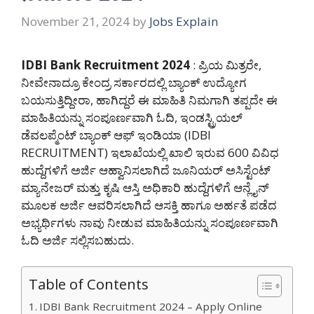
November 21, 2024
by
Jobs Explain
IDBI Bank Recruitment 2024
: ಪ್ರಿಯ ಮಿತ್ರರೇ,
ನೀವೇನಾದ್ರೂ ಕೇಂದ್ರ ಸರ್ಕಾರದಲ್ಲಿ ಬ್ಯಾಂಕ್ ಉದ್ಯೋಗ
ಬಯಸುತ್ತಿದ್ದೀರಾ, ಹಾಗಿದ್ದರೆ ಈ ಮಾಹಿತಿ ನಿಮಗಾಗಿ ತಪ್ಪದೇ ಈ
ಮಾಹಿತಿಯನ್ನು ಸಂಪೂರ್ಣವಾಗಿ ಓದಿ, ಇಂಡಸ್ಟ್ರಿಯಲ್
ಡೆವಲಪ್ಮೆಂಟ್ ಬ್ಯಾಂಕ್ ಆಫ್ ಇಂಡಿಯಾ (IDBI
RECRUITMENT) ಇಲಾಖೆಯಲ್ಲಿ ಖಾಲಿ ಇರುವ 600 ವಿವಿಧ
ಹುದ್ದೆಗಳಿಗೆ ಅರ್ಜಿ ಆಹ್ವಾನಿಸಲಾಗಿದೆ ಜೂನಿಯರ್ ಅಸಿಸ್ಟೆಂಟ್
ಮ್ಯಾನೇಜರ್ ಮತ್ತು ಕೃಷಿ ಆಸ್ತಿ ಅಧಿಕಾರಿ ಹುದ್ದೆಗಳಿಗೆ ಆನ್ಲೈನ್
ಮೂಲಕ ಅರ್ಜಿ ಆವರಿಸಲಾಗಿದೆ ಆಸಕ್ತಿ ಹಾಗೂ ಅರ್ಹತೆ ಪಡೆದ
ಅಭ್ಯರ್ಥಿಗಳು ನಾವು ನೀಡುವ ಮಾಹಿತಿಯನ್ನು ಸಂಪೂರ್ಣವಾಗಿ
ಓದಿ ಅರ್ಜಿ ಸಲ್ಲಿಸಬಹುದು.
Table of Contents
IDBI Bank Recruitment 2024 – Apply Online