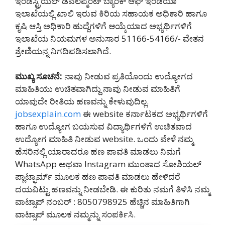
ಇಂಡಸ್ಟ್ರಿಯಲ್ ಡೆವಲಪ್ಮೆಂಟ್ ಬ್ಯಾಂಕ್ ಆಫ್ ಇಂಡಿಯಾ
ಇಲಾಖೆಯಲ್ಲಿ ಖಾಲಿ ಇರುವ ಕಿರಿಯ ಸಹಾಯಕ ಅಧಿಕಾರಿ ಹಾಗೂ
ಕೃಷಿ ಆಸ್ತಿ ಅಧಿಕಾರಿ ಹುದ್ದೆಗಳಿಗೆ ಆಯ್ಕೆಯಾದ ಅಭ್ಯರ್ಥಿಗಳಿಗೆ
ಇಲಾಖೆಯ ನಿಯಮಗಳ ಅನುಸಾರ 51166-54166/- ವೇತನ
ಶ್ರೇಣಿಯನ್ನ ನಿಗದಿಪಡಿಸಲಾಗಿದೆ.
ಮುಖ್ಯ ಸೂಚನೆ:
ನಾವು ನೀಡುವ ಪ್ರತಿಯೊಂದು ಉದ್ಯೋಗದ
ಮಾಹಿತಿಯು ಉಚಿತವಾಗಿದ್ದು ನಾವು ನೀಡುವ ಮಾಹಿತಿಗೆ
ಯಾವುದೇ ರೀತಿಯ ಹಣವನ್ನು ಕೇಳುವುದಿಲ್ಲ.
jobsexplain.com
ಈ website ಕರ್ನಾಟಕದ ಅಭ್ಯರ್ಥಿಗಳಿಗೆ
ಹಾಗೂ ಉದ್ಯೋಗ ಬಯಸುವ ವಿದ್ಯಾರ್ಥಿಗಳಿಗೆ ಉಚಿತವಾದ
ಉದ್ಯೋಗ ಮಾಹಿತಿ ನೀಡುವ website. ಒಂದು ವೇಳೆ ನಮ್ಮ
ಹೆಸರಿನಲ್ಲಿ ಯಾರಾದರೂ ಹಣ ಪಾವತಿ ಮಾಡಲು ನಿಮಗೆ
WhatsApp ಅಥವಾ Instagram ಮುಂತಾದ ಸೋಶಿಯಲ್
ಪ್ಲಾಟ್ಫಾರ್ಮ್ ಮೂಲಕ ಹಣ ಪಾವತಿ ಮಾಡಲು ಹೇಳಿದರೆ
ದಯವಿಟ್ಟು ಹಣವನ್ನು ನೀಡಬೇಡಿ‌. ಈ ಕುರಿತು ನಮಗೆ ತಿಳಿಸಿ ನಮ್ಮ
ವಾಟ್ಸಾಪ್ ನಂಬರ್ : 8050798925 ಹೆಚ್ಚಿನ ಮಾಹಿತಿಗಾಗಿ
ವಾಟ್ಸಾಪ್ ಮೂಲಕ ನಮ್ಮನ್ನು ಸಂಪರ್ಕಿಸಿ.