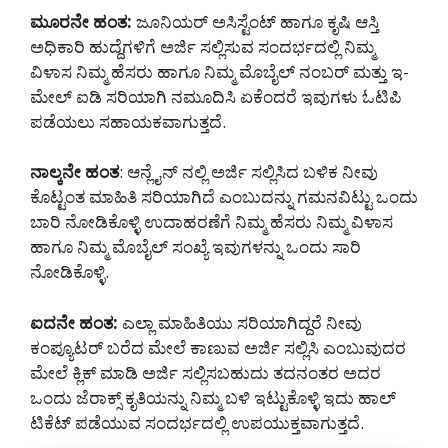
ಮೂರನೇ ಹಂತ:
ಜೂನಿಯರ್ ಅಸಿಸ್ಟೆಂಟ್ ಹಾಗೂ ಕೃಷಿ ಆಸ್ತಿ
ಅಧಿಕಾರಿ ಹುದ್ದೆಗಳಿಗೆ ಅರ್ಜಿ ಸಲ್ಲಿಸುವ ಸಂದರ್ಭದಲ್ಲಿ ನಿಮ್ಮ
ವಿಳಾಸ ನಿಮ್ಮ ಹೆಸರು ಹಾಗೂ ನಿಮ್ಮ ಮೊಬೈಲ್ ನಂಬರ್ ಮತ್ತು ಇ-
ಮೇಲ್ ಐಡಿ ಸರಿಯಾಗಿ ನಮೂದಿಸಿ ಏಕೆಂದರೆ ಇವುಗಳು ಓಟಿಪಿ
ಪಡೆಯಲು ಸಹಾಯಕವಾಗುತ್ತದೆ.
ನಾಲ್ಕನೇ ಹಂತ
: ಆನ್ಲೈನ್ ನಲ್ಲಿ ಅರ್ಜಿ ಸಲ್ಲಿಸಿದ ಬಳಿಕ ನೀವು
ಕೊಟ್ಟಂತ ಮಾಹಿತಿ ಸರಿಯಾಗಿದೆ ಎಂಬುದನ್ನು ಗಮನವಿಟ್ಟು ಒಂದು
ಬಾರಿ ನೋಡಿಕೊಳ್ಳಿ ಉದಾಹರಣೆಗೆ ನಿಮ್ಮ ಹೆಸರು ನಿಮ್ಮ ವಿಳಾಸ
ಹಾಗೂ ನಿಮ್ಮ ಮೊಬೈಲ್ ಸಂಖ್ಯೆ ಇವುಗಳನ್ನು ಒಂದು ಸಾರಿ
ನೋಡಿಕೊಳ್ಳಿ.
ಐದನೇ ಹಂತ:
ಎಲ್ಲಾ ಮಾಹಿತಿಯು ಸರಿಯಾಗಿದ್ದರೆ ನೀವು
ಕಂಪ್ಯೂಟರ್ ಬರೆದ ಮೇಲೆ ಕಾಣುವ ಅರ್ಜಿ ಸಲ್ಲಿಸಿ ಎಂಬುವುದರ
ಮೇಲೆ ಕ್ಲಿಕ್ ಮಾಡಿ ಅರ್ಜಿ ಸಲ್ಲಿಸಬಹುದು ತದನಂತರ ಅದರ
ಒಂದು ಜೆರಾಕ್ಸ್ ಕೃತಿಯನ್ನು ನಿಮ್ಮ ಬಳಿ ಇಟ್ಟುಕೊಳ್ಳಿ ಇದು ಹಾಲ್
ಟಿಕೆಟ್ ಪಡೆಯುವ ಸಂದರ್ಭದಲ್ಲಿ ಉಪಯುಕ್ತವಾಗುತ್ತದೆ.