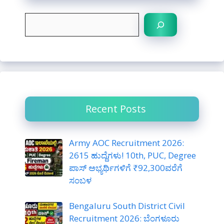
S
e
a
r
c
h
Recent Posts
Army AOC Recruitment 2026:
2615 ಹುದ್ದೆಗಳು! 10th, PUC, Degree
ಪಾಸ್ ಅಭ್ಯರ್ಥಿಗಳಿಗೆ ₹92,300ವರೆಗೆ
ಸಂಬಳ
Bengaluru South District Civil
Recruitment 2026: ಬೆಂಗಳೂರು