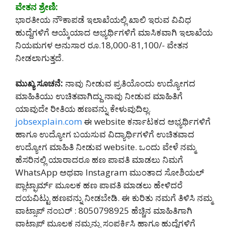
ವೇತನ ಶ್ರೇಣಿ:
ಭಾರತೀಯ ನೌಕಾಪಡೆ ಇಲಾಖೆಯಲ್ಲಿ ಖಾಲಿ ಇರುವ ವಿವಿಧ
ಹುದ್ದೆಗಳಿಗೆ ಆಯ್ಕೆಯಾದ ಅಭ್ಯರ್ಥಿಗಳಿಗೆ ಮಾಸಿಕವಾಗಿ ಇಲಾಖೆಯ
ನಿಯಮಗಳ ಅನುಸಾರ ರೂ.18,000-81,100/- ವೇತನ
ನೀಡಲಾಗುತ್ತದೆ.
ಮುಖ್ಯ ಸೂಚನೆ:
ನಾವು ನೀಡುವ ಪ್ರತಿಯೊಂದು ಉದ್ಯೋಗದ
ಮಾಹಿತಿಯು ಉಚಿತವಾಗಿದ್ದು ನಾವು ನೀಡುವ ಮಾಹಿತಿಗೆ
ಯಾವುದೇ ರೀತಿಯ ಹಣವನ್ನು ಕೇಳುವುದಿಲ್ಲ.
jobsexplain.com
ಈ website ಕರ್ನಾಟಕದ ಅಭ್ಯರ್ಥಿಗಳಿಗೆ
ಹಾಗೂ ಉದ್ಯೋಗ ಬಯಸುವ ವಿದ್ಯಾರ್ಥಿಗಳಿಗೆ ಉಚಿತವಾದ
ಉದ್ಯೋಗ ಮಾಹಿತಿ ನೀಡುವ website. ಒಂದು ವೇಳೆ ನಮ್ಮ
ಹೆಸರಿನಲ್ಲಿ ಯಾರಾದರೂ ಹಣ ಪಾವತಿ ಮಾಡಲು ನಿಮಗೆ
WhatsApp ಅಥವಾ Instagram ಮುಂತಾದ ಸೋಶಿಯಲ್
ಪ್ಲಾಟ್ಫಾರ್ಮ್ ಮೂಲಕ ಹಣ ಪಾವತಿ ಮಾಡಲು ಹೇಳಿದರೆ
ದಯವಿಟ್ಟು ಹಣವನ್ನು ನೀಡಬೇಡಿ‌. ಈ ಕುರಿತು ನಮಗೆ ತಿಳಿಸಿ ನಮ್ಮ
ವಾಟ್ಸಾಪ್ ನಂಬರ್ : 8050798925 ಹೆಚ್ಚಿನ ಮಾಹಿತಿಗಾಗಿ
ವಾಟ್ಸಾಪ್ ಮೂಲಕ ನಮ್ಮನ್ನು ಸಂಪರ್ಕಿಸಿ ಹಾಗೂ ಹುದ್ದೆಗಳಿಗೆ