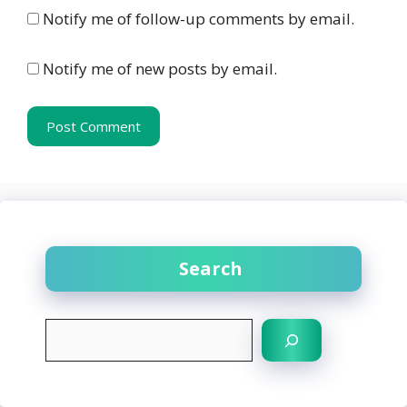
Notify me of follow-up comments by email.
Notify me of new posts by email.
Search
S
e
a
r