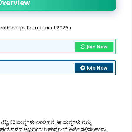
Overview
renticeships Recruitment 2026 )
Join Now
Join Now
್ಟು 02 ಹುದ್ದೆಗಳು ಖಾಲಿ ಇವೆ. ಈ ಹುದ್ದೆಗಳು ನಮ್ಮ
ಹತೆ ಪಡೆದ ಅಭ್ಯರ್ಥಿಗಳು ಹುದ್ದೆಗಳಿಗೆ ಅರ್ಜಿ ಸಲ್ಲಿಸಬಹುದು.