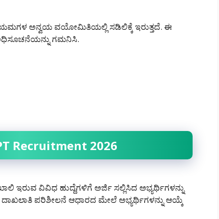
ಯಮಗಳ ಅನ್ವಯ ವಯೋಮಿತಿಯಲ್ಲಿ ಸಡಿಲಿಕ್ಕೆ ಇರುತ್ತದೆ. ಈ
 ಅಧಿಸೂಚನೆಯನ್ನು ಗಮನಿಸಿ.
HPT Recruitment 2026
ಿ ಇರುವ ವಿವಿಧ ಹುದ್ದೆಗಳಿಗೆ ಅರ್ಜಿ ಸಲ್ಲಿಸಿದ ಅಭ್ಯರ್ಥಿಗಳನ್ನು
ಾತಿ ಪರಿಶೀಲನೆ ಆಧಾರದ ಮೇಲೆ ಅಭ್ಯರ್ಥಿಗಳನ್ನು ಆಯ್ಕೆ