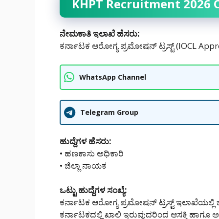
KHPT Recruitment 2026 
ನೇಮಕಾತಿ ಇಲಾಖೆ ಹೆಸರು:
ಕರ್ನಾಟಕ ಆರೋಗ್ಯ ಪ್ರಮೋಷನ್ ಟ್ರಸ್ಟ್ (IOCL App
WhatsApp Channel
Telegram Group
ಹುದ್ದೆಗಳ ಹೆಸರು:
• ಹಣಕಾಸು ಅಧಿಕಾರಿ
• ಜಿಲ್ಲಾ ನಾಯಕ
ಒಟ್ಟು ಹುದ್ದೆಗಳ ಸಂಖ್ಯೆ:
ಕರ್ನಾಟಕ ಆರೋಗ್ಯ ಪ್ರಮೋಷನ್ ಟ್ರಸ್ಟ್ ಇಲಾಖೆಯಲ್ಲಿ ಒಟ
ಕರ್ನಾಟಕದಲ್ಲಿ ‌ಖಾಲಿ ಇರುವುದರಿಂದ ಆಸಕ್ತಿ ಹಾಗೂ ಅರ್