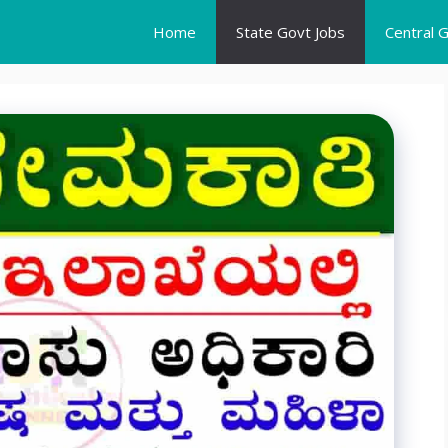
Home
State Govt Jobs
Central 