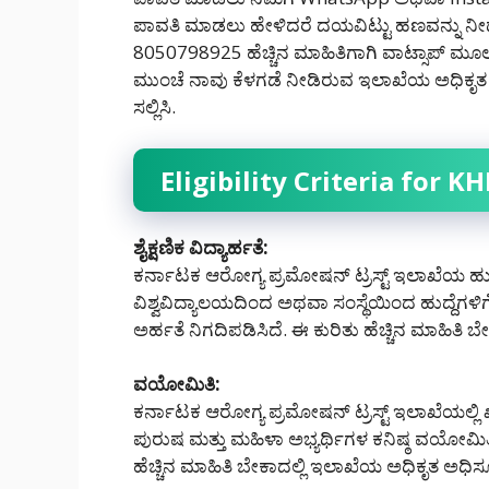
ಪಾವತಿ ಮಾಡಲು ಹೇಳಿದರೆ ದಯವಿಟ್ಟು ಹಣವನ್ನು ನೀಡಬೇ
8050798925 ಹೆಚ್ಚಿನ ಮಾಹಿತಿಗಾಗಿ ವಾಟ್ಸಾಪ್ ಮೂಲಕ ನ
ಮುಂಚೆ ನಾವು ಕೆಳಗಡೆ ನೀಡಿರುವ ಇಲಾಖೆಯ ಅಧಿಕೃತ ಅಧ
ಸಲ್ಲಿಸಿ.
Eligibility Criteria for 
ಶೈಕ್ಷಣಿಕ ವಿದ್ಯಾರ್ಹತೆ:
ಕರ್ನಾಟಕ ಆರೋಗ್ಯ ಪ್ರಮೋಷನ್ ಟ್ರಸ್ಟ್ ಇಲಾಖೆಯ ಹುದ್
ವಿಶ್ವವಿದ್ಯಾಲಯದಿಂದ ಅಥವಾ ಸಂಸ್ಥೆಯಿಂದ ಹುದ್ದೆಗಳಿ
ಅರ್ಹತೆ ನಿಗದಿಪಡಿಸಿದೆ. ಈ ಕುರಿತು ಹೆಚ್ಚಿನ ಮಾಹಿತಿ 
ವಯೋಮಿತಿ:
ಕರ್ನಾಟಕ ಆರೋಗ್ಯ ಪ್ರಮೋಷನ್ ಟ್ರಸ್ಟ್ ಇಲಾಖೆಯಲ್ಲಿ 
ಪುರುಷ ಮತ್ತು ಮಹಿಳಾ ಅಭ್ಯರ್ಥಿಗಳ ಕನಿಷ್ಠ ವಯೋಮಿತಿ
ಹೆಚ್ಚಿನ ಮಾಹಿತಿ ಬೇಕಾದಲ್ಲಿ ಇಲಾಖೆಯ ಅಧಿಕೃತ ಅಧಿ