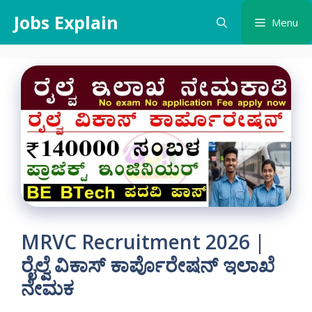
Skip
Jobs Explain
Menu
to
content
MRVC Recruitment 2026 |
ರೈಲ್ವೆ ವಿಕಾಸ್ ಕಾರ್ಪೊರೇಷನ್ ಇಲಾಖೆ
ನೇಮಕ