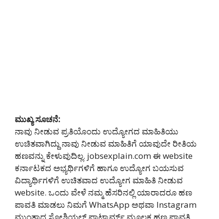
ಮುಖ್ಯ ಸೂಚನೆ:
ನಾವು ನೀಡುವ ಪ್ರತಿಯೊಂದು ಉದ್ಯೋಗದ ಮಾಹಿತಿಯು
ಉಚಿತವಾಗಿದ್ದು ನಾವು ನೀಡುವ ಮಾಹಿತಿಗೆ ಯಾವುದೇ ರೀತಿಯ
ಹಣವನ್ನು ಕೇಳುವುದಿಲ್ಲ. jobsexplain.com ಈ website
ಕರ್ನಾಟಕದ ಅಭ್ಯರ್ಥಿಗಳಿಗೆ ಹಾಗೂ ಉದ್ಯೋಗ ಬಯಸುವ
ವಿದ್ಯಾರ್ಥಿಗಳಿಗೆ ಉಚಿತವಾದ ಉದ್ಯೋಗ ಮಾಹಿತಿ ನೀಡುವ
website. ಒಂದು ವೇಳೆ ನಮ್ಮ ಹೆಸರಿನಲ್ಲಿ ಯಾರಾದರೂ ಹಣ
ಪಾವತಿ ಮಾಡಲು ನಿಮಗೆ WhatsApp ಅಥವಾ Instagram
ಮುಂತಾದ ಸೋಶಿಯಲ್ ಪ್ಲಾಟ್ಫಾರ್ಮ್ ಮೂಲಕ ಹಣ ಪಾವತಿ