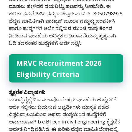
ಮಾಡಲು ಹೇಳಿದರೆ ದಯವಿಟ್ಟು ಹಣವನ್ನು ನೀಡಬೇಡಿ‌. ಈ
ಕುರಿತು ನಮಗೆ ತಿಳಿಸಿ ನಮ್ಮ ವಾಟ್ಸಾಪ್ ನಂಬರ್ : 8050798925
ಹೆಚ್ಚಿನ ಮಾಹಿತಿಗಾಗಿ ವಾಟ್ಸಾಪ್ ಮೂಲಕ ನಮ್ಮನ್ನು ಸಂಪರ್ಕಿಸಿ
ಹಾಗೂ ಹುದ್ದೆಗಳಿಗೆ ಅರ್ಜಿ ಸಲ್ಲಿಸುವ ಮುಂಚೆ ನಾವು ಕೆಳಗಡೆ
ನೀಡಿರುವ ಇಲಾಖೆಯ ಅಧಿಕೃತ ಅಧಿಸೂಚನೆಯನ್ನು ಸ್ಪಷ್ಟವಾಗಿ
ಓದಿ ತದನಂತರ ಹುದ್ದೆಗಳಿಗೆ ಅರ್ಜಿ ಸಲ್ಲಿಸಿ.
MRVC Recruitment 2026
Eligibility Criteria
ಶೈಕ್ಷಣಿಕ ವಿದ್ಯಾರ್ಹತೆ:
ಮುಂಬೈ ರೈಲ್ವೆ ವಿಕಾಸ್ ಕಾರ್ಪೊರೇಷನ್ ಇಲಾಖೆಯ ಹುದ್ದೆಗಳಿಗೆ
ಅರ್ಜಿ ಸಲ್ಲಿಸಲು ಬಯಸುವ ಅಭ್ಯರ್ಥಿಗಳು ಮಾನ್ಯತೆ ಪಡೆದ
ವಿಶ್ವವಿದ್ಯಾಲಯದಿಂದ ಅಥವಾ ಸಂಸ್ಥೆಯಿಂದ ಹುದ್ದೆಗಳಿಗೆ
ಅನುಗುಣವಾಗಿ b e BTech in civil engineering ಶೈಕ್ಷಣಿಕ
ಅರ್ಹತೆ ನಿಗದಿಪಡಿಸಿದೆ. ಈ ಕುರಿತು ಹೆಚ್ಚಿನ ಮಾಹಿತಿ ಬೇಕಾದಲ್ಲಿ