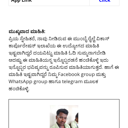
ಮುಖ್ಯವಾದ ಮಾಹಿತಿ:
ಪ್ರಿಯ ಸ್ನೇಹಿತರೆ, ನಾವು ನೀಡಿರುವ ಈ ಮುಂಬೈ ರೈಲ್ವೆ ವಿಕಾಸ್
ಕಾರ್ಪೊರೇಷನ್ ಇಲಾಖೆಯ ಈ ಉದ್ಯೋಗದ ಮಾಹಿತಿ
ಇಷ್ಟವಾಗಿದ್ದರೆ ದಯವಿಟ್ಟು ಮಾಹಿತಿ ಓದಿ ಸುಮ್ಮನಾಗಬೇಡಿ
ಆದಷ್ಟು ಈ ಮಾಹಿತಿಯನ್ನ ಇನ್ನೊಬ್ಬರಡನೆ ಹಂಚಿಕೊಳ್ಳಿ ಇದು
ಇನ್ನೊಬ್ಬರ ಭವಿಷ್ಯವನ್ನು ರೂಪಿಸುವ ಮಾಹಿತಿಯಾಗುತ್ತದೆ. ಹಾಗೆ ಈ
ಮಾಹಿತಿ ಇಷ್ಟವಾಗಿದ್ದರೆ ನಿಮ್ಮ Facebook group ಮತ್ತು
WhatsApp group ಹಾಗೂ telegram ಮೂಲಕ
ಹಂಚಿಕೊಳ್ಳಿ.