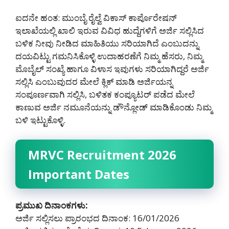
ಐದನೇ ಹಂತ: ಮುಂಬೈ ರೈಲ್ವೆ ವಿಕಾಸ್ ಕಾರ್ಪೊರೇಷನ್
ಇಲಾಖೆಯಲ್ಲಿ ಖಾಲಿ ಇರುವ ವಿವಿಧ ಹುದ್ದೆಗಳಿಗೆ ಅರ್ಜಿ ಸಲ್ಲಿಸಿದ
ಬಳಿಕ ನೀವು ನೀಡಿದ ಮಾಹಿತಿಯು ಸರಿಯಾಗಿದೆ ಎಂಬುದನ್ನು
ದಯವಿಟ್ಟು ಗಮನಿಸಿಕೊಳ್ಳಿ ಉದಾಹರಣೆಗೆ ನಿಮ್ಮ ಹೆಸರು, ನಿಮ್ಮ
ಮೊಬೈಲ್ ಸಂಖ್ಯೆ ಹಾಗೂ ವಿಳಾಸ ಇವುಗಳು ಸರಿಯಾಗಿದ್ದರೆ ಅರ್ಜಿ
ಸಲ್ಲಿಸಿ ಎಂಬುವುದರ ಮೇಲೆ ಕ್ಲಿಕ್ ಮಾಡಿ ಅರ್ಜಿಯನ್ನ
ಸಂಪೂರ್ಣವಾಗಿ ಸಲ್ಲಿಸಿ, ಬಳಿತಕ ಕಂಪ್ಯೂಟರ್ ಪಡೆದ ಮೇಲೆ
ಕಾಣುವ ಅರ್ಜಿ ನಮೂನೆಯನ್ನು ಡೌನ್ಲೋಡ್ ಮಾಡಿಕೊಂಡು ನಿಮ್ಮ
ಬಳಿ ಇಟ್ಟುಕೊಳ್ಳಿ.
MRVC Recruitment 2026
Important Dates
ಪ್ರಮುಖ ದಿನಾಂಕಗಳು:
ಅರ್ಜಿ ಸಲ್ಲಿಸಲು ಪ್ರಾರಂಭದ ದಿನಾಂಕ: 16/01/2026