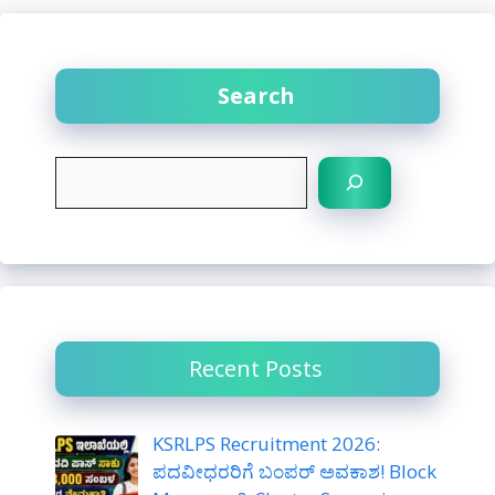
Search
S
e
a
r
c
h
Recent Posts
KSRLPS Recruitment 2026:
ಪದವೀಧರರಿಗೆ ಬಂಪರ್ ಅವಕಾಶ! Block