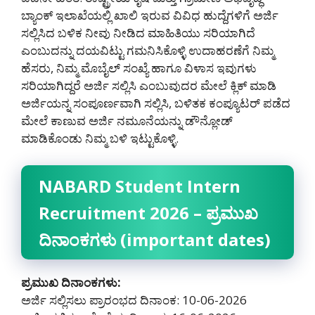
ಬ್ಯಾಂಕ್ ಇಲಾಖೆಯಲ್ಲಿ ಖಾಲಿ ಇರುವ ವಿವಿಧ ಹುದ್ದೆಗಳಿಗೆ ಅರ್ಜಿ
ಸಲ್ಲಿಸಿದ ಬಳಿಕ ನೀವು ನೀಡಿದ ಮಾಹಿತಿಯು ಸರಿಯಾಗಿದೆ
ಎಂಬುದನ್ನು ದಯವಿಟ್ಟು ಗಮನಿಸಿಕೊಳ್ಳಿ ಉದಾಹರಣೆಗೆ ನಿಮ್ಮ
ಹೆಸರು, ನಿಮ್ಮ ಮೊಬೈಲ್ ಸಂಖ್ಯೆ ಹಾಗೂ ವಿಳಾಸ ಇವುಗಳು
ಸರಿಯಾಗಿದ್ದರೆ ಅರ್ಜಿ ಸಲ್ಲಿಸಿ ಎಂಬುವುದರ ಮೇಲೆ ಕ್ಲಿಕ್ ಮಾಡಿ
ಅರ್ಜಿಯನ್ನ ಸಂಪೂರ್ಣವಾಗಿ ಸಲ್ಲಿಸಿ, ಬಳಿತಕ ಕಂಪ್ಯೂಟರ್ ಪಡೆದ
ಮೇಲೆ ಕಾಣುವ ಅರ್ಜಿ ನಮೂನೆಯನ್ನು ಡೌನ್ಲೋಡ್
ಮಾಡಿಕೊಂಡು ನಿಮ್ಮ ಬಳಿ ಇಟ್ಟುಕೊಳ್ಳಿ.
NABARD Student Intern
Recruitment 2026 – ಪ್ರಮುಖ
ದಿನಾಂಕಗಳು (important dates)
ಪ್ರಮುಖ ದಿನಾಂಕಗಳು:
ಅರ್ಜಿ ಸಲ್ಲಿಸಲು ಪ್ರಾರಂಭದ ದಿನಾಂಕ: 10-06-2026