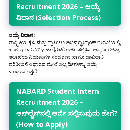
Recruitment 2026 – ಆಯ್ಕೆ
ವಿಧಾನ (Selection Process)
ಆಯ್ಕೆ ವಿಧಾನ:
ರಾಷ್ಟ್ರೀಯ ಕೃಷಿ ಮತ್ತು ಗ್ರಾಮೀಣ ಅಭಿವೃದ್ಧಿ ಬ್ಯಾಂಕ್ ಇಲಾಖೆಯಲ್ಲಿ
ಖಾಲಿ ಇರುವ ವಿವಿಧ ಹುದ್ದೆಗಳಿಗೆ ಅರ್ಜಿ ಸಲ್ಲಿಸಿದ ಅಭ್ಯರ್ಥಿಗಳನ್ನು
ಇಲಾಖೆಯ ನಿಯಮಗಳ ಸಂದರ್ಶನ ಹಾಗೂ ದಾಖಲಾತಿ
ಪರಿಶೀಲನೆ ಆಧಾರದ ಮೇಲೆ ಅಭ್ಯರ್ಥಿಗಳನ್ನು ಆಯ್ಕೆ
ಮಾಡಲಾಗುತ್ತದೆ.
NABARD Student Intern
Recruitment 2026 –
ಆನ್‌ಲೈನ್‌ನಲ್ಲಿ ಅರ್ಜಿ ಸಲ್ಲಿಸುವುದು ಹೇಗೆ?
(How to Apply)