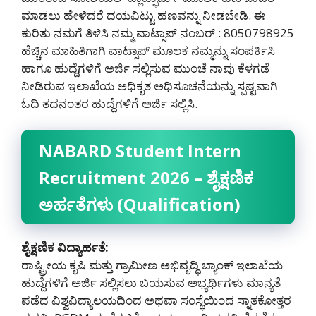
ಮಾಡಲು ಹೇಳಿದರೆ ದಯವಿಟ್ಟು ಹಣವನ್ನು ನೀಡಬೇಡಿ‌. ಈ
ಕುರಿತು ನಮಗೆ ತಿಳಿಸಿ ನಮ್ಮ ವಾಟ್ಸಾಪ್ ನಂಬರ್ : 8050798925
ಹೆಚ್ಚಿನ ಮಾಹಿತಿಗಾಗಿ ವಾಟ್ಸಾಪ್ ಮೂಲಕ ನಮ್ಮನ್ನು ಸಂಪರ್ಕಿಸಿ
ಹಾಗೂ ಹುದ್ದೆಗಳಿಗೆ ಅರ್ಜಿ ಸಲ್ಲಿಸುವ ಮುಂಚೆ ನಾವು ಕೆಳಗಡೆ
ನೀಡಿರುವ ಇಲಾಖೆಯ ಅಧಿಕೃತ ಅಧಿಸೂಚನೆಯನ್ನು ಸ್ಪಷ್ಟವಾಗಿ
ಓದಿ ತದನಂತರ ಹುದ್ದೆಗಳಿಗೆ ಅರ್ಜಿ ಸಲ್ಲಿಸಿ.
NABARD Student Intern
Recruitment 2026 – ಶೈಕ್ಷಣಿಕ
ಅರ್ಹತೆಗಳು (Qualification)
ಶೈಕ್ಷಣಿಕ ವಿದ್ಯಾರ್ಹತೆ:
ರಾಷ್ಟ್ರೀಯ ಕೃಷಿ ಮತ್ತು ಗ್ರಾಮೀಣ ಅಭಿವೃದ್ಧಿ ಬ್ಯಾಂಕ್ ಇಲಾಖೆಯ
ಹುದ್ದೆಗಳಿಗೆ ಅರ್ಜಿ ಸಲ್ಲಿಸಲು ಬಯಸುವ ಅಭ್ಯರ್ಥಿಗಳು ಮಾನ್ಯತೆ
ಪಡೆದ ವಿಶ್ವವಿದ್ಯಾಲಯದಿಂದ ಅಥವಾ ಸಂಸ್ಥೆಯಿಂದ ಸ್ನಾತಕೋತ್ತರ