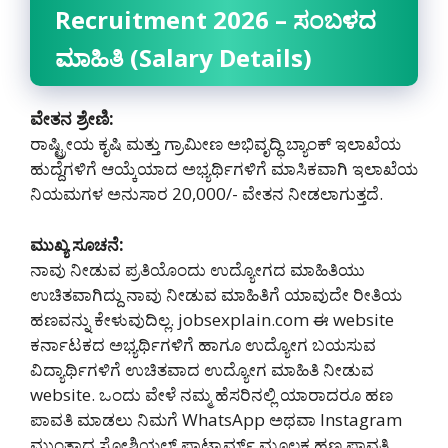
Recruitment 2026 – ಸಂಬಳದ
ಮಾಹಿತಿ (Salary Details)
ವೇತನ ಶ್ರೇಣಿ:
ರಾಷ್ಟ್ರೀಯ ಕೃಷಿ ಮತ್ತು ಗ್ರಾಮೀಣ ಅಭಿವೃದ್ಧಿ ಬ್ಯಾಂಕ್ ಇಲಾಖೆಯ
ಹುದ್ದೆಗಳಿಗೆ ಆಯ್ಕೆಯಾದ ಅಭ್ಯರ್ಥಿಗಳಿಗೆ ಮಾಸಿಕವಾಗಿ ಇಲಾಖೆಯ
ನಿಯಮಗಳ ಅನುಸಾರ 20,000/- ವೇತನ ನೀಡಲಾಗುತ್ತದೆ.
ಮುಖ್ಯ ಸೂಚನೆ:
ನಾವು ನೀಡುವ ಪ್ರತಿಯೊಂದು ಉದ್ಯೋಗದ ಮಾಹಿತಿಯು
ಉಚಿತವಾಗಿದ್ದು ನಾವು ನೀಡುವ ಮಾಹಿತಿಗೆ ಯಾವುದೇ ರೀತಿಯ
ಹಣವನ್ನು ಕೇಳುವುದಿಲ್ಲ. jobsexplain.com ಈ website
ಕರ್ನಾಟಕದ ಅಭ್ಯರ್ಥಿಗಳಿಗೆ ಹಾಗೂ ಉದ್ಯೋಗ ಬಯಸುವ
ವಿದ್ಯಾರ್ಥಿಗಳಿಗೆ ಉಚಿತವಾದ ಉದ್ಯೋಗ ಮಾಹಿತಿ ನೀಡುವ
website. ಒಂದು ವೇಳೆ ನಮ್ಮ ಹೆಸರಿನಲ್ಲಿ ಯಾರಾದರೂ ಹಣ
ಪಾವತಿ ಮಾಡಲು ನಿಮಗೆ WhatsApp ಅಥವಾ Instagram
ಮುಂತಾದ ಸೋಶಿಯಲ್ ಪ್ಲಾಟ್ಫಾರ್ಮ್ ಮೂಲಕ ಹಣ ಪಾವತಿ