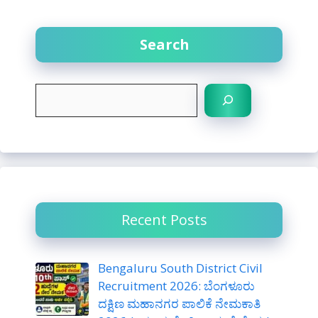
Search
S
e
a
r
c
h
Recent Posts
Bengaluru South District Civil
Recruitment 2026: ಬೆಂಗಳೂರು
ದಕ್ಷಿಣ ಮಹಾನಗರ ಪಾಲಿಕೆ ನೇಮಕಾತಿ