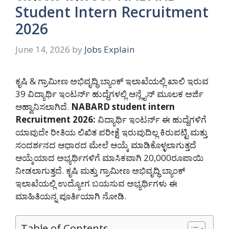
Student Intern Recruitment
2026
June 14, 2026
by
Jobs Explain
ಕೃಷಿ & ಗ್ರಾಮೀಣ ಅಭಿವೃದ್ಧಿ ಬ್ಯಾಂಕ್ ಇಲಾಖೆಯಲ್ಲಿ ಖಾಲಿ ಇರುವ
39 ವಿದ್ಯಾರ್ಥಿ ಇಂಟರ್ನ್ ಹುದ್ದೆಗಳಲ್ಲಿ ಆನ್ಲೈನ್ ಮೂಲಕ ಅರ್ಜಿ
ಆಹ್ವಾನಿಸಲಾಗಿದೆ.
NABARD student intern
Recruitment 2026:
ವಿದ್ಯಾರ್ಥಿ ಇಂಟರ್ನ್ ಈ ಹುದ್ದೆಗಳಿಗೆ
ಯಾವುದೇ ರೀತಿಯ ಲಿಖಿತ ಪರೀಕ್ಷೆ ಇರುವುದಿಲ್ಲ ಕಿರುಪಟ್ಟಿ ಮತ್ತು
ಸಂದರ್ಶನದ ಆಧಾರದ ಮೇಲೆ ಆಯ್ಕೆ ಮಾಡಿಕೊಳ್ಳಲಾಗುತ್ತದೆ
ಆಯ್ಕೆಯಾದ ಅಭ್ಯರ್ಥಿಗಳಿಗೆ ಮಾಸಿಕವಾಗಿ 20,000ರೂಪಾಯಿ
ನೀಡಲಾಗುತ್ತದೆ. ಕೃಷಿ ಮತ್ತು ಗ್ರಾಮೀಣ ಅಭಿವೃದ್ಧಿ ಬ್ಯಾಂಕ್
ಇಲಾಖೆಯಲ್ಲಿ ಉದ್ಯೋಗ ಬಯಸುವ ಅಭ್ಯರ್ಥಿಗಳು ಈ
ಮಾಹಿತಿಯನ್ನ ಪೂರ್ತಿಯಾಗಿ ನೋಡಿ.
Table of Contents