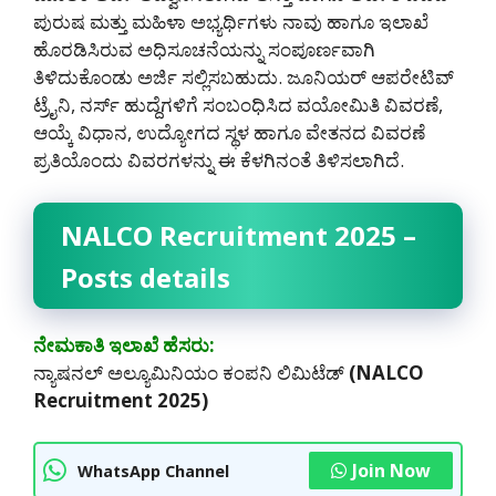
ಪುರುಷ ಮತ್ತು ಮಹಿಳಾ ಅಭ್ಯರ್ಥಿಗಳು ನಾವು ಹಾಗೂ ಇಲಾಖೆ
ಹೊರಡಿಸಿರುವ ಅಧಿಸೂಚನೆಯನ್ನು ಸಂಪೂರ್ಣವಾಗಿ
ತಿಳಿದುಕೊಂಡು ಅರ್ಜಿ ಸಲ್ಲಿಸಬಹುದು. ಜೂನಿಯರ್ ಆಪರೇಟಿವ್
ಟ್ರೈನಿ, ನರ್ಸ್ ಹುದ್ದೆಗಳಿಗೆ ಸಂಬಂಧಿಸಿದ ವಯೋಮಿತಿ ವಿವರಣೆ,
ಆಯ್ಕೆ ವಿಧಾನ, ಉದ್ಯೋಗದ ಸ್ಥಳ ಹಾಗೂ ವೇತನದ ವಿವರಣೆ
ಪ್ರತಿಯೊಂದು ವಿವರಗಳನ್ನು ಈ ಕೆಳಗಿನಂತೆ ತಿಳಿಸಲಾಗಿದೆ.
NALCO Recruitment 2025 –
Posts details
ನೇಮಕಾತಿ ಇಲಾಖೆ ಹೆಸರು:
ನ್ಯಾಷನಲ್ ಅಲ್ಯೂಮಿನಿಯಂ ಕಂಪನಿ ಲಿಮಿಟೆಡ್
(NALCO
Recruitment 2025)
Join Now
WhatsApp Channel