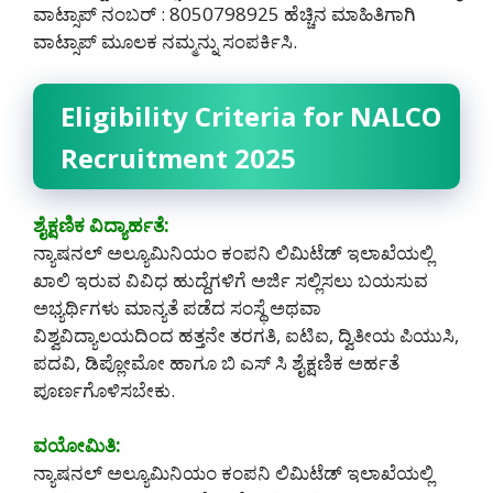
ವಾಟ್ಸಾಪ್ ನಂಬರ್ : 8050798925 ಹೆಚ್ಚಿನ ಮಾಹಿತಿಗಾಗಿ
ವಾಟ್ಸಾಪ್ ಮೂಲಕ ನಮ್ಮನ್ನು ಸಂಪರ್ಕಿಸಿ.
Eligibility Criteria for NALCO
Recruitment 2025
ಶೈಕ್ಷಣಿಕ ವಿದ್ಯಾರ್ಹತೆ:
ನ್ಯಾಷನಲ್ ಅಲ್ಯೂಮಿನಿಯಂ ಕಂಪನಿ ಲಿಮಿಟೆಡ್ ಇಲಾಖೆಯಲ್ಲಿ
ಖಾಲಿ ಇರುವ ವಿವಿಧ ಹುದ್ದೆಗಳಿಗೆ ಅರ್ಜಿ ಸಲ್ಲಿಸಲು ಬಯಸುವ
ಅಭ್ಯರ್ಥಿಗಳು ಮಾನ್ಯತೆ ಪಡೆದ ಸಂಸ್ಥೆ ಅಥವಾ
ವಿಶ್ವವಿದ್ಯಾಲಯದಿಂದ ಹತ್ತನೇ ತರಗತಿ, ಐಟಿಐ, ದ್ವಿತೀಯ ಪಿಯುಸಿ,
ಪದವಿ, ಡಿಪ್ಲೋಮೋ ಹಾಗೂ ಬಿ ಎಸ್ ಸಿ ಶೈಕ್ಷಣಿಕ ಅರ್ಹತೆ
ಪೂರ್ಣಗೊಳಿಸಬೇಕು.
ವಯೋಮಿತಿ:
ನ್ಯಾಷನಲ್ ಅಲ್ಯೂಮಿನಿಯಂ ಕಂಪನಿ ಲಿಮಿಟೆಡ್ ಇಲಾಖೆಯಲ್ಲಿ