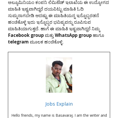
ಅಲ್ಯೂಮಿನಿಯಂ ಕಂಪನಿ ಲಿಮಿಟೆಡ್ ಇಲಾಖೆಯ ಈ ಉದ್ಯೋಗದ
ಮಾಹಿತಿ ಇಷ್ಟವಾಗಿದ್ದರೆ ದಯವಿಟ್ಟು ಮಾಹಿತಿ ಓದಿ
ಸುಮ್ಮನಾಗಬೇಡಿ ಆದಷ್ಟು ಈ ಮಾಹಿತಿಯನ್ನ ಇನ್ನೊಬ್ಬರಡನೆ
ಹಂಚಿಕೊಳ್ಳಿ ಇದು ಇನ್ನೊಬ್ಬರ ಭವಿಷ್ಯವನ್ನು ರೂಪಿಸುವ
ಮಾಹಿತಿಯಾಗುತ್ತದೆ. ಹಾಗೆ ಈ ಮಾಹಿತಿ ಇಷ್ಟವಾಗಿದ್ದರೆ ನಿಮ್ಮ
Facebook group
ಮತ್ತು
WhatsApp group
ಹಾಗೂ
telegram
ಮೂಲಕ ಹಂಚಿಕೊಳ್ಳಿ.
Jobs Explain
Hello friends, my name is Basavaraj. I am the writer and