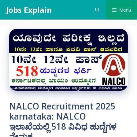
Skip
Jobs Explain
Menu
to
content
NALCO Recruitment 2025
karnataka: NALCO
ಇಲಾಖೆಯಲ್ಲಿ 518 ವಿವಿಧ ಹುದ್ದೆಗಳ
ನೇಮಕ