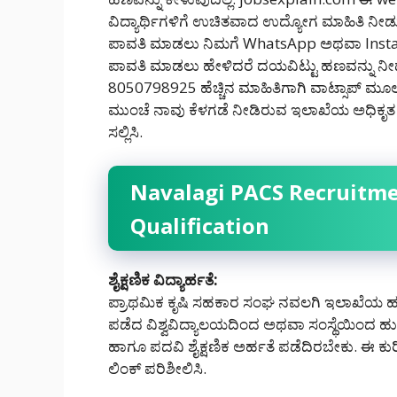
ವಿದ್ಯಾರ್ಥಿಗಳಿಗೆ ಉಚಿತವಾದ ಉದ್ಯೋಗ ಮಾಹಿತಿ ನೀ
ಪಾವತಿ ಮಾಡಲು ನಿಮಗೆ WhatsApp ಅಥವಾ Inst
ಪಾವತಿ ಮಾಡಲು ಹೇಳಿದರೆ ದಯವಿಟ್ಟು ಹಣವನ್ನು ನೀಡಬೇ
8050798925 ಹೆಚ್ಚಿನ ಮಾಹಿತಿಗಾಗಿ ವಾಟ್ಸಾಪ್ ಮೂಲಕ ನ
ಮುಂಚೆ ನಾವು ಕೆಳಗಡೆ ನೀಡಿರುವ ಇಲಾಖೆಯ ಅಧಿಕೃತ ಅಧ
ಸಲ್ಲಿಸಿ.
Navalagi PACS Recruitmen
Qualification
ಶೈಕ್ಷಣಿಕ ವಿದ್ಯಾರ್ಹತೆ:
ಪ್ರಾಥಮಿಕ ಕೃಷಿ ಸಹಕಾರ ಸಂಘ ನವಲಗಿ ಇಲಾಖೆಯ ಹುದ್ದ
ಪಡೆದ ವಿಶ್ವವಿದ್ಯಾಲಯದಿಂದ ಅಥವಾ ಸಂಸ್ಥೆಯಿಂದ ಹುದ
ಹಾಗೂ ಪದವಿ ಶೈಕ್ಷಣಿಕ ಅರ್ಹತೆ ಪಡೆದಿರಬೇಕು. ಈ ಕುರಿ
ಲಿಂಕ್ ಪರಿಶೀಲಿಸಿ.