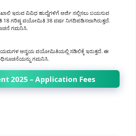
ಾಲಿ ಇರುವ ವಿವಿಧ ಹುದ್ದೆಗಳಿಗೆ ಅರ್ಜಿ ಸಲ್ಲಿಸಲು ಬಯಸುವ
 18 ಗರಿಷ್ಠ ವಯೋಮಿತಿ 38 ವರ್ಷ ನಿಗದಿಪಡಿಸಲಾಗಿರುತ್ತದೆ.
ಸೂಚನೆ ಗಮನಿಸಿ.
ಮಗಳ ಅನ್ವಯ ವಯೋಮಿತಿಯಲ್ಲಿ ಸಡಿಲಿಕ್ಕೆ ಇರುತ್ತದೆ. ಈ
 ಅಧಿಸೂಚನೆಯನ್ನು ಗಮನಿಸಿ.
nt 2025 – Application Fees