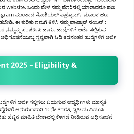
ಡುವ website. ಒಂದು ವೇಳೆ ನಮ್ಮ ಹೆಸರಿನಲ್ಲಿ ಯಾರಾದರೂ ಹಣ
agram ಮುಂತಾದ ಸೋಶಿಯಲ್ ಪ್ಲಾಟ್ಫಾರ್ಮ್ ಮೂಲಕ ಹಣ
ಡಿ‌. ಈ ಕುರಿತು ನಮಗೆ ತಿಳಿಸಿ ನಮ್ಮ ವಾಟ್ಸಾಪ್ ನಂಬರ್ :
ಮ್ಮನ್ನು ಸಂಪರ್ಕಿಸಿ ಹಾಗೂ ಹುದ್ದೆಗಳಿಗೆ ಅರ್ಜಿ ಸಲ್ಲಿಸುವ
ಿಸೂಚನೆಯನ್ನು ಸ್ಪಷ್ಟವಾಗಿ ಓದಿ ತದನಂತರ ಹುದ್ದೆಗಳಿಗೆ ಅರ್ಜಿ
t 2025 – Eligibility &
ೆಗಳಿಗೆ ಅರ್ಜಿ ಸಲ್ಲಿಸಲು ಬಯಸುವ ಅಭ್ಯರ್ಥಿಗಳು ಮಾನ್ಯತೆ
್ದೆಗಳಿಗೆ ಅನುಗುಣವಾಗಿ 10ನೇ ತರಗತಿ, ದ್ವಿತೀಯ ಪಿಯುಸಿ
ತು ಹೆಚ್ಚಿನ ಮಾಹಿತಿ ಬೇಕಾದಲ್ಲಿ ಕೆಳಗಡೆ ನೀಡಿರುವ ಅಧಿಸೂಚನೆ