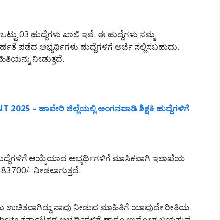
್ಟು 03 ಹುದ್ದೆಗಳು ಖಾಲಿ ಇವೆ. ಈ ಹುದ್ದೆಗಳು ನಮ್ಮ
ಹತೆ ಪಡೆದ ಅಭ್ಯರ್ಥಿಗಳು ಹುದ್ದೆಗಳಿಗೆ ಅರ್ಜಿ ಸಲ್ಲಿಸಬಹುದು.
ಿತಿಯನ್ನು ನೀಡುತ್ತದೆ.
– ಹಾವೇರಿ ಜಿಲ್ಲೆಯಲ್ಲಿ ಅಂಗನವಾಡಿ ಶಿಕ್ಷಕಿ ಹುದ್ದೆಗಳಿಗೆ
್ದೆಗಳಿಗೆ ಆಯ್ಕೆಯಾದ ಅಭ್ಯರ್ಥಿಗಳಿಗೆ ಮಾಸಿಕವಾಗಿ ಇಲಾಖೆಯ
3700/- ನೀಡಲಾಗುತ್ತದೆ.
 ಉಚಿತವಾಗಿದ್ದು ನಾವು ನೀಡುವ ಮಾಹಿತಿಗೆ ಯಾವುದೇ ರೀತಿಯ
website ಕರ್ನಾಟಕದ ಅಭ್ಯರ್ಥಿಗಳಿಗೆ ಹಾಗೂ ಉದ್ಯೋಗ ಬಯಸುವ