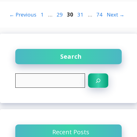
Page
Page
Page
Page
Page
←
Previous
1
…
29
30
31
…
74
Next
→
Search
S
e
a
r
c
h
Recent Posts