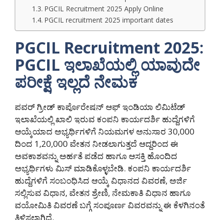
PGCIL Recruitment 2025 Apply Online
PGCIL recruitment 2025 important dates
PGCIL Recruitment 2025:
PGCIL ಇಲಾಖೆಯಲ್ಲಿ ಯಾವುದೇ
ಪರೀಕ್ಷೆ ಇಲ್ಲದೆ ನೇಮಕ
ಪವರ್ ಗ್ರೀಡ್ ಕಾರ್ಪೊರೇಷನ್ ಆಫ್ ಇಂಡಿಯಾ ಲಿಮಿಟೆಡ್
ಇಲಾಖೆಯಲ್ಲಿ ಖಾಲಿ ಇರುವ ಕಂಪನಿ ಕಾರ್ಯದರ್ಶಿ ಹುದ್ದೆಗಳಿಗೆ
ಆಯ್ಕೆಯಾದ ಅಭ್ಯರ್ಥಿಗಳಿಗೆ ನಿಯಮಗಳ ಅನುಸಾರ 30,000
ದಿಂದ 1,20,000 ವೇತನ ನೀಡಲಾಗುತ್ತದೆ ಆದ್ದರಿಂದ ಈ
ಅವಕಾಶವನ್ನು ಅರ್ಹತೆ ಪಡೆದ ಹಾಗೂ ಆಸಕ್ತಿ ಹೊಂದಿದ
ಅಭ್ಯರ್ಥಿಗಳು ಮಿಸ್ ಮಾಡಿಕೊಳ್ಳಬೇಡಿ. ಕಂಪನಿ ಕಾರ್ಯದರ್ಶಿ
ಹುದ್ದೆಗಳಿಗೆ ಸಂಬಂಧಿಸಿದ ಆಯ್ಕೆ ವಿಧಾನದ ವಿವರಣೆ, ಅರ್ಜಿ
ಸಲ್ಲಿಸುವ ವಿಧಾನ, ವೇತನ ಶ್ರೇಣಿ, ನೇಮಕಾತಿ ವಿಧಾನ ಹಾಗೂ
ವಯೋಮಿತಿ ವಿವರಣೆ ಬಗ್ಗೆ ಸಂಪೂರ್ಣ ವಿವರವನ್ನು ಈ ಕೆಳಗಿನಂತೆ
ತಿಳಿಸಲಾಗಿದೆ.