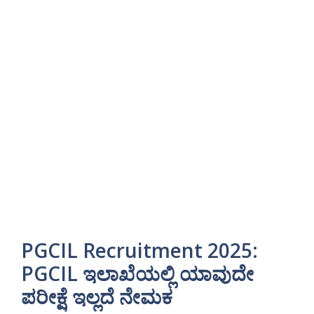
PGCIL Recruitment 2025:
PGCIL ಇಲಾಖೆಯಲ್ಲಿ ಯಾವುದೇ
ಪರೀಕ್ಷೆ ಇಲ್ಲದೆ ನೇಮಕ