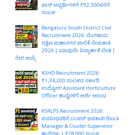
ಪಾಸ್ ಅಭ್ಯರ್ಥಿಗಳಿಗೆ ₹92,300ವರೆಗೆ
ಸಂಬಳ
Bengaluru South District Civil
Recruitment 2026: ಬೆಂಗಳೂರು
ದಕ್ಷಿಣ ಮಹಾನಗರ ಪಾಲಿಕೆ ನೇಮಕಾತಿ
2026 | ಯಾವುದೇ ವಿದ್ಯಾರ್ಹತೆ ಬೇಡ |
ನೇರ ಆಯ್ಕೆ
KSHD Recruitment 2026:
₹1,34,200 ಸಂಬಳದ ಸರ್ಕಾರಿ
ಉದ್ಯೋಗ! Assistant Horticulture
Officer ಹುದ್ದೆಗಳಿಗೆ ಅರ್ಜಿ ಆರಂಭ
KSRLPS Recruitment 2026:
ಪದವೀಧರರಿಗೆ ಬಂಪರ್ ಅವಕಾಶ! Block
Manager & Cluster Supervisor
ಹುದ್ದೆಗಳು | ₹28,000 ಸಂಬಳ