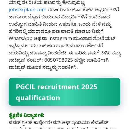
ಯಾವುದೇ ರೀತಿಯ ಹಣವನ್ನು ಕೇಳುವುದಿಲ್ಲ.
jobsexplain.com
ಈ website ಕರ್ನಾಟಕದ ಅಭ್ಯರ್ಥಿಗಳಿಗೆ
ಹಾಗೂ ಉದ್ಯೋಗ ಬಯಸುವ ವಿದ್ಯಾರ್ಥಿಗಳಿಗೆ ಉಚಿತವಾದ
ಉದ್ಯೋಗ ಮಾಹಿತಿ ನೀಡುವ website. ಒಂದು ವೇಳೆ ನಮ್ಮ
ಹೆಸರಿನಲ್ಲಿ ಯಾರಾದರೂ ಹಣ ಪಾವತಿ ಮಾಡಲು ನಿಮಗೆ
WhatsApp ಅಥವಾ Instagram ಮುಂತಾದ ಸೋಶಿಯಲ್
ಪ್ಲಾಟ್ಫಾರ್ಮ್ ಮೂಲಕ ಹಣ ಪಾವತಿ ಮಾಡಲು ಹೇಳಿದರೆ
ದಯವಿಟ್ಟು ಹಣವನ್ನು ನೀಡಬೇಡಿ‌. ಈ ಕುರಿತು ನಮಗೆ ತಿಳಿಸಿ ನಮ್ಮ
ವಾಟ್ಸಾಪ್ ನಂಬರ್ : 8050798925 ಹೆಚ್ಚಿನ ಮಾಹಿತಿಗಾಗಿ
ವಾಟ್ಸಾಪ್ ಮೂಲಕ ನಮ್ಮನ್ನು ಸಂಪರ್ಕಿಸಿ.
PGCIL recruitment 2025
qualification
ಶೈಕ್ಷಣಿಕ ವಿದ್ಯಾರ್ಹತೆ:
ಪವರ್ ಗ್ರೀಡ್ ಕಾರ್ಪೊರೇಷನ್ ಆಫ್ ಇಂಡಿಯಾ ಲಿಮಿಟೆಡ್