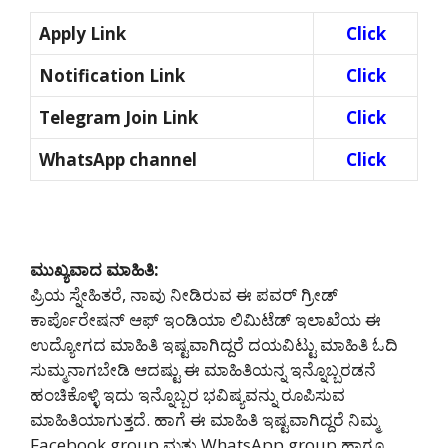
Apply Link
Click
Notification Link
Click
Telegram Join Link
Click
WhatsApp channel
Click
ಮುಖ್ಯವಾದ ಮಾಹಿತಿ:
ಪ್ರಿಯ ಸ್ನೇಹಿತರೆ, ನಾವು ನೀಡಿರುವ ಈ ಪವರ್ ಗ್ರೀಡ್
ಕಾರ್ಪೊರೇಷನ್ ಆಫ್ ಇಂಡಿಯಾ ಲಿಮಿಟೆಡ್ ಇಲಾಖೆಯ ಈ
ಉದ್ಯೋಗದ ಮಾಹಿತಿ ಇಷ್ಟವಾಗಿದ್ದರೆ ದಯವಿಟ್ಟು ಮಾಹಿತಿ ಓದಿ
ಸುಮ್ಮನಾಗಬೇಡಿ ಆದಷ್ಟು ಈ ಮಾಹಿತಿಯನ್ನ ಇನ್ನೊಬ್ಬರಡನೆ
ಹಂಚಿಕೊಳ್ಳಿ ಇದು ಇನ್ನೊಬ್ಬರ ಭವಿಷ್ಯವನ್ನು ರೂಪಿಸುವ
ಮಾಹಿತಿಯಾಗುತ್ತದೆ. ಹಾಗೆ ಈ ಮಾಹಿತಿ ಇಷ್ಟವಾಗಿದ್ದರೆ ನಿಮ್ಮ
Facebook group ಮತ್ತು WhatsApp group ಹಾಗೂ