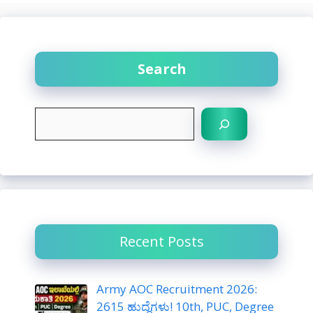
Search
S
e
a
r
c
h
Recent Posts
Army AOC Recruitment 2026:
2615 ಹುದ್ದೆಗಳು! 10th, PUC, Degree