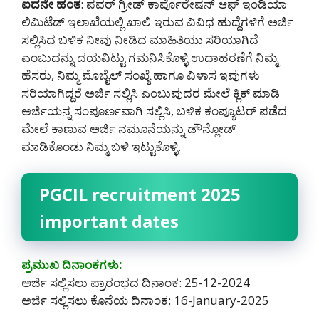
ಐದನೇ ಹಂತ
: ಪವರ್ ಗ್ರೀಡ್ ಕಾರ್ಪೊರೇಷನ್ ಆಫ್ ಇಂಡಿಯಾ
ಲಿಮಿಟೆಡ್ ಇಲಾಖೆಯಲ್ಲಿ ಖಾಲಿ ಇರುವ ವಿವಿಧ ಹುದ್ದೆಗಳಿಗೆ ಅರ್ಜಿ
ಸಲ್ಲಿಸಿದ ಬಳಿಕ ನೀವು ನೀಡಿದ ಮಾಹಿತಿಯು ಸರಿಯಾಗಿದೆ
ಎಂಬುದನ್ನು ದಯವಿಟ್ಟು ಗಮನಿಸಿಕೊಳ್ಳಿ ಉದಾಹರಣೆಗೆ ನಿಮ್ಮ
ಹೆಸರು, ನಿಮ್ಮ ಮೊಬೈಲ್ ಸಂಖ್ಯೆ ಹಾಗೂ ವಿಳಾಸ ಇವುಗಳು
ಸರಿಯಾಗಿದ್ದರೆ ಅರ್ಜಿ ಸಲ್ಲಿಸಿ ಎಂಬುವುದರ ಮೇಲೆ ಕ್ಲಿಕ್ ಮಾಡಿ
ಅರ್ಜಿಯನ್ನ ಸಂಪೂರ್ಣವಾಗಿ ಸಲ್ಲಿಸಿ, ಬಳಿಕ ಕಂಪ್ಯೂಟರ್ ಪಡೆದ
ಮೇಲೆ ಕಾಣುವ ಅರ್ಜಿ ನಮೂನೆಯನ್ನು ಡೌನ್ಲೋಡ್
ಮಾಡಿಕೊಂಡು ನಿಮ್ಮ ಬಳಿ ಇಟ್ಟುಕೊಳ್ಳಿ.
PGCIL recruitment 2025
important dates
ಪ್ರಮುಖ ದಿನಾಂಕಗಳು:
ಅರ್ಜಿ ಸಲ್ಲಿಸಲು ಪ್ರಾರಂಭದ ದಿನಾಂಕ: 25-12-2024
ಅರ್ಜಿ ಸಲ್ಲಿಸಲು ಕೊನೆಯ ದಿನಾಂಕ: 16-January-2025