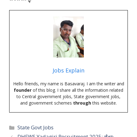
Jobs Explain
Hello friends, my name is Basavaraj. I am the writer and
founder
of this blog. I share all the information related
to Central government jobs, State government jobs,
and government schemes
through
this website.
Categories
State Govt Jobs
DHFWS Yadagiri Recruitment 2025: ಜಿಲ್ಲಾ