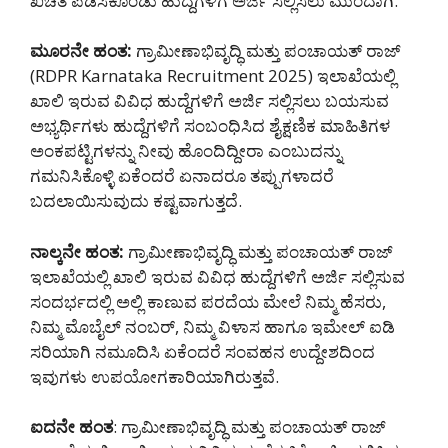
ಖಚಿತ ಪಡಿಸಿಕೊಂಡು ಹುದ್ದೆಗಳಿಗೆ ಅರ್ಜಿ ಸಲ್ಲಿಸಲು ಮುಂದಾಗಿ.
ಮೂರನೇ ಹಂತ:
ಗ್ರಾಮೀಣಾಭಿವೃದ್ಧಿ ಮತ್ತು ಪಂಚಾಯತ್ ರಾಜ್
(RDPR Karnataka Recruitment 2025) ಇಲಾಖೆಯಲ್ಲಿ
ಖಾಲಿ ಇರುವ ವಿವಿಧ ಹುದ್ದೆಗಳಿಗೆ ಅರ್ಜಿ ಸಲ್ಲಿಸಲು ಬಯಸುವ
ಅಭ್ಯರ್ಥಿಗಳು ಹುದ್ದೆಗಳಿಗೆ ಸಂಬಂಧಿಸಿದ ಶೈಕ್ಷಣಿಕ ಮಾಹಿತಿಗಳ
ಅಂಕಪಟ್ಟಿಗಳನ್ನು ನೀವು ಹೊಂದಿದ್ದೀರಾ ಎಂಬುದನ್ನು
ಗಮನಿಸಿಕೊಳ್ಳಿ ಏಕೆಂದರೆ ಏನಾದರೂ ತಪ್ಪುಗಳಾದರೆ
ಬದಲಾಯಿಸುವುದು ಕಷ್ಟವಾಗುತ್ತದೆ.
ನಾಲ್ಕನೇ ಹಂತ:
ಗ್ರಾಮೀಣಾಭಿವೃದ್ಧಿ ಮತ್ತು ಪಂಚಾಯತ್ ರಾಜ್
ಇಲಾಖೆಯಲ್ಲಿ ಖಾಲಿ ಇರುವ ವಿವಿಧ ಹುದ್ದೆಗಳಿಗೆ ಅರ್ಜಿ ಸಲ್ಲಿಸುವ
ಸಂದರ್ಭದಲ್ಲಿ ಅಲ್ಲಿ ಕಾಣುವ ಪರದೆಯ ಮೇಲೆ ನಿಮ್ಮ ಹೆಸರು,
ನಿಮ್ಮ ಮೊಬೈಲ್ ನಂಬರ್, ನಿಮ್ಮ ವಿಳಾಸ ಹಾಗೂ ಇಮೇಲ್ ಐಡಿ
ಸರಿಯಾಗಿ ನಮೂದಿಸಿ ಏಕೆಂದರೆ ಸಂವಹನ ಉದ್ದೇಶದಿಂದ
ಇವುಗಳು ಉಪಯೋಗಕಾರಿಯಾಗಿರುತ್ತವೆ.
ಐದನೇ ಹಂತ
: ಗ್ರಾಮೀಣಾಭಿವೃದ್ಧಿ ಮತ್ತು ಪಂಚಾಯತ್ ರಾಜ್