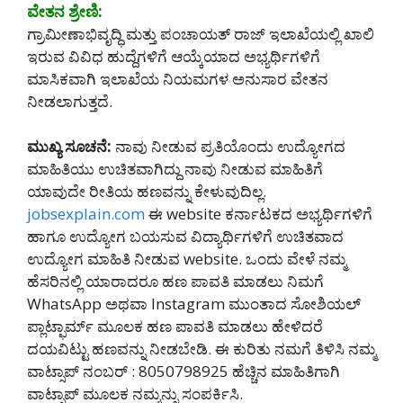
ವೇತನ ಶ್ರೇಣಿ:
ಗ್ರಾಮೀಣಾಭಿವೃದ್ಧಿ ಮತ್ತು ಪಂಚಾಯತ್ ರಾಜ್ ಇಲಾಖೆಯಲ್ಲಿ ಖಾಲಿ
ಇರುವ ವಿವಿಧ ಹುದ್ದೆಗಳಿಗೆ ಆಯ್ಕೆಯಾದ ಅಭ್ಯರ್ಥಿಗಳಿಗೆ
ಮಾಸಿಕವಾಗಿ ಇಲಾಖೆಯ ನಿಯಮಗಳ ಅನುಸಾರ ವೇತನ
ನೀಡಲಾಗುತ್ತದೆ.
ಮುಖ್ಯ ಸೂಚನೆ:
ನಾವು ನೀಡುವ ಪ್ರತಿಯೊಂದು ಉದ್ಯೋಗದ
ಮಾಹಿತಿಯು ಉಚಿತವಾಗಿದ್ದು ನಾವು ನೀಡುವ ಮಾಹಿತಿಗೆ
ಯಾವುದೇ ರೀತಿಯ ಹಣವನ್ನು ಕೇಳುವುದಿಲ್ಲ.
jobsexplain.com
ಈ website ಕರ್ನಾಟಕದ ಅಭ್ಯರ್ಥಿಗಳಿಗೆ
ಹಾಗೂ ಉದ್ಯೋಗ ಬಯಸುವ ವಿದ್ಯಾರ್ಥಿಗಳಿಗೆ ಉಚಿತವಾದ
ಉದ್ಯೋಗ ಮಾಹಿತಿ ನೀಡುವ website. ಒಂದು ವೇಳೆ ನಮ್ಮ
ಹೆಸರಿನಲ್ಲಿ ಯಾರಾದರೂ ಹಣ ಪಾವತಿ ಮಾಡಲು ನಿಮಗೆ
WhatsApp ಅಥವಾ Instagram ಮುಂತಾದ ಸೋಶಿಯಲ್
ಪ್ಲಾಟ್ಫಾರ್ಮ್ ಮೂಲಕ ಹಣ ಪಾವತಿ ಮಾಡಲು ಹೇಳಿದರೆ
ದಯವಿಟ್ಟು ಹಣವನ್ನು ನೀಡಬೇಡಿ‌. ಈ ಕುರಿತು ನಮಗೆ ತಿಳಿಸಿ ನಮ್ಮ
ವಾಟ್ಸಾಪ್ ನಂಬರ್ : 8050798925 ಹೆಚ್ಚಿನ ಮಾಹಿತಿಗಾಗಿ
ವಾಟ್ಸಾಪ್ ಮೂಲಕ ನಮ್ಮನ್ನು ಸಂಪರ್ಕಿಸಿ.