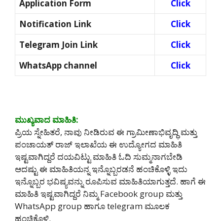
Application Form
Click
Notification Link
Click
Telegram Join Link
Click
WhatsApp channel
Click
ಮುಖ್ಯವಾದ ಮಾಹಿತಿ:
ಪ್ರಿಯ ಸ್ನೇಹಿತರೆ, ನಾವು ನೀಡಿರುವ ಈ ಗ್ರಾಮೀಣಾಭಿವೃದ್ಧಿ ಮತ್ತು
ಪಂಚಾಯತ್ ರಾಜ್ ಇಲಾಖೆಯ ಈ ಉದ್ಯೋಗದ ಮಾಹಿತಿ
ಇಷ್ಟವಾಗಿದ್ದರೆ ದಯವಿಟ್ಟು ಮಾಹಿತಿ ಓದಿ ಸುಮ್ಮನಾಗಬೇಡಿ
ಆದಷ್ಟು ಈ ಮಾಹಿತಿಯನ್ನ ಇನ್ನೊಬ್ಬರಡನೆ ಹಂಚಿಕೊಳ್ಳಿ ಇದು
ಇನ್ನೊಬ್ಬರ ಭವಿಷ್ಯವನ್ನು ರೂಪಿಸುವ ಮಾಹಿತಿಯಾಗುತ್ತದೆ. ಹಾಗೆ ಈ
ಮಾಹಿತಿ ಇಷ್ಟವಾಗಿದ್ದರೆ ನಿಮ್ಮ Facebook group ಮತ್ತು
WhatsApp group ಹಾಗೂ telegram ಮೂಲಕ
ಹಂಚಿಕೊಳ್ಳಿ.