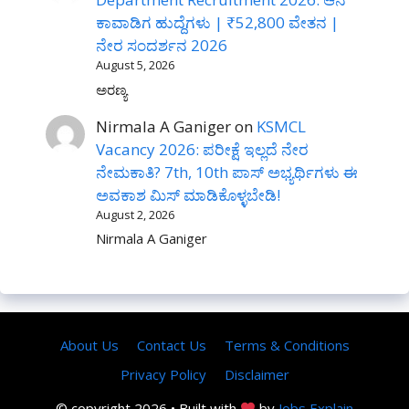
ಕಾವಾಡಿಗ ಹುದ್ದೆಗಳು | ₹52,800 ವೇತನ |
ನೇರ ಸಂದರ್ಶನ 2026
August 5, 2026
ಅರಣ್ಯ
Nirmala A Ganiger
on
KSMCL
Vacancy 2026: ಪರೀಕ್ಷೆ ಇಲ್ಲದೆ ನೇರ
ನೇಮಕಾತಿ? 7th, 10th ಪಾಸ್ ಅಭ್ಯರ್ಥಿಗಳು ಈ
ಅವಕಾಶ ಮಿಸ್ ಮಾಡಿಕೊಳ್ಳಬೇಡಿ!
August 2, 2026
Nirmala A Ganiger
About Us
Contact Us
Terms & Conditions
Privacy Policy
Disclaimer
© copyright 2026 • Built with
by
Jobs Explain