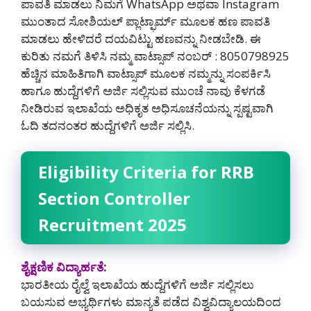
ಪಾವತಿ ಮಾಡಲು ನಿಮಗೆ WhatsApp ಅಥವಾ Instagram
ಮುಂತಾದ ಸೋಶಿಯಲ್ ಪ್ಲಾಟ್ಫಾರ್ಮ್ ಮೂಲಕ ಹಣ ಪಾವತಿ
ಮಾಡಲು ಹೇಳಿದರೆ ದಯವಿಟ್ಟು ಹಣವನ್ನು ನೀಡಬೇಡಿ‌. ಈ
ಕುರಿತು ನಮಗೆ ತಿಳಿಸಿ ನಮ್ಮ ವಾಟ್ಸಾಪ್ ನಂಬರ್ : 8050798925
ಹೆಚ್ಚಿನ ಮಾಹಿತಿಗಾಗಿ ವಾಟ್ಸಾಪ್ ಮೂಲಕ ನಮ್ಮನ್ನು ಸಂಪರ್ಕಿಸಿ
ಹಾಗೂ ಹುದ್ದೆಗಳಿಗೆ ಅರ್ಜಿ ಸಲ್ಲಿಸುವ ಮುಂಚೆ ನಾವು ಕೆಳಗಡೆ
ನೀಡಿರುವ ಇಲಾಖೆಯ ಅಧಿಕೃತ ಅಧಿಸೂಚನೆಯನ್ನು ಸ್ಪಷ್ಟವಾಗಿ
ಓದಿ ತದನಂತರ ಹುದ್ದೆಗಳಿಗೆ ಅರ್ಜಿ ಸಲ್ಲಿಸಿ.
Eligibility Criteria for RRB
Section Controller
Recruitment 2025
ಶೈಕ್ಷಣಿಕ ವಿದ್ಯಾರ್ಹತೆ:
ಭಾರತೀಯ ರೈಲ್ವೆ ಇಲಾಖೆಯ ಹುದ್ದೆಗಳಿಗೆ ಅರ್ಜಿ ಸಲ್ಲಿಸಲು
ಬಯಸುವ ಅಭ್ಯರ್ಥಿಗಳು ಮಾನ್ಯತೆ ಪಡೆದ ವಿಶ್ವವಿದ್ಯಾಲಯದಿಂದ