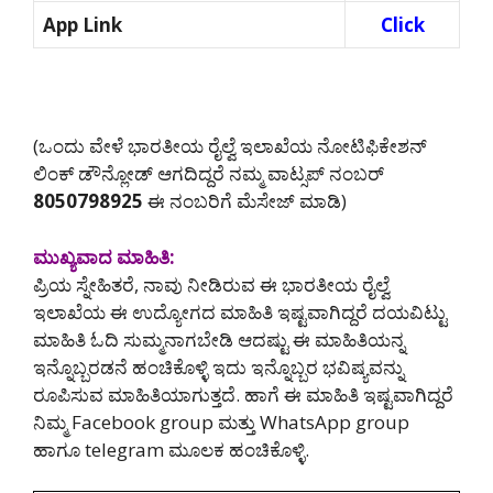
App Link
Click
(ಒಂದು ವೇಳೆ ಭಾರತೀಯ ರೈಲ್ವೆ ಇಲಾಖೆಯ ನೋಟಿಫಿಕೇಶನ್
ಲಿಂಕ್ ಡೌನ್ಲೋಡ್ ಆಗದಿದ್ದರೆ ನಮ್ಮ ವಾಟ್ಸಪ್ ನಂಬರ್
8050798925‌
ಈ ನಂಬರಿಗೆ ಮೆಸೇಜ್ ಮಾಡಿ)
ಮುಖ್ಯವಾದ ಮಾಹಿತಿ:
ಪ್ರಿಯ ಸ್ನೇಹಿತರೆ, ನಾವು ನೀಡಿರುವ ಈ ಭಾರತೀಯ ರೈಲ್ವೆ
ಇಲಾಖೆಯ ಈ ಉದ್ಯೋಗದ ಮಾಹಿತಿ ಇಷ್ಟವಾಗಿದ್ದರೆ ದಯವಿಟ್ಟು
ಮಾಹಿತಿ ಓದಿ ಸುಮ್ಮನಾಗಬೇಡಿ ಆದಷ್ಟು ಈ ಮಾಹಿತಿಯನ್ನ
ಇನ್ನೊಬ್ಬರಡನೆ ಹಂಚಿಕೊಳ್ಳಿ ಇದು ಇನ್ನೊಬ್ಬರ ಭವಿಷ್ಯವನ್ನು
ರೂಪಿಸುವ ಮಾಹಿತಿಯಾಗುತ್ತದೆ. ಹಾಗೆ ಈ ಮಾಹಿತಿ ಇಷ್ಟವಾಗಿದ್ದರೆ
ನಿಮ್ಮ Facebook group ಮತ್ತು WhatsApp group
ಹಾಗೂ telegram ಮೂಲಕ ಹಂಚಿಕೊಳ್ಳಿ.