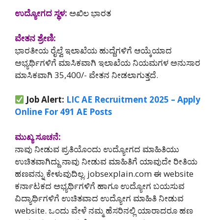
ಉದ್ಯೋಗದ ಸ್ಥಳ:
ಅಖಿಲ ಭಾರತ
ವೇತನ ಶ್ರೇಣಿ:
ಭಾರತೀಯ ರೈಲ್ವೆ ಇಲಾಖೆಯ ಹುದ್ದೆಗಳಿಗೆ ಆಯ್ಕೆಯಾದ
ಅಭ್ಯರ್ಥಿಗಳಿಗೆ ಮಾಸಿಕವಾಗಿ ಇಲಾಖೆಯ ನಿಯಮಗಳ ಅನುಸಾರ
ಮಾಸಿಕವಾಗಿ 35,400/- ವೇತನ ನೀಡಲಾಗುತ್ತದೆ.
Job Alert:
LIC AE Recruitment 2025 – Apply
Online For 491 AE Posts
ಮುಖ್ಯ ಸೂಚನೆ:
ನಾವು ನೀಡುವ ಪ್ರತಿಯೊಂದು ಉದ್ಯೋಗದ ಮಾಹಿತಿಯು
ಉಚಿತವಾಗಿದ್ದು ನಾವು ನೀಡುವ ಮಾಹಿತಿಗೆ ಯಾವುದೇ ರೀತಿಯ
ಹಣವನ್ನು ಕೇಳುವುದಿಲ್ಲ. jobsexplain.com ಈ website
ಕರ್ನಾಟಕದ ಅಭ್ಯರ್ಥಿಗಳಿಗೆ ಹಾಗೂ ಉದ್ಯೋಗ ಬಯಸುವ
ವಿದ್ಯಾರ್ಥಿಗಳಿಗೆ ಉಚಿತವಾದ ಉದ್ಯೋಗ ಮಾಹಿತಿ ನೀಡುವ
website. ಒಂದು ವೇಳೆ ನಮ್ಮ ಹೆಸರಿನಲ್ಲಿ ಯಾರಾದರೂ ಹಣ