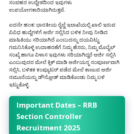
ಸಂವಹನ ಉದ್ದೇಶದಿಂದ ಇವುಗಳು
ಉಪಯೋಗಕಾರಿಯಾಗಿರುತ್ತವೆ.
ಐದನೇ ಹಂತ: ಭಾರತೀಯ ರೈಲ್ವೆ ಇಲಾಖೆಯಲ್ಲಿ ಖಾಲಿ ಇರುವ
ವಿವಿಧ ಹುದ್ದೆಗಳಿಗೆ ಅರ್ಜಿ ಸಲ್ಲಿಸಿದ ಬಳಿಕ ನೀವು ನೀಡಿದ
ಮಾಹಿತಿಯು ಸರಿಯಾಗಿದೆ ಎಂಬುದನ್ನು ದಯವಿಟ್ಟು
ಗಮನಿಸಿಕೊಳ್ಳಿ ಉದಾಹರಣೆಗೆ ನಿಮ್ಮ ಹೆಸರು, ನಿಮ್ಮ ಮೊಬೈಲ್
ಸಂಖ್ಯೆ ಹಾಗೂ ವಿಳಾಸ ಇವುಗಳು ಸರಿಯಾಗಿದ್ದರೆ ಅರ್ಜಿ ಸಲ್ಲಿಸಿ
ಎಂಬುವುದರ ಮೇಲೆ ಕ್ಲಿಕ್ ಮಾಡಿ ಅರ್ಜಿಯನ್ನ ಸಂಪೂರ್ಣವಾಗಿ
ಸಲ್ಲಿಸಿ, ಬಳಿತಕ ಕಂಪ್ಯೂಟರ್ ಪಡೆದ ಮೇಲೆ ಕಾಣುವ ಅರ್ಜಿ
ನಮೂನೆಯನ್ನು ಡೌನ್ಲೋಡ್ ಮಾಡಿಕೊಂಡು ನಿಮ್ಮ ಬಳಿ
ಇಟ್ಟುಕೊಳ್ಳಿ.
Important Dates – RRB
Section Controller
Recruitment 2025