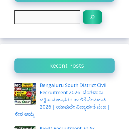
S
e
a
r
c
h
Recent Posts
Bengaluru South District Civil
Recruitment 2026: ಬೆಂಗಳೂರು
ದಕ್ಷಿಣ ಮಹಾನಗರ ಪಾಲಿಕೆ ನೇಮಕಾತಿ
2026 | ಯಾವುದೇ ವಿದ್ಯಾರ್ಹತೆ ಬೇಡ |
ನೇರ ಆಯ್ಕೆ
KSHD Recruitment 2026: