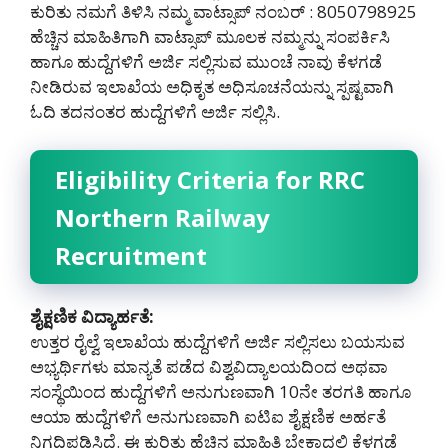
ಕುರಿತು ನಮಗೆ ತಿಳಿಸಿ ನಮ್ಮ ವಾಟ್ಸಾಪ್ ನಂಬರ್ : 8050798925
ಹೆಚ್ಚಿನ ಮಾಹಿತಿಗಾಗಿ ವಾಟ್ಸಾಪ್ ಮೂಲಕ ನಮ್ಮನ್ನು ಸಂಪರ್ಕಿಸಿ
ಹಾಗೂ ಹುದ್ದೆಗಳಿಗೆ ಅರ್ಜಿ ಸಲ್ಲಿಸುವ ಮುಂಚೆ ನಾವು ಕೆಳಗಡೆ
ನೀಡಿರುವ ಇಲಾಖೆಯ ಅಧಿಕೃತ ಅಧಿಸೂಚನೆಯನ್ನು ಸ್ಪಷ್ಟವಾಗಿ
ಓದಿ ತದನಂತರ ಹುದ್ದೆಗಳಿಗೆ ಅರ್ಜಿ ಸಲ್ಲಿಸಿ.
Eligibility Criteria for RRC
Northern Railway
Recruitment
ಶೈಕ್ಷಣಿಕ ವಿದ್ಯಾರ್ಹತೆ:
ಉತ್ತರ ರೈಲ್ವೆ ಇಲಾಖೆಯ ಹುದ್ದೆಗಳಿಗೆ ಅರ್ಜಿ ಸಲ್ಲಿಸಲು ಬಯಸುವ
ಅಭ್ಯರ್ಥಿಗಳು ಮಾನ್ಯತೆ ಪಡೆದ ವಿಶ್ವವಿದ್ಯಾಲಯದಿಂದ ಅಥವಾ
ಸಂಸ್ಥೆಯಿಂದ ಹುದ್ದೆಗಳಿಗೆ ಅನುಗುಣವಾಗಿ 10ನೇ ತರಗತಿ ಹಾಗೂ
ಆಯಾ ಹುದ್ದೆಗಳಿಗೆ ಅನುಗುಣವಾಗಿ ಐಟಿಐ ಶೈಕ್ಷಣಿಕ ಅರ್ಹತೆ
ನಿಗದಿಪಡಿಸಿದೆ. ಈ ಕುರಿತು ಹೆಚ್ಚಿನ ಮಾಹಿತಿ ಬೇಕಾದಲ್ಲಿ ಕೆಳಗಡೆ