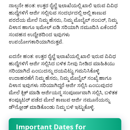
ನಾಲ್ಕನೇ ಹಂತ: ಉತ್ತರ ರೈಲ್ವೆ ಇಲಾಖೆಯಲ್ಲಿ ಖಾಲಿ ಇರುವ ವಿವಿಧ
ಹುದ್ದೆಗಳಿಗೆ ಅರ್ಜಿ ಸಲ್ಲಿಸುವ ಸಂದರ್ಭದಲ್ಲಿ ಅಲ್ಲಿ ಕಾಣುವ
ಪರದೆಯ ಮೇಲೆ ನಿಮ್ಮ ಹೆಸರು, ನಿಮ್ಮ ಮೊಬೈಲ್ ನಂಬರ್, ನಿಮ್ಮ
ವಿಳಾಸ ಹಾಗೂ ಇಮೇಲ್ ಐಡಿ ಸರಿಯಾಗಿ ನಮೂದಿಸಿ ಏಕೆಂದರೆ
ಸಂವಹನ ಉದ್ದೇಶದಿಂದ ಇವುಗಳು
ಉಪಯೋಗಕಾರಿಯಾಗಿರುತ್ತವೆ.
ಐದನೇ ಹಂತ: ಉತ್ತರ ರೈಲ್ವೆ ಇಲಾಖೆಯಲ್ಲಿ ಖಾಲಿ ಇರುವ ವಿವಿಧ
ಹುದ್ದೆಗಳಿಗೆ ಅರ್ಜಿ ಸಲ್ಲಿಸಿದ ಬಳಿಕ ನೀವು ನೀಡಿದ ಮಾಹಿತಿಯು
ಸರಿಯಾಗಿದೆ ಎಂಬುದನ್ನು ದಯವಿಟ್ಟು ಗಮನಿಸಿಕೊಳ್ಳಿ
ಉದಾಹರಣೆಗೆ ನಿಮ್ಮ ಹೆಸರು, ನಿಮ್ಮ ಮೊಬೈಲ್ ಸಂಖ್ಯೆ ಹಾಗೂ
ವಿಳಾಸ ಇವುಗಳು ಸರಿಯಾಗಿದ್ದರೆ ಅರ್ಜಿ ಸಲ್ಲಿಸಿ ಎಂಬುವುದರ
ಮೇಲೆ ಕ್ಲಿಕ್ ಮಾಡಿ ಅರ್ಜಿಯನ್ನ ಸಂಪೂರ್ಣವಾಗಿ ಸಲ್ಲಿಸಿ, ಬಳಿತಕ
ಕಂಪ್ಯೂಟರ್ ಪಡೆದ ಮೇಲೆ ಕಾಣುವ ಅರ್ಜಿ ನಮೂನೆಯನ್ನು
ಡೌನ್ಲೋಡ್ ಮಾಡಿಕೊಂಡು ನಿಮ್ಮ ಬಳಿ ಇಟ್ಟುಕೊಳ್ಳಿ.
Important Dates for