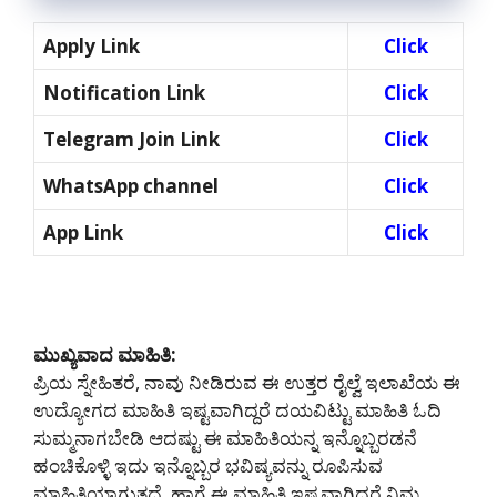
Apply Link
Click
Notification Link
Click
Telegram Join Link
Click
WhatsApp channel
Click
App Link
Click
ಮುಖ್ಯವಾದ ಮಾಹಿತಿ:
ಪ್ರಿಯ ಸ್ನೇಹಿತರೆ, ನಾವು ನೀಡಿರುವ ಈ ಉತ್ತರ ರೈಲ್ವೆ ಇಲಾಖೆಯ ಈ
ಉದ್ಯೋಗದ ಮಾಹಿತಿ ಇಷ್ಟವಾಗಿದ್ದರೆ ದಯವಿಟ್ಟು ಮಾಹಿತಿ ಓದಿ
ಸುಮ್ಮನಾಗಬೇಡಿ ಆದಷ್ಟು ಈ ಮಾಹಿತಿಯನ್ನ ಇನ್ನೊಬ್ಬರಡನೆ
ಹಂಚಿಕೊಳ್ಳಿ ಇದು ಇನ್ನೊಬ್ಬರ ಭವಿಷ್ಯವನ್ನು ರೂಪಿಸುವ
ಮಾಹಿತಿಯಾಗುತ್ತದೆ. ಹಾಗೆ ಈ ಮಾಹಿತಿ ಇಷ್ಟವಾಗಿದ್ದರೆ ನಿಮ್ಮ