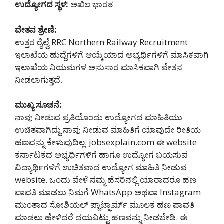
ಉದ್ಯೋಗದ ಸ್ಥಳ:
ಅಖಿಲ ಭಾರತ
ವೇತನ ಶ್ರೇಣಿ:
ಉತ್ತರ ರೈಲ್ವೆ RRC Northern Railway Recruitment
ಇಲಾಖೆಯ ಹುದ್ದೆಗಳಿಗೆ ಆಯ್ಕೆಯಾದ ಅಭ್ಯರ್ಥಿಗಳಿಗೆ ಮಾಸಿಕವಾಗಿ
ಇಲಾಖೆಯ ನಿಯಮಗಳ ಅನುಸಾರ ಮಾಸಿಕವಾಗಿ ವೇತನ
ನೀಡಲಾಗುತ್ತದೆ.
ಮುಖ್ಯ ಸೂಚನೆ:
ನಾವು ನೀಡುವ ಪ್ರತಿಯೊಂದು ಉದ್ಯೋಗದ ಮಾಹಿತಿಯು
ಉಚಿತವಾಗಿದ್ದು ನಾವು ನೀಡುವ ಮಾಹಿತಿಗೆ ಯಾವುದೇ ರೀತಿಯ
ಹಣವನ್ನು ಕೇಳುವುದಿಲ್ಲ. jobsexplain.com ಈ website
ಕರ್ನಾಟಕದ ಅಭ್ಯರ್ಥಿಗಳಿಗೆ ಹಾಗೂ ಉದ್ಯೋಗ ಬಯಸುವ
ವಿದ್ಯಾರ್ಥಿಗಳಿಗೆ ಉಚಿತವಾದ ಉದ್ಯೋಗ ಮಾಹಿತಿ ನೀಡುವ
website. ಒಂದು ವೇಳೆ ನಮ್ಮ ಹೆಸರಿನಲ್ಲಿ ಯಾರಾದರೂ ಹಣ
ಪಾವತಿ ಮಾಡಲು ನಿಮಗೆ WhatsApp ಅಥವಾ Instagram
ಮುಂತಾದ ಸೋಶಿಯಲ್ ಪ್ಲಾಟ್ಫಾರ್ಮ್ ಮೂಲಕ ಹಣ ಪಾವತಿ
ಮಾಡಲು ಹೇಳಿದರೆ ದಯವಿಟ್ಟು ಹಣವನ್ನು ನೀಡಬೇಡಿ‌. ಈ