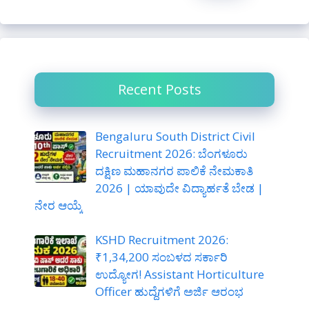
r
c
h
Recent Posts
Bengaluru South District Civil
Recruitment 2026: ಬೆಂಗಳೂರು
ದಕ್ಷಿಣ ಮಹಾನಗರ ಪಾಲಿಕೆ ನೇಮಕಾತಿ
2026 | ಯಾವುದೇ ವಿದ್ಯಾರ್ಹತೆ ಬೇಡ |
ನೇರ ಆಯ್ಕೆ
KSHD Recruitment 2026:
₹1,34,200 ಸಂಬಳದ ಸರ್ಕಾರಿ
ಉದ್ಯೋಗ! Assistant Horticulture
Officer ಹುದ್ದೆಗಳಿಗೆ ಅರ್ಜಿ ಆರಂಭ