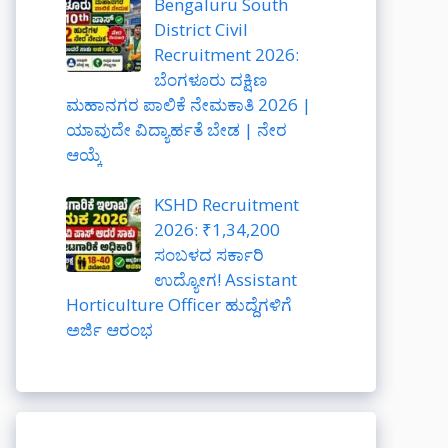
Bengaluru South
District Civil
Recruitment 2026:
ಬೆಂಗಳೂರು ದಕ್ಷಿಣ
ಮಹಾನಗರ ಪಾಲಿಕೆ ನೇಮಕಾತಿ 2026 |
ಯಾವುದೇ ವಿದ್ಯಾರ್ಹತೆ ಬೇಡ | ನೇರ
ಆಯ್ಕೆ
KSHD Recruitment
2026: ₹1,34,200
ಸಂಬಳದ ಸರ್ಕಾರಿ
ಉದ್ಯೋಗ! Assistant
Horticulture Officer ಹುದ್ದೆಗಳಿಗೆ
ಅರ್ಜಿ ಆರಂಭ