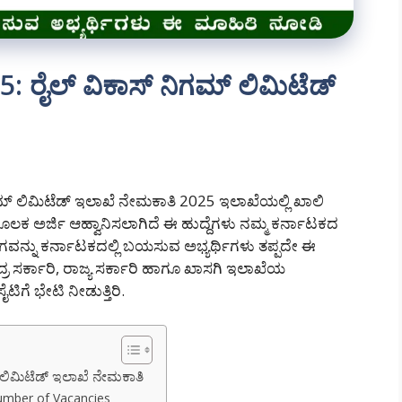
 ರೈಲ್ ವಿಕಾಸ್ ನಿಗಮ್ ಲಿಮಿಟೆಡ್
ಿಗಮ್ ಲಿಮಿಟೆಡ್ ಇಲಾಖೆ ನೇಮಕಾತಿ 2025 ಇಲಾಖೆಯಲ್ಲಿ ಖಾಲಿ
ೂಲಕ ಅರ್ಜಿ ಆಹ್ವಾನಿಸಲಾಗಿದೆ ಈ ಹುದ್ದೆಗಳು ನಮ್ಮ ಕರ್ನಾಟಕದ
ೋಗವನ್ನು ಕರ್ನಾಟಕದಲ್ಲಿ ಬಯಸುವ ಅಭ್ಯರ್ಥಿಗಳು ತಪ್ಪದೇ ಈ
ರ ಸರ್ಕಾರಿ, ರಾಜ್ಯ ಸರ್ಕಾರಿ ಹಾಗೂ ಖಾಸಗಿ ಇಲಾಖೆಯ
ಗೆ ಭೇಟಿ ನೀಡುತ್ತಿರಿ.
 ಲಿಮಿಟೆಡ್ ಇಲಾಖೆ ನೇಮಕಾತಿ
umber of Vacancies