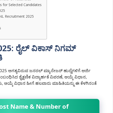
s for Selected Candidates
2025
VNL Recruitment 2025
s
5: ರೈಲ್ ವಿಕಾಸ್ ನಿಗಮ್
ತಿ
025 ಅಗತ್ಯವಿರುವ ಜನರಲ್ ಮ್ಯಾನೇಜರ್ ಹುದ್ದೆಗಳಿಗೆ ಅರ್ಜಿ
ಬಂಧಿಸಿದ ಶೈಕ್ಷಣಿಕ ವಿದ್ಯಾರ್ಹತೆ ವಿವರಣೆ, ಆಯ್ಕೆ ವಿಧಾನ,
ು, ಆಯ್ಕೆ ವಿಧಾನ ಹೀಗೆ ಹಲವಾರು ಮಾಹಿತಿಯನ್ನು ಈ ಕೆಳಗಿನಂತೆ
Post Name & Number of