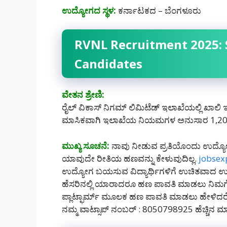
ಉದ್ಯೋಗದ ಸ್ಥಳ:
ಕರ್ನಾಟಕದ – ಬೆಂಗಳೂರು
RVNL Recruitment 2025: S
Candidates
ವೇತನ ಶ್ರೇಣಿ:
ರೈಲ್ ವಿಕಾಸ್ ನಿಗಮ್ ಲಿಮಿಟೆಡ್ ಇಲಾಖೆಯಲ್ಲಿ ಖಾಲಿ ಇ
ಮಾಸಿಕವಾಗಿ ಇಲಾಖೆಯ ನಿಯಮಗಳ ಅನುಸಾರ 1,20,0
ಮುಖ್ಯ ಸೂಚನೆ:
ನಾವು ನೀಡುವ ಪ್ರತಿಯೊಂದು ಉದ್ಯೋ
ಯಾವುದೇ ರೀತಿಯ ಹಣವನ್ನು ಕೇಳುವುದಿಲ್ಲ.
jobsex
ಉದ್ಯೋಗ ಬಯಸುವ ವಿದ್ಯಾರ್ಥಿಗಳಿಗೆ ಉಚಿತವಾದ ಉದ
ಹೆಸರಿನಲ್ಲಿ ಯಾರಾದರೂ ಹಣ ಪಾವತಿ ಮಾಡಲು ನಿ
ಪ್ಲಾಟ್ಫಾರ್ಮ್ ಮೂಲಕ ಹಣ ಪಾವತಿ ಮಾಡಲು ಹೇಳಿದರೆ 
ನಮ್ಮ ವಾಟ್ಸಾಪ್ ನಂಬರ್ : 8050798925 ಹೆಚ್ಚಿನ ಮಾಹ