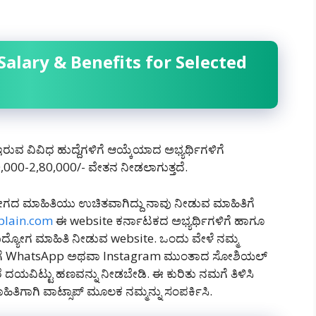
alary & Benefits for Selected
ರುವ ವಿವಿಧ ಹುದ್ದೆಗಳಿಗೆ ಆಯ್ಕೆಯಾದ ಅಭ್ಯರ್ಥಿಗಳಿಗೆ
00-2,80,000/- ವೇತನ ನೀಡಲಾಗುತ್ತದೆ.
ಗದ ಮಾಹಿತಿಯು ಉಚಿತವಾಗಿದ್ದು ನಾವು ನೀಡುವ ಮಾಹಿತಿಗೆ
plain.com
ಈ website ಕರ್ನಾಟಕದ ಅಭ್ಯರ್ಥಿಗಳಿಗೆ ಹಾಗೂ
್ಯೋಗ ಮಾಹಿತಿ ನೀಡುವ website. ಒಂದು ವೇಳೆ ನಮ್ಮ
ಮಗೆ WhatsApp ಅಥವಾ Instagram ಮುಂತಾದ ಸೋಶಿಯಲ್
ದಯವಿಟ್ಟು ಹಣವನ್ನು ನೀಡಬೇಡಿ‌. ಈ ಕುರಿತು ನಮಗೆ ತಿಳಿಸಿ
ಿತಿಗಾಗಿ ವಾಟ್ಸಾಪ್ ಮೂಲಕ ನಮ್ಮನ್ನು ಸಂಪರ್ಕಿಸಿ.