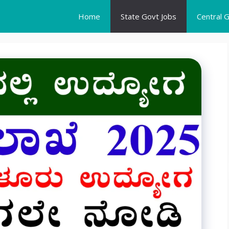
Home
State Govt Jobs
Central 