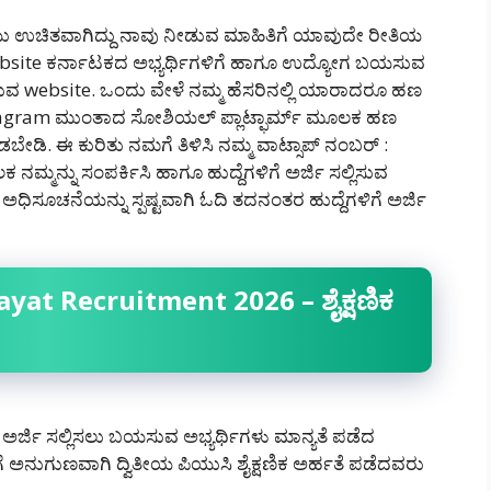
 ಉಚಿತವಾಗಿದ್ದು ನಾವು ನೀಡುವ ಮಾಹಿತಿಗೆ ಯಾವುದೇ ರೀತಿಯ
website ಕರ್ನಾಟಕದ ಅಭ್ಯರ್ಥಿಗಳಿಗೆ ಹಾಗೂ ಉದ್ಯೋಗ ಬಯಸುವ
ಡುವ website. ಒಂದು ವೇಳೆ ನಮ್ಮ ಹೆಸರಿನಲ್ಲಿ ಯಾರಾದರೂ ಹಣ
agram ಮುಂತಾದ ಸೋಶಿಯಲ್ ಪ್ಲಾಟ್ಫಾರ್ಮ್ ಮೂಲಕ ಹಣ
ಡಿ‌. ಈ ಕುರಿತು ನಮಗೆ ತಿಳಿಸಿ ನಮ್ಮ ವಾಟ್ಸಾಪ್ ನಂಬರ್ :
ಮ್ಮನ್ನು ಸಂಪರ್ಕಿಸಿ ಹಾಗೂ ಹುದ್ದೆಗಳಿಗೆ ಅರ್ಜಿ ಸಲ್ಲಿಸುವ
ಿಸೂಚನೆಯನ್ನು ಸ್ಪಷ್ಟವಾಗಿ ಓದಿ ತದನಂತರ ಹುದ್ದೆಗಳಿಗೆ ಅರ್ಜಿ
t Recruitment 2026 – ಶೈಕ್ಷಣಿಕ
ಅರ್ಜಿ ಸಲ್ಲಿಸಲು ಬಯಸುವ ಅಭ್ಯರ್ಥಿಗಳು ಮಾನ್ಯತೆ ಪಡೆದ
ಗೆ ಅನುಗುಣವಾಗಿ ದ್ವಿತೀಯ ಪಿಯುಸಿ ಶೈಕ್ಷಣಿಕ ಅರ್ಹತೆ ಪಡೆದವರು