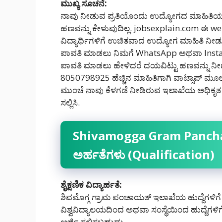
ಮುಖ್ಯ ಸೂಚನೆ:
ನಾವು ನೀಡುವ ಪ್ರತಿಯೊಂದು ಉದ್ಯೋಗದ ಮಾಹಿತಿಯು
ಹಣವನ್ನು ಕೇಳುವುದಿಲ್ಲ. jobsexplain.com ಈ 
ವಿದ್ಯಾರ್ಥಿಗಳಿಗೆ ಉಚಿತವಾದ ಉದ್ಯೋಗ ಮಾಹಿತಿ ನೀ
ಪಾವತಿ ಮಾಡಲು ನಿಮಗೆ WhatsApp ಅಥವಾ Inst
ಪಾವತಿ ಮಾಡಲು ಹೇಳಿದರೆ ದಯವಿಟ್ಟು ಹಣವನ್ನು ನೀಡಬೇ
8050798925 ಹೆಚ್ಚಿನ ಮಾಹಿತಿಗಾಗಿ ವಾಟ್ಸಾಪ್ ಮೂಲಕ ನ
ಮುಂಚೆ ನಾವು ಕೆಳಗಡೆ ನೀಡಿರುವ ಇಲಾಖೆಯ ಅಧಿಕೃತ ಅಧ
ಸಲ್ಲಿಸಿ.
Shivamogga Gram Panchaya
ಅರ್ಹತೆಗಳು (Qualification)
ಶೈಕ್ಷಣಿಕ ವಿದ್ಯಾರ್ಹತೆ:
ಶಿವಮೊಗ್ಗ ಗ್ರಾಮ ಪಂಚಾಯತ್ ಇಲಾಖೆಯ ಹುದ್ದೆಗಳಿಗೆ 
ವಿಶ್ವವಿದ್ಯಾಲಯದಿಂದ ಅಥವಾ ಸಂಸ್ಥೆಯಿಂದ ಹುದ್ದೆಗಳಿ
ಅರ್ಜಿ ಸಲ್ಲಿಸಬಹುದು.