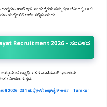
ುದ್ದೆಗಳು ಖಾಲಿ ಇವೆ. ಈ ಹುದ್ದೆಗಳು ನಮ್ಮ ಕರ್ನಾಟಕದಲ್ಲಿ ‌ಖಾಲಿ
ಳು ಹುದ್ದೆಗಳಿಗೆ ಅರ್ಜಿ ಸಲ್ಲಿಸಬಹುದು.
yat Recruitment 2026 – ಸಂಬಳದ
ೆ ಆಯ್ಕೆಯಾದ ಅಭ್ಯರ್ಥಿಗಳಿಗೆ ಮಾಸಿಕವಾಗಿ ಇಲಾಖೆಯ
ೇತನ ನೀಡಲಾಗುತ್ತದೆ.
ಿ 2026: 234 ಹುದ್ದೆಗಳಿಗೆ ಆಫ್‌ಲೈನ್ ಅರ್ಜಿ | Tumkur