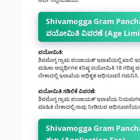
Shivamogga Gram Pancha
ವಯೋಮಿತಿ ವಿವರಣೆ (Age Limi
ವಯೋಮಿತಿ:
ಶಿವಮೊಗ್ಗ ಗ್ರಾಮ ಪಂಚಾಯತ್ ಇಲಾಖೆಯಲ್ಲಿ ಖಾಲಿ ಇರು
ಮಹಿಳಾ ಅಭ್ಯರ್ಥಿಗಳ ಕನಿಷ್ಠ ವಯೋಮಿತಿ 18 ಗರಿಷ್ಠ ವಯ
ಬೇಕಾದಲ್ಲಿ ಇಲಾಖೆಯ ಅಧಿಕೃತ ಅಧಿಸೂಚನೆ ಗಮನಿಸಿ.
ವಯೋಮಿತಿ ಸಡಿಲಿಕೆ ವಿವರಣೆ:
ಶಿವಮೊಗ್ಗ ಗ್ರಾಮ ಪಂಚಾಯತ್ ಇಲಾಖೆಯ ನಿಯಮಗಳ ಅನ್ವ
ಮಾಹಿತಿ ಬೇಕಾದಲ್ಲಿ ನಾವು ನೀಡಿರುವ ಅಧಿಸೂಚನೆಯನ್
Shivamogga Gram Panchay
ಶುಲ್ಕ (Application Fee)