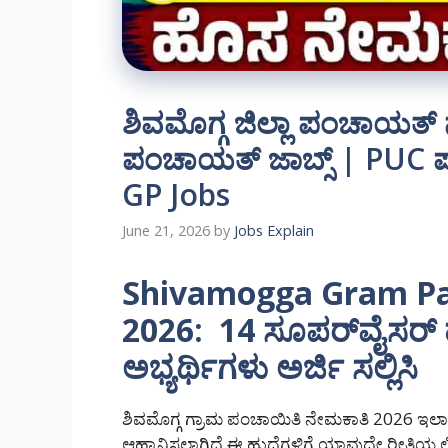
ಶಿವಮೊಗ್ಗ ಜಿಲ್ಲಾ ಪಂಚಾಯತ್
ಪಂಚಾಯತ್ ಜಾಬ್ಸ್ | PUC 
GP Jobs
June 21, 2026
by
Jobs Explain
Shivamogga Gram Pa
2026: 14 ಸೂಪರ್‌ವೈಸರ್ ಹ
ಅಭ್ಯರ್ಥಿಗಳು ಅರ್ಜಿ ಸಲ್ಲಿಸಿ
ಶಿವಮೊಗ್ಗ ಗ್ರಾಮ ಪಂಚಾಯಿತಿ ನೇಮಕಾತಿ 2026 ಇಲಾಖೆ
ಆಹ್ವಾನಿಸಲಾಗಿದೆ ಈ ಹುದ್ದೆಗಳಿಗೆ ಯಾವುದೇ ರೀತಿಯ ಲಿಖಿತ