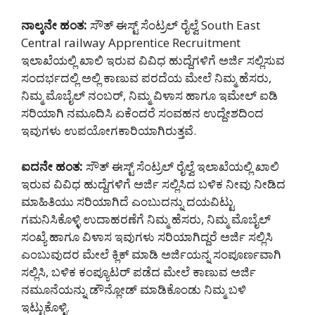
ನಾಲ್ಕನೇ ಹಂತ:
ಸೌತ್ ಈಸ್ಟ್ ಸೆಂಟ್ರಲ್ ರೈಲ್ವೆ South East
Central railway Apprentice Recruitment
ಇಲಾಖೆಯಲ್ಲಿ ಖಾಲಿ ಇರುವ ವಿವಿಧ ಹುದ್ದೆಗಳಿಗೆ ಅರ್ಜಿ ಸಲ್ಲಿಸುವ
ಸಂದರ್ಭದಲ್ಲಿ ಅಲ್ಲಿ ಕಾಣುವ ಪರದೆಯ ಮೇಲೆ ನಿಮ್ಮ ಹೆಸರು,
ನಿಮ್ಮ ಮೊಬೈಲ್ ನಂಬರ್, ನಿಮ್ಮ ವಿಳಾಸ ಹಾಗೂ ಇಮೇಲ್ ಐಡಿ
ಸರಿಯಾಗಿ ನಮೂದಿಸಿ ಏಕೆಂದರೆ ಸಂವಹನ ಉದ್ದೇಶದಿಂದ
ಇವುಗಳು ಉಪಯೋಗಕಾರಿಯಾಗಿರುತ್ತವೆ.
ಐದನೇ ಹಂತ:
ಸೌತ್ ಈಸ್ಟ್ ಸೆಂಟ್ರಲ್ ರೈಲ್ವೆ ಇಲಾಖೆಯಲ್ಲಿ ಖಾಲಿ
ಇರುವ ವಿವಿಧ ಹುದ್ದೆಗಳಿಗೆ ಅರ್ಜಿ ಸಲ್ಲಿಸಿದ ಬಳಿಕ ನೀವು ನೀಡಿದ
ಮಾಹಿತಿಯು ಸರಿಯಾಗಿದೆ ಎಂಬುದನ್ನು ದಯವಿಟ್ಟು
ಗಮನಿಸಿಕೊಳ್ಳಿ ಉದಾಹರಣೆಗೆ ನಿಮ್ಮ ಹೆಸರು, ನಿಮ್ಮ ಮೊಬೈಲ್
ಸಂಖ್ಯೆ ಹಾಗೂ ವಿಳಾಸ ಇವುಗಳು ಸರಿಯಾಗಿದ್ದರೆ ಅರ್ಜಿ ಸಲ್ಲಿಸಿ
ಎಂಬುವುದರ ಮೇಲೆ ಕ್ಲಿಕ್ ಮಾಡಿ ಅರ್ಜಿಯನ್ನ ಸಂಪೂರ್ಣವಾಗಿ
ಸಲ್ಲಿಸಿ, ಬಳಿಕ ಕಂಪ್ಯೂಟರ್ ಪಡೆದ ಮೇಲೆ ಕಾಣುವ ಅರ್ಜಿ
ನಮೂನೆಯನ್ನು ಡೌನ್ಲೋಡ್ ಮಾಡಿಕೊಂಡು ನಿಮ್ಮ ಬಳಿ
ಇಟ್ಟುಕೊಳ್ಳಿ.