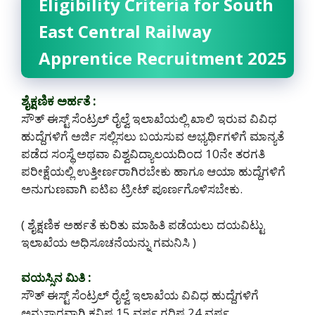
Eligibility Criteria for South
East Central Railway
Apprentice Recruitment 2025
ಶೈಕ್ಷಣಿಕ ಅರ್ಹತೆ :
ಸೌತ್ ಈಸ್ಟ್ ಸೆಂಟ್ರಲ್ ರೈಲ್ವೆ ಇಲಾಖೆಯಲ್ಲಿ ಖಾಲಿ ಇರುವ ವಿವಿಧ
ಹುದ್ದೆಗಳಿಗೆ ಅರ್ಜಿ ಸಲ್ಲಿಸಲು ಬಯಸುವ ಅಭ್ಯರ್ಥಿಗಳಿಗೆ ಮಾನ್ಯತೆ
ಪಡೆದ ಸಂಸ್ಥೆ ಅಥವಾ ವಿಶ್ವವಿದ್ಯಾಲಯದಿಂದ 10ನೇ ತರಗತಿ
ಪರೀಕ್ಷೆಯಲ್ಲಿ ಉತ್ತೀರ್ಣರಾಗಿರಬೇಕು ಹಾಗೂ ಆಯಾ ಹುದ್ದೆಗಳಿಗೆ
ಅನುಗುಣವಾಗಿ ಐಟಿಐ ಟ್ರೀಟ್ ಪೂರ್ಣಗೊಳಿಸಬೇಕು.
( ಶೈಕ್ಷಣಿಕ ಅರ್ಹತೆ ಕುರಿತು ಮಾಹಿತಿ ಪಡೆಯಲು ದಯವಿಟ್ಟು
ಇಲಾಖೆಯ ಅಧಿಸೂಚನೆಯನ್ನು ಗಮನಿಸಿ )
ವಯಸ್ಸಿನ ಮಿತಿ :
ಸೌತ್ ಈಸ್ಟ್ ಸೆಂಟ್ರಲ್ ರೈಲ್ವೆ ಇಲಾಖೆಯ ವಿವಿಧ ಹುದ್ದೆಗಳಿಗೆ
ಅನುಸಾರವಾಗಿ ಕನಿಷ್ಠ 15 ವರ್ಷ ಗರಿಷ್ಠ 24 ವರ್ಷ