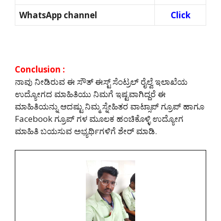
WhatsApp channel
Click
Conclusion :
ನಾವು ನೀಡಿರುವ ಈ ಸೌತ್ ಈಸ್ಟ್ ಸೆಂಟ್ರಲ್ ರೈಲ್ವೆ ಇಲಾಖೆಯ
ಉದ್ಯೋಗದ ಮಾಹಿತಿಯು ನಿಮಗೆ ಇಷ್ಟವಾಗಿದ್ದರೆ ಈ
ಮಾಹಿತಿಯನ್ನು ಆದಷ್ಟು ನಿಮ್ಮ ಸ್ನೇಹಿತರ ವಾಟ್ಸಾಪ್ ಗ್ರೂಪ್ ಹಾಗೂ
Facebook ಗ್ರೂಪ್ ಗಳ ಮೂಲಕ ಹಂಚಿಕೊಳ್ಳಿ ಉದ್ಯೋಗ
ಮಾಹಿತಿ ಬಯಸುವ ಅಭ್ಯರ್ಥಿಗಳಿಗೆ ಶೇರ್ ಮಾಡಿ.