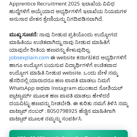
Apprentice Recruitment 2025 ಇಲಾಖೆಯ ವಿವಿಧ
ಹುದ್ದೆಗಳಿಗೆ ಆಯ್ಕೆಯಾದ ಅಭ್ಯರ್ಥಿಗಳಿಗೆ ಇಲಾಖೆಯ ನಿಯಮಗಳ
ಅನುಸಾರ ವೇತನ ಶ್ರೇಣಿಯನ್ನು ನಿಗದಿಪಡಿಸಲಾಗಿದೆ.
ಮುಖ್ಯ ಸೂಚನೆ:
ನಾವು ನೀಡುವ ಪ್ರತಿಯೊಂದು ಉದ್ಯೋಗದ
ಮಾಹಿತಿಯು ಉಚಿತವಾಗಿದ್ದು ನಾವು ನೀಡುವ ಮಾಹಿತಿಗೆ
ಯಾವುದೇ ರೀತಿಯ ಹಣವನ್ನು ಕೇಳುವುದಿಲ್ಲ.
jobsexplain.com
ಈ website ಕರ್ನಾಟಕದ ಅಭ್ಯರ್ಥಿಗಳಿಗೆ
ಹಾಗೂ ಉದ್ಯೋಗ ಬಯಸುವ ವಿದ್ಯಾರ್ಥಿಗಳಿಗೆ ಉಚಿತವಾದ
ಉದ್ಯೋಗ ಮಾಹಿತಿ ನೀಡುವ website. ಒಂದು ವೇಳೆ ನಮ್ಮ
ಹೆಸರಿನಲ್ಲಿ ಯಾರಾದರೂ ಹಣ ಪಾವತಿ ಮಾಡಲು ನಿಮಗೆ
WhatsApp ಅಥವಾ Instagram ಮುಂತಾದ ಸೋಶಿಯಲ್
ಪ್ಲಾಟ್ಫಾರ್ಮ್ ಮೂಲಕ ಹಣ ಪಾವತಿ ಮಾಡಲು ಹೇಳಿದರೆ
ದಯವಿಟ್ಟು ಹಣವನ್ನು ನೀಡಬೇಡಿ‌. ಈ ಕುರಿತು ನಮಗೆ ತಿಳಿಸಿ ನಮ್ಮ
ವಾಟ್ಸಾಪ್ ನಂಬರ್ : 8050798925 ಹೆಚ್ಚಿನ ಮಾಹಿತಿಗಾಗಿ
ವಾಟ್ಸಾಪ್ ಮೂಲಕ ನಮ್ಮನ್ನು ಸಂಪರ್ಕಿಸಿ.