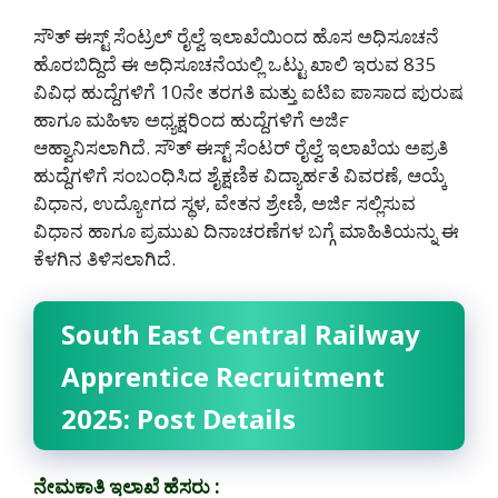
ಸೌತ್ ಈಸ್ಟ್ ಸೆಂಟ್ರಲ್ ರೈಲ್ವೆ ಇಲಾಖೆಯಿಂದ ಹೊಸ ಅಧಿಸೂಚನೆ
ಹೊರಬಿದ್ದಿದೆ ಈ ಅಧಿಸೂಚನೆಯಲ್ಲಿ ಒಟ್ಟು ಖಾಲಿ ಇರುವ 835
ವಿವಿಧ ಹುದ್ದೆಗಳಿಗೆ 10ನೇ ತರಗತಿ ಮತ್ತು ಐಟಿಐ ಪಾಸಾದ ಪುರುಷ
ಹಾಗೂ ಮಹಿಳಾ ಅಧ್ಯಕ್ಷರಿಂದ ಹುದ್ದೆಗಳಿಗೆ ಅರ್ಜಿ
ಆಹ್ವಾನಿಸಲಾಗಿದೆ. ಸೌತ್ ಈಸ್ಟ್ ಸೆಂಟರ್ ರೈಲ್ವೆ ಇಲಾಖೆಯ ಅಪ್ರತಿ
ಹುದ್ದೆಗಳಿಗೆ ಸಂಬಂಧಿಸಿದ ಶೈಕ್ಷಣಿಕ ವಿದ್ಯಾರ್ಹತೆ ವಿವರಣೆ, ಆಯ್ಕೆ
ವಿಧಾನ, ಉದ್ಯೋಗದ ಸ್ಥಳ, ವೇತನ ಶ್ರೇಣಿ, ಅರ್ಜಿ ಸಲ್ಲಿಸುವ
ವಿಧಾನ ಹಾಗೂ ಪ್ರಮುಖ ದಿನಾಚರಣೆಗಳ ಬಗ್ಗೆ ಮಾಹಿತಿಯನ್ನು ಈ
ಕೆಳಗಿನ ತಿಳಿಸಲಾಗಿದೆ.
South East Central Railway
Apprentice Recruitment
2025: Post Details
ನೇಮಕಾತಿ ಇಲಾಖೆ ಹೆಸರು :