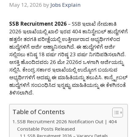
May 12, 2026
by
Jobs Explain
SSB Recruitment 2026
– SSB ಇಲಾಖೆ ನೇಮಕಾತಿ
2026 ಇಲಾಖೆಯಲ್ಲಿ ಖಾಲಿ ಇರವ 404 ಕಾನಿಸ್ಟೇಬಲ್ ಹುದ್ದೆಗಳಿಗೆ
ಹತ್ತನೇ ತರಗತಿ ಪರೀಕ್ಷೆಯಲ್ಲಿ ಉತ್ತೀರ್ಣರಾದ ಅಭ್ಯರ್ಥಿಗಳಿಂದ
ಹುದ್ದೆಗಳಿಗೆ ಅರ್ಜಿ ಆಹ್ವಾನಿಸಲಾಗಿದೆ. ಈ ಹುದ್ದೆಗಳಿಗೆ ಅರ್ಜಿ
ಸಲ್ಲಿಸಲು ಕನಿಷ್ಠ 18 ವರ್ಷ ಗರಿಷ್ಠ 23 ವರ್ಷ ನಿಗದಿಪಡಿಸಲಾಗಿದೆ.
ಆಸಕ್ತಿ ಹೊಂದಿದವರು 26 ಮೇ 2026ರ ಒಳಗಾಗಿ ಅರ್ಜಿಯನ್ನು
ಸಲ್ಲಿಸಿ. ಕೇಂದ್ರ ಸರ್ಕಾರ ಇಲಾಖೆಯಲ್ಲಿ ಉದ್ಯೋಗ ಬಯಸುವ
ಅಭ್ಯರ್ಥಿಗಳಿಗೆ ಆದಷ್ಟು ಈ ಮಾಹಿತಿಯನ್ನು ತಲುಪಿಸಿ. ಕಾನ್ಸ್ಟೇಬಲ್
ಹುದ್ದೆಗಳಿಗೆ ಸಂಬಂಧಿಸಿದ ಇನ್ನಷ್ಟು ಮಾಹಿತಿಯನ್ನು ಈ ಕೆಳಗಿನಂತೆ
ತಿಳಿಸಲಾಗಿದೆ.
Table of Contents
SSB Recruitment 2026 Notification Out | 404
Constable Posts Released
SSB Recruitment 2026 – Vacancy Details