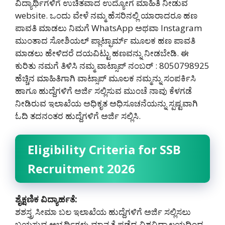
ವಿದ್ಯಾರ್ಥಿಗಳಿಗೆ ಉಚಿತವಾದ ಉದ್ಯೋಗ ಮಾಹಿತಿ ನೀಡುವ
website. ಒಂದು ವೇಳೆ ನಮ್ಮ ಹೆಸರಿನಲ್ಲಿ ಯಾರಾದರೂ ಹಣ
ಪಾವತಿ ಮಾಡಲು ನಿಮಗೆ WhatsApp ಅಥವಾ Instagram
ಮುಂತಾದ ಸೋಶಿಯಲ್ ಪ್ಲಾಟ್ಫಾರ್ಮ್ ಮೂಲಕ ಹಣ ಪಾವತಿ
ಮಾಡಲು ಹೇಳಿದರೆ ದಯವಿಟ್ಟು ಹಣವನ್ನು ನೀಡಬೇಡಿ‌. ಈ
ಕುರಿತು ನಮಗೆ ತಿಳಿಸಿ ನಮ್ಮ ವಾಟ್ಸಾಪ್ ನಂಬರ್ : 8050798925
ಹೆಚ್ಚಿನ ಮಾಹಿತಿಗಾಗಿ ವಾಟ್ಸಾಪ್ ಮೂಲಕ ನಮ್ಮನ್ನು ಸಂಪರ್ಕಿಸಿ
ಹಾಗೂ ಹುದ್ದೆಗಳಿಗೆ ಅರ್ಜಿ ಸಲ್ಲಿಸುವ ಮುಂಚೆ ನಾವು ಕೆಳಗಡೆ
ನೀಡಿರುವ ಇಲಾಖೆಯ ಅಧಿಕೃತ ಅಧಿಸೂಚನೆಯನ್ನು ಸ್ಪಷ್ಟವಾಗಿ
ಓದಿ ತದನಂತರ ಹುದ್ದೆಗಳಿಗೆ ಅರ್ಜಿ ಸಲ್ಲಿಸಿ.
Eligibility Criteria for SSB
Recruitment 2026
ಶೈಕ್ಷಣಿಕ ವಿದ್ಯಾರ್ಹತೆ:
ಶಶಸ್ತ್ರ ಸೀಮಾ ಬಲ ಇಲಾಖೆಯ ಹುದ್ದೆಗಳಿಗೆ ಅರ್ಜಿ ಸಲ್ಲಿಸಲು
ಬಯಸುವ ಅಭ್ಯರ್ಥಿಗಳು ಮಾನ್ಯತೆ ಪಡೆದ ವಿಶ್ವವಿದ್ಯಾಲಯದಿಂದ