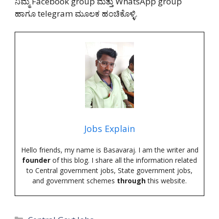
ನಿಮ್ಮ Facebook group ಮತ್ತು WhatsApp group
ಹಾಗೂ telegram ಮೂಲಕ ಹಂಚಿಕೊಳ್ಳಿ.
Jobs Explain
Hello friends, my name is Basavaraj. I am the writer and
founder
of this blog. I share all the information related
to Central government jobs, State government jobs,
and government schemes
through
this website.
Categories