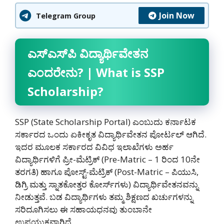
Join Now
Telegram Group
ಎಸ್
ಎಸ್
ಪಿ
ವಿದ್ಯಾರ್ಥಿವೇತನ
ಎಂದರೇನು
? | What is SSP
Scholarship?
SSP (State Scholarship Portal) ಎಂಬುದು ಕರ್ನಾಟಕ
ಸರ್ಕಾರದ ಒಂದು ಏಕೀಕೃತ ವಿದ್ಯಾರ್ಥಿವೇತನ ಪೋರ್ಟಲ್ ಆಗಿದೆ.
ಇದರ ಮೂಲಕ ಸರ್ಕಾರದ ವಿವಿಧ ಇಲಾಖೆಗಳು ಅರ್ಹ
ವಿದ್ಯಾರ್ಥಿಗಳಿಗೆ ಪ್ರೀ-ಮೆಟ್ರಿಕ್ (Pre-Matric – 1 ರಿಂದ 10ನೇ
ತರಗತಿ) ಹಾಗೂ ಪೋಸ್ಟ್-ಮೆಟ್ರಿಕ್ (Post-Matric – ಪಿಯುಸಿ,
ಡಿಗ್ರಿ ಮತ್ತು ಸ್ನಾತಕೋತ್ತರ ಕೋರ್ಸ್‌ಗಳು) ವಿದ್ಯಾರ್ಥಿವೇತನವನ್ನು
ನೀಡುತ್ತವೆ. ಬಡ ವಿದ್ಯಾರ್ಥಿಗಳು ತಮ್ಮ ಶಿಕ್ಷಣದ ಖರ್ಚುಗಳನ್ನು
ಸರಿದೂಗಿಸಲು ಈ ಸಹಾಯಧನವು ತುಂಬಾನೇ
ಉಪಯುಕ್ತವಾಗಿದೆ.