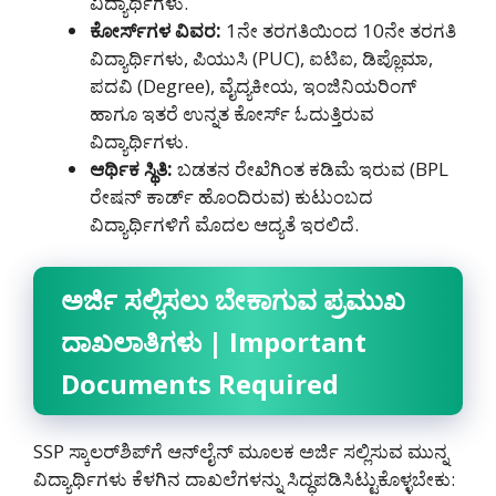
ವಿದ್ಯಾರ್ಥಿಗಳು.
ಕೋರ್ಸ್
ಗಳ
ವಿವರ
:
1ನೇ ತರಗತಿಯಿಂದ 10ನೇ ತರಗತಿ
ವಿದ್ಯಾರ್ಥಿಗಳು, ಪಿಯುಸಿ (PUC), ಐಟಿಐ, ಡಿಪ್ಲೊಮಾ,
ಪದವಿ (Degree), ವೈದ್ಯಕೀಯ, ಇಂಜಿನಿಯರಿಂಗ್
ಹಾಗೂ ಇತರೆ ಉನ್ನತ ಕೋರ್ಸ್ ಓದುತ್ತಿರುವ
ವಿದ್ಯಾರ್ಥಿಗಳು.
ಆರ್ಥಿಕ
ಸ್ಥಿತಿ
:
ಬಡತನ ರೇಖೆಗಿಂತ ಕಡಿಮೆ ಇರುವ (BPL
ರೇಷನ್ ಕಾರ್ಡ್ ಹೊಂದಿರುವ) ಕುಟುಂಬದ
ವಿದ್ಯಾರ್ಥಿಗಳಿಗೆ ಮೊದಲ ಆದ್ಯತೆ ಇರಲಿದೆ.
ಅರ್ಜಿ
ಸಲ್ಲಿಸಲು
ಬೇಕಾಗುವ
ಪ್ರಮುಖ
ದಾಖಲಾತಿಗಳು
| Important
Documents Required
SSP ಸ್ಕಾಲರ್‌ಶಿಪ್‌ಗೆ ಆನ್‌ಲೈನ್ ಮೂಲಕ ಅರ್ಜಿ ಸಲ್ಲಿಸುವ ಮುನ್ನ
ವಿದ್ಯಾರ್ಥಿಗಳು ಕೆಳಗಿನ ದಾಖಲೆಗಳನ್ನು ಸಿದ್ಧಪಡಿಸಿಟ್ಟುಕೊಳ್ಳಬೇಕು: