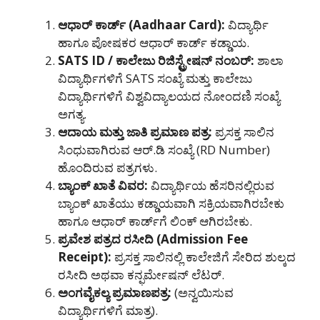
ಆಧಾರ್
ಕಾರ್ಡ್
(Aadhaar Card):
ವಿದ್ಯಾರ್ಥಿ
ಹಾಗೂ ಪೋಷಕರ ಆಧಾರ್ ಕಾರ್ಡ್ ಕಡ್ಡಾಯ.
SATS ID /
ಕಾಲೇಜು
ರಿಜಿಸ್ಟ್ರೇಷನ್
ನಂಬರ್
:
ಶಾಲಾ
ವಿದ್ಯಾರ್ಥಿಗಳಿಗೆ SATS ಸಂಖ್ಯೆ ಮತ್ತು ಕಾಲೇಜು
ವಿದ್ಯಾರ್ಥಿಗಳಿಗೆ ವಿಶ್ವವಿದ್ಯಾಲಯದ ನೋಂದಣಿ ಸಂಖ್ಯೆ
ಅಗತ್ಯ.
ಆದಾಯ
ಮತ್ತು
ಜಾತಿ
ಪ್ರಮಾಣ
ಪತ್ರ
:
ಪ್ರಸಕ್ತ ಸಾಲಿನ
ಸಿಂಧುವಾಗಿರುವ ಆರ್‌.ಡಿ ಸಂಖ್ಯೆ (RD Number)
ಹೊಂದಿರುವ ಪತ್ರಗಳು.
ಬ್ಯಾಂಕ್
ಖಾತೆ
ವಿವರ
:
ವಿದ್ಯಾರ್ಥಿಯ ಹೆಸರಿನಲ್ಲಿರುವ
ಬ್ಯಾಂಕ್ ಖಾತೆಯು ಕಡ್ಡಾಯವಾಗಿ ಸಕ್ರಿಯವಾಗಿರಬೇಕು
ಹಾಗೂ ಆಧಾರ್ ಕಾರ್ಡ್‌ಗೆ ಲಿಂಕ್ ಆಗಿರಬೇಕು.
ಪ್ರವೇಶ
ಪತ್ರದ
ರಸೀದಿ
(Admission Fee
Receipt):
ಪ್ರಸಕ್ತ ಸಾಲಿನಲ್ಲಿ ಕಾಲೇಜಿಗೆ ಸೇರಿದ ಶುಲ್ಕದ
ರಸೀದಿ ಅಥವಾ ಕನ್ಫರ್ಮೇಷನ್ ಲೆಟರ್.
ಅಂಗವೈಕಲ್ಯ
ಪ್ರಮಾಣಪತ್ರ
:
(ಅನ್ವಯಿಸುವ
ವಿದ್ಯಾರ್ಥಿಗಳಿಗೆ ಮಾತ್ರ).