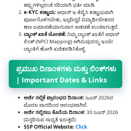
ತಪ್ಪುಗಳಿಲ್ಲದಂತೆ ಸರಿಯಾಗಿ ಭರ್ತಿ ಮಾಡಿ.
e-KYC
ಕಡ್ಡಾಯ
:
ಆಧಾರ್ ಇ-ಕೆವೈಸಿ ಕಡ್ಡಾಯವಾಗಿ
ಪೂರ್ಣಗೊಳಿಸಬೇಕು, ಇಲ್ಲದಿದ್ದರೆ ವಿದ್ಯಾರ್ಥಿವೇತನದ
ಹಣ ಜಮಾವಣೆಯಾಗುವಾಗ ಅಡಚಣೆ ಉಂಟಾಗುತ್ತದೆ.
ಬ್ಯಾಂಕ್
ಖಾತೆ
ಜೋಡಣೆ
:
ನಿಮ್ಮ ಬ್ಯಾಂಕ್ ಖಾತೆಗೆ ಆಧಾರ್
ಲಿಂಕ್ (NPCI Mapping) ಆಗಿರುವುದನ್ನು ಇಂದೇ
ಬ್ಯಾಂಕಿಗೆ ಹೋಗಿ ಖಚಿತಪಡಿಸಿಕೊಳ್ಳಿ.
ಪ್ರಮುಖ
ದಿನಾಂಕಗಳು
ಮತ್ತು
ಲಿಂಕ್
ಗಳು
| Important Dates & Links
ಅರ್ಜಿ
ಸಲ್ಲಿಕೆ
ಪ್ರಾರಂಭದ
ದಿನಾಂಕ
:
ಜೂನ್ 2026ರ
ಮೊದಲ ವಾರದಿಂದ ಆರಂಭವಾಗಿದೆ.
ಅರ್ಜಿ
ಸಲ್ಲಿಸಲು
ಕೊನೆಯ
ದಿನಾಂಕ
:
30 ಜೂನ್ 2026
(ವಿಸ್ತರಿಸುವ ಸಾಧ್ಯತೆ ಇರುತ್ತದೆ).
SSP Official Website:
Click