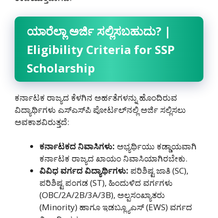
ಯಾರೆಲ್ಲಾ
ಅರ್ಜಿ
ಸಲ್ಲಿಸಬಹುದು
? |
Eligibility Criteria for SSP
Scholarship
ಕರ್ನಾಟಕ ರಾಜ್ಯದ ಕೆಳಗಿನ ಅರ್ಹತೆಗಳನ್ನು ಹೊಂದಿರುವ
ವಿದ್ಯಾರ್ಥಿಗಳು ಎಸ್‌ಎಸ್‌ಪಿ ಪೋರ್ಟಲ್‌ನಲ್ಲಿ ಅರ್ಜಿ ಸಲ್ಲಿಸಲು
ಅವಕಾಶವಿರುತ್ತದೆ:
ಕರ್ನಾಟಕದ
ನಿವಾಸಿಗಳು
:
ಅಭ್ಯರ್ಥಿಯು ಕಡ್ಡಾಯವಾಗಿ
ಕರ್ನಾಟಕ ರಾಜ್ಯದ ಖಾಯಂ ನಿವಾಸಿಯಾಗಿರಬೇಕು.
ವಿವಿಧ
ವರ್ಗದ
ವಿದ್ಯಾರ್ಥಿಗಳು
:
ಪರಿಶಿಷ್ಟ ಜಾತಿ (SC),
ಪರಿಶಿಷ್ಟ ಪಂಗಡ (ST), ಹಿಂದುಳಿದ ವರ್ಗಗಳು
(OBC/2A/2B/3A/3B), ಅಲ್ಪಸಂಖ್ಯಾತರು
(Minority) ಹಾಗೂ ಇಡಬ್ಲ್ಯೂಎಸ್ (EWS) ವರ್ಗದ