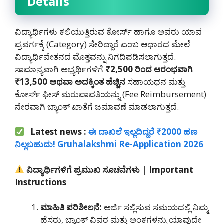
Details
ವಿದ್ಯಾರ್ಥಿಗಳು ಕಲಿಯುತ್ತಿರುವ ಕೋರ್ಸ್ ಹಾಗೂ ಅವರು ಯಾವ
ಪ್ರವರ್ಗಕ್ಕೆ (Category) ಸೇರಿದ್ದಾರೆ ಎಂಬ ಆಧಾರದ ಮೇಲೆ
ವಿದ್ಯಾರ್ಥಿವೇತನದ ಮೊತ್ತವನ್ನು ನಿಗದಿಪಡಿಸಲಾಗುತ್ತದೆ.
ಸಾಮಾನ್ಯವಾಗಿ ಅಭ್ಯರ್ಥಿಗಳಿಗೆ
₹2,500
ರಿಂದ
ಆರಂಭವಾಗಿ
₹13,500
ಅಥವಾ
ಅದಕ್ಕಿಂತ
ಹೆಚ್ಚಿನ
ಸಹಾಯಧನ ಮತ್ತು
ಕೋರ್ಸ್ ಫೀಸ್ ಮರುಪಾವತಿಯನ್ನು (Fee Reimbursement)
ನೇರವಾಗಿ ಬ್ಯಾಂಕ್ ಖಾತೆಗೆ ಜಮಾವಣೆ ಮಾಡಲಾಗುತ್ತದೆ.
Latest news :
ಈ ದಾಖಲೆ ಇಲ್ಲದಿದ್ದರೆ ₹2000 ಹಣ
ನಿಲ್ಲಬಹುದು! Gruhalakshmi Re-Application 2026
ವಿದ್ಯಾರ್ಥಿಗಳಿಗೆ
ಪ್ರಮುಖ
ಸೂಚನೆಗಳು
| Important
Instructions
ಮಾಹಿತಿ
ಪರಿಶೀಲನೆ
:
ಅರ್ಜಿ ಸಲ್ಲಿಸುವ ಸಮಯದಲ್ಲಿ ನಿಮ್ಮ
ಹೆಸರು, ಬ್ಯಾಂಕ್ ವಿವರ ಮತ್ತು ಅಂಕಗಳನ್ನು ಯಾವುದೇ