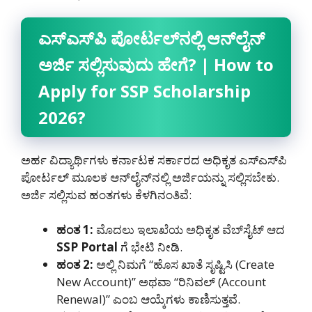
ಎಸ್
ಎಸ್
ಪಿ
ಪೋರ್ಟಲ್
ನಲ್ಲಿ
ಆನ್
ಲೈನ್
ಅರ್ಜಿ
ಸಲ್ಲಿಸುವುದು
ಹೇಗೆ
? | How to
Apply for SSP Scholarship
2026?
ಅರ್ಹ ವಿದ್ಯಾರ್ಥಿಗಳು ಕರ್ನಾಟಕ ಸರ್ಕಾರದ ಅಧಿಕೃತ ಎಸ್‌ಎಸ್‌ಪಿ
ಪೋರ್ಟಲ್ ಮೂಲಕ ಆನ್‌ಲೈನ್‌ನಲ್ಲಿ ಅರ್ಜಿಯನ್ನು ಸಲ್ಲಿಸಬೇಕು.
ಅರ್ಜಿ ಸಲ್ಲಿಸುವ ಹಂತಗಳು ಕೆಳಗಿನಂತಿವೆ:
ಹಂತ
1:
ಮೊದಲು ಇಲಾಖೆಯ ಅಧಿಕೃತ ವೆಬ್‌ಸೈಟ್ ಆದ
SSP Portal
ಗೆ ಭೇಟಿ ನೀಡಿ.
ಹಂತ
2:
ಅಲ್ಲಿ ನಿಮಗೆ “ಹೊಸ ಖಾತೆ ಸೃಷ್ಟಿಸಿ (Create
New Account)” ಅಥವಾ “ರಿನಿವಲ್ (Account
Renewal)” ಎಂಬ ಆಯ್ಕೆಗಳು ಕಾಣಿಸುತ್ತವೆ.