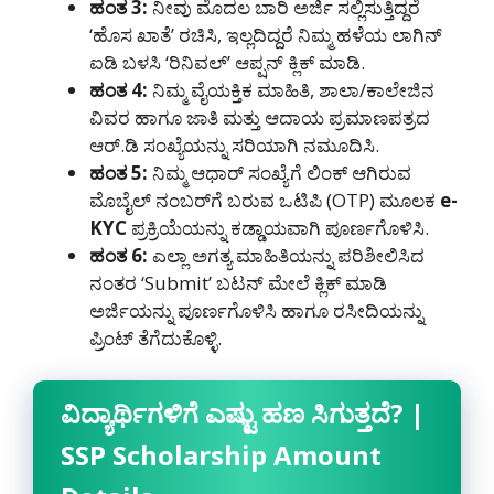
ಹಂತ
3:
ನೀವು ಮೊದಲ ಬಾರಿ ಅರ್ಜಿ ಸಲ್ಲಿಸುತ್ತಿದ್ದರೆ
‘ಹೊಸ ಖಾತೆ’ ರಚಿಸಿ, ಇಲ್ಲದಿದ್ದರೆ ನಿಮ್ಮ ಹಳೆಯ ಲಾಗಿನ್
ಐಡಿ ಬಳಸಿ ‘ರಿನಿವಲ್’ ಆಪ್ಷನ್ ಕ್ಲಿಕ್ ಮಾಡಿ.
ಹಂತ
4:
ನಿಮ್ಮ ವೈಯಕ್ತಿಕ ಮಾಹಿತಿ, ಶಾಲಾ/ಕಾಲೇಜಿನ
ವಿವರ ಹಾಗೂ ಜಾತಿ ಮತ್ತು ಆದಾಯ ಪ್ರಮಾಣಪತ್ರದ
ಆರ್.ಡಿ ಸಂಖ್ಯೆಯನ್ನು ಸರಿಯಾಗಿ ನಮೂದಿಸಿ.
ಹಂತ
5:
ನಿಮ್ಮ ಆಧಾರ್ ಸಂಖ್ಯೆಗೆ ಲಿಂಕ್ ಆಗಿರುವ
ಮೊಬೈಲ್ ನಂಬರ್‌ಗೆ ಬರುವ ಒಟಿಪಿ (OTP) ಮೂಲಕ
e-
KYC
ಪ್ರಕ್ರಿಯೆಯನ್ನು ಕಡ್ಡಾಯವಾಗಿ ಪೂರ್ಣಗೊಳಿಸಿ.
ಹಂತ
6:
ಎಲ್ಲಾ ಅಗತ್ಯ ಮಾಹಿತಿಯನ್ನು ಪರಿಶೀಲಿಸಿದ
ನಂತರ ‘Submit’ ಬಟನ್ ಮೇಲೆ ಕ್ಲಿಕ್ ಮಾಡಿ
ಅರ್ಜಿಯನ್ನು ಪೂರ್ಣಗೊಳಿಸಿ ಹಾಗೂ ರಸೀದಿಯನ್ನು
ಪ್ರಿಂಟ್ ತೆಗೆದುಕೊಳ್ಳಿ.
ವಿದ್ಯಾರ್ಥಿಗಳಿಗೆ
ಎಷ್ಟು
ಹಣ
ಸಿಗುತ್ತದೆ
? |
SSP Scholarship Amount