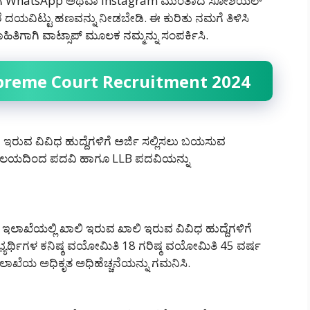
ಮಗೆ WhatsApp ಅಥವಾ Instagram ಮುಂತಾದ ಸೋಶಿಯಲ್
ದಯವಿಟ್ಟು ಹಣವನ್ನು ನೀಡಬೇಡಿ‌. ಈ ಕುರಿತು ನಮಗೆ ತಿಳಿಸಿ
ಿತಿಗಾಗಿ ವಾಟ್ಸಾಪ್ ಮೂಲಕ ನಮ್ಮನ್ನು ಸಂಪರ್ಕಿಸಿ.
 Supreme Court Recruitment 2024
ಇರುವ ವಿವಿಧ ಹುದ್ದೆಗಳಿಗೆ ಅರ್ಜಿ ಸಲ್ಲಿಸಲು ಬಯಸುವ
ವಿದ್ಯಾಲಯದಿಂದ ಪದವಿ ಹಾಗೂ LLB ಪದವಿಯನ್ನು
ಲಾಖೆಯಲ್ಲಿ ಖಾಲಿ ಇರುವ ಖಾಲಿ ಇರುವ ವಿವಿಧ ಹುದ್ದೆಗಳಿಗೆ
್ಯರ್ಥಿಗಳ ಕನಿಷ್ಠ ವಯೋಮಿತಿ 18 ಗರಿಷ್ಠ ವಯೋಮಿತಿ 45 ವರ್ಷ
ಿ ಇಲಾಖೆಯ ಅಧಿಕೃತ ಅಧಿಹೆಚ್ಚನೆಯನ್ನು ಗಮನಿಸಿ.