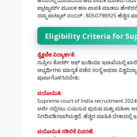
ಹೆಸರಿನಲ್ಲಿ ಯಾರಾದರೂ ಹಣ ಪಾವತಿ ಮಾಡಲು ನಿ
ಪ್ಲಾಟ್ಫಾರ್ಮ್ ಮೂಲಕ ಹಣ ಪಾವತಿ ಮಾಡಲು ಹೇಳಿದರೆ 
ನಮ್ಮ ವಾಟ್ಸಾಪ್ ನಂಬರ್ : 8050798925 ಹೆಚ್ಚಿನ ಮಾಹ
Eligibility Criteria for
ಶೈಕ್ಷಣಿಕ ವಿದ್ಯಾರ್ಹತೆ:
ಸುಪ್ರೀಂ ಕೋರ್ಟ್ ಆಫ್ ಇಂಡಿಯಾ ಇಲಾಖೆಯಲ್ಲಿ ಖಾಲಿ 
ಅಭ್ಯರ್ಥಿಗಳು ಮಾನ್ಯತೆ ಪಡೆದ ಸಂಸ್ಥೆ ಅಥವಾ ವಿಶ್ವ
ಪೂರ್ಣಗೊಳಿಸಿರಬೇಕು.
ವಯೋಮಿತಿ:
Supreme court of India recruitment 2024 ಇ
ಅರ್ಜಿ ಸಲ್ಲಿಸಲು ಬಯಸುವ ಪುರುಷ ಮತ್ತು ಮಹಿಳಾ ಅಭ
ನಿಗದಿಪಡಿಸಲಾಗಿರುತ್ತದೆ. ಹೆಚ್ಚಿನ ಮಾಹಿತಿ ಬೇಕಾದಲ್ಲ
ವಯೋಮಿತಿ ಸಡಿಲಿಕೆ ವಿವರಣೆ: