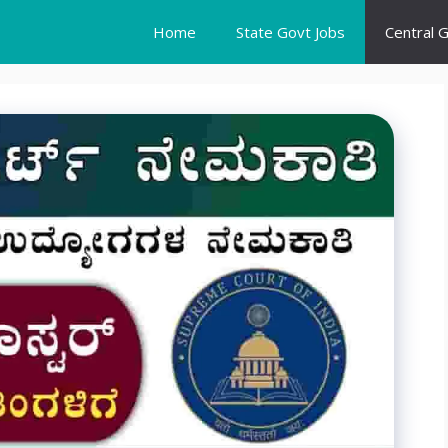
Home
State Govt Jobs
Central 