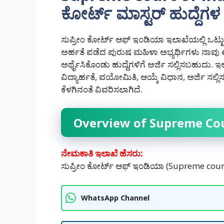
ಕೋರ್ಟ್ ಮಾಸ್ಟರ್ ಹುದ್ದೆಗ
ಸುಪ್ರೀಂ ಕೋರ್ಟ್ ಆಫ್ ಇಂಡಿಯಾ ಇಲಾಖೆಯಲ್ಲಿ ಒಟ್ಟು 
ಅರ್ಹತೆ ಪಡೆದ ಪುರುಷ ಮಹಿಳಾ ಅಭ್ಯರ್ಥಿಗಳು ನಾವು
ಅರ್ಥೈಸಿಕೊಂಡು ಹುದ್ದೆಗಳಿಗೆ ಅರ್ಜಿ ಸಲ್ಲಿಸಬಹುದು. ಇ
ವಿದ್ಯಾರ್ಹತೆ, ವಯೋಮಿತಿ, ಆಯ್ಕೆ ವಿಧಾನ, ಅರ್ಜಿ ಸಲ್
ಕೆಳಗಿನಂತೆ ವಿವರಿಸಲಾಗಿದೆ.
Overview of Supreme Cou
ನೇಮಕಾತಿ ಇಲಾಖೆ ಹೆಸರು:
ಸುಪ್ರೀಂ ಕೋರ್ಟ್ ಆಫ್ ಇಂಡಿಯಾ (Supreme cour
WhatsApp Channel