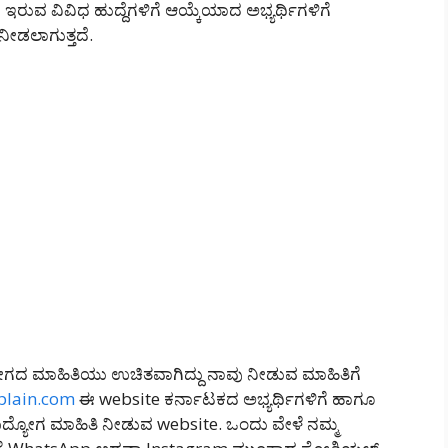
ರುವ ವಿವಿಧ ಹುದ್ದೆಗಳಿಗೆ ಆಯ್ಕೆಯಾದ ಅಭ್ಯರ್ಥಿಗಳಿಗೆ
ೀಡಲಾಗುತ್ತದೆ.
ಗದ ಮಾಹಿತಿಯು ಉಚಿತವಾಗಿದ್ದು ನಾವು ನೀಡುವ ಮಾಹಿತಿಗೆ
plain.com
ಈ website ಕರ್ನಾಟಕದ ಅಭ್ಯರ್ಥಿಗಳಿಗೆ ಹಾಗೂ
್ಯೋಗ ಮಾಹಿತಿ ನೀಡುವ website. ಒಂದು ವೇಳೆ ನಮ್ಮ