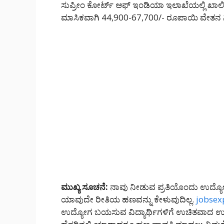
ಸುಪ್ರೀಂ ಕೋರ್ಟ್ ಆಫ್ ಇಂಡಿಯಾ ಇಲಾಖೆಯಲ್ಲಿ ಖಾಲಿ ಇ
ಮಾಸಿಕವಾಗಿ 44,900-67,700/- ರೂಪಾಯಿ ವೇತನ ನ
ಮುಖ್ಯ ಸೂಚನೆ:
ನಾವು ನೀಡುವ ಪ್ರತಿಯೊಂದು ಉದ್ಯೋ
ಯಾವುದೇ ರೀತಿಯ ಹಣವನ್ನು ಕೇಳುವುದಿಲ್ಲ.
jobsex
ಉದ್ಯೋಗ ಬಯಸುವ ವಿದ್ಯಾರ್ಥಿಗಳಿಗೆ ಉಚಿತವಾದ ಉದ