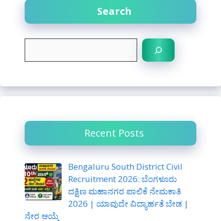
Search
S
e
a
r
c
h
Recent Posts
Bengaluru South District Civil
Recruitment 2026: ಬೆಂಗಳೂರು
ದಕ್ಷಿಣ ಮಹಾನಗರ ಪಾಲಿಕೆ ನೇಮಕಾತಿ
2026 | ಯಾವುದೇ ವಿದ್ಯಾರ್ಹತೆ ಬೇಡ |
ನೇರ ಆಯ್ಕೆ