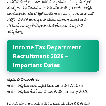
ಗಮನಿಸಿಕೊಳ್ಳಿ ಉದಾಹರಣೆಗೆ ನಿಮ್ಮ ಹೆಸರು, ನಿಮ್ಮ ಮೊಬೈಲ್
ಸಂಖ್ಯೆ ಹಾಗೂ ವಿಳಾಸ ಇವುಗಳು ಸರಿಯಾಗಿದ್ದರೆ ಅರ್ಜಿ ಸಲ್ಲಿಸಿ
ಎಂಬುವುದರ ಮೇಲೆ ಕ್ಲಿಕ್ ಮಾಡಿ ಅರ್ಜಿಯನ್ನ ಸಂಪೂರ್ಣವಾಗಿ
ಸಲ್ಲಿಸಿ, ಬಳಿತಕ ಕಂಪ್ಯೂಟರ್ ಪಡೆದ ಮೇಲೆ ಕಾಣುವ ಅರ್ಜಿ
ನಮೂನೆಯನ್ನು ಡೌನ್ಲೋಡ್ ಮಾಡಿಕೊಂಡು ನಿಮ್ಮ ಬಳಿ
ಇಟ್ಟುಕೊಳ್ಳಿ.
Income Tax Department
Recruitment 2026 –
Important Dates
ಪ್ರಮುಖ ದಿನಾಂಕಗಳು:
ಅರ್ಜಿ ಸಲ್ಲಿಸಲು ಪ್ರಾರಂಭದ ದಿನಾಂಕ: 30/12/2025
ಅರ್ಜಿ ಸಲ್ಲಿಸಲು ಕೊನೆಯ ದಿನಾಂಕ: 08 January 2026
(ಒಂದು ವೇಳೆ ಆದಾಯ ತೆರಿಗೆ ಇಲಾಖೆಯ ನೋಟಿಫಿಕೇಶನ್