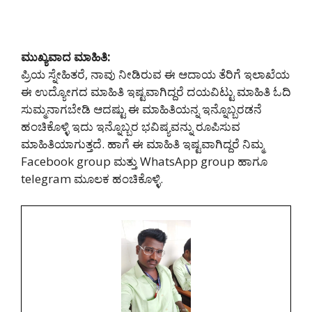
ಮುಖ್ಯವಾದ ಮಾಹಿತಿ:
ಪ್ರಿಯ ಸ್ನೇಹಿತರೆ, ನಾವು ನೀಡಿರುವ ಈ ಆದಾಯ ತೆರಿಗೆ ಇಲಾಖೆಯ
ಈ ಉದ್ಯೋಗದ ಮಾಹಿತಿ ಇಷ್ಟವಾಗಿದ್ದರೆ ದಯವಿಟ್ಟು ಮಾಹಿತಿ ಓದಿ
ಸುಮ್ಮನಾಗಬೇಡಿ ಆದಷ್ಟು ಈ ಮಾಹಿತಿಯನ್ನ ಇನ್ನೊಬ್ಬರಡನೆ
ಹಂಚಿಕೊಳ್ಳಿ ಇದು ಇನ್ನೊಬ್ಬರ ಭವಿಷ್ಯವನ್ನು ರೂಪಿಸುವ
ಮಾಹಿತಿಯಾಗುತ್ತದೆ. ಹಾಗೆ ಈ ಮಾಹಿತಿ ಇಷ್ಟವಾಗಿದ್ದರೆ ನಿಮ್ಮ
Facebook group ಮತ್ತು WhatsApp group ಹಾಗೂ
telegram ಮೂಲಕ ಹಂಚಿಕೊಳ್ಳಿ.