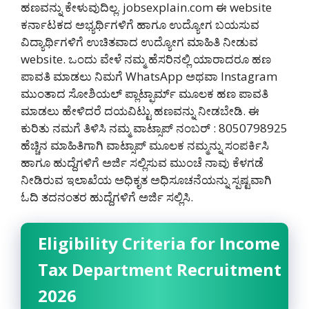
ಹಣವನ್ನು ಕೇಳುವುದಿಲ್ಲ. jobsexplain.com ಈ website
ಕರ್ನಾಟಕದ ಅಭ್ಯರ್ಥಿಗಳಿಗೆ ಹಾಗೂ ಉದ್ಯೋಗ ಬಯಸುವ
ವಿದ್ಯಾರ್ಥಿಗಳಿಗೆ ಉಚಿತವಾದ ಉದ್ಯೋಗ ಮಾಹಿತಿ ನೀಡುವ
website. ಒಂದು ವೇಳೆ ನಮ್ಮ ಹೆಸರಿನಲ್ಲಿ ಯಾರಾದರೂ ಹಣ
ಪಾವತಿ ಮಾಡಲು ನಿಮಗೆ WhatsApp ಅಥವಾ Instagram
ಮುಂತಾದ ಸೋಶಿಯಲ್ ಪ್ಲಾಟ್ಫಾರ್ಮ್ ಮೂಲಕ ಹಣ ಪಾವತಿ
ಮಾಡಲು ಹೇಳಿದರೆ ದಯವಿಟ್ಟು ಹಣವನ್ನು ನೀಡಬೇಡಿ‌. ಈ
ಕುರಿತು ನಮಗೆ ತಿಳಿಸಿ ನಮ್ಮ ವಾಟ್ಸಾಪ್ ನಂಬರ್ : 8050798925
ಹೆಚ್ಚಿನ ಮಾಹಿತಿಗಾಗಿ ವಾಟ್ಸಾಪ್ ಮೂಲಕ ನಮ್ಮನ್ನು ಸಂಪರ್ಕಿಸಿ
ಹಾಗೂ ಹುದ್ದೆಗಳಿಗೆ ಅರ್ಜಿ ಸಲ್ಲಿಸುವ ಮುಂಚೆ ನಾವು ಕೆಳಗಡೆ
ನೀಡಿರುವ ಇಲಾಖೆಯ ಅಧಿಕೃತ ಅಧಿಸೂಚನೆಯನ್ನು ಸ್ಪಷ್ಟವಾಗಿ
ಓದಿ ತದನಂತರ ಹುದ್ದೆಗಳಿಗೆ ಅರ್ಜಿ ಸಲ್ಲಿಸಿ.
Eligibility Criteria for Income
Tax Department Recruitment
2026