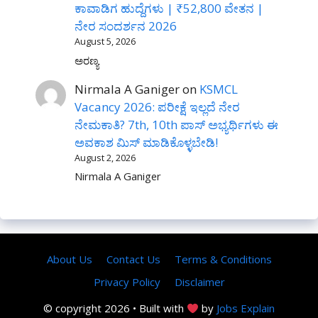
ಕಾವಾಡಿಗ ಹುದ್ದೆಗಳು | ₹52,800 ವೇತನ |
ನೇರ ಸಂದರ್ಶನ 2026
August 5, 2026
ಅರಣ್ಯ
Nirmala A Ganiger
on
KSMCL
Vacancy 2026: ಪರೀಕ್ಷೆ ಇಲ್ಲದೆ ನೇರ
ನೇಮಕಾತಿ? 7th, 10th ಪಾಸ್ ಅಭ್ಯರ್ಥಿಗಳು ಈ
ಅವಕಾಶ ಮಿಸ್ ಮಾಡಿಕೊಳ್ಳಬೇಡಿ!
August 2, 2026
Nirmala A Ganiger
About Us
Contact Us
Terms & Conditions
Privacy Policy
Disclaimer
© copyright 2026 • Built with
by
Jobs Explain