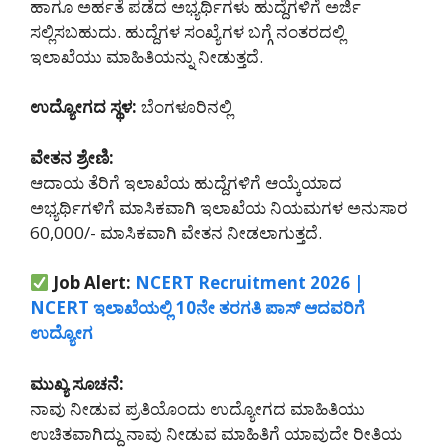
ಹಾಗೂ ಅರ್ಹತೆ ಪಡೆದ ಅಭ್ಯರ್ಥಿಗಳು ಹುದ್ದೆಗಳಿಗೆ ಅರ್ಜಿ
ಸಲ್ಲಿಸಬಹುದು. ಹುದ್ದೆಗಳ ಸಂಖ್ಯೆಗಳ ಬಗ್ಗೆ ನಂತರದಲ್ಲಿ
ಇಲಾಖೆಯು ಮಾಹಿತಿಯನ್ನು ನೀಡುತ್ತದೆ.
ಉದ್ಯೋಗದ ಸ್ಥಳ:
ಬೆಂಗಳೂರಿನಲ್ಲಿ
ವೇತನ ಶ್ರೇಣಿ:
ಆದಾಯ ತೆರಿಗೆ ಇಲಾಖೆಯ ಹುದ್ದೆಗಳಿಗೆ ಆಯ್ಕೆಯಾದ
ಅಭ್ಯರ್ಥಿಗಳಿಗೆ ಮಾಸಿಕವಾಗಿ ಇಲಾಖೆಯ ನಿಯಮಗಳ ಅನುಸಾರ
60,000/- ಮಾಸಿಕವಾಗಿ ವೇತನ ನೀಡಲಾಗುತ್ತದೆ.
Job Alert:
NCERT Recruitment 2026 |
NCERT ಇಲಾಖೆಯಲ್ಲಿ 10ನೇ ತರಗತಿ ಪಾಸ್ ಆದವರಿಗೆ
ಉದ್ಯೋಗ
ಮುಖ್ಯ ಸೂಚನೆ:
ನಾವು ನೀಡುವ ಪ್ರತಿಯೊಂದು ಉದ್ಯೋಗದ ಮಾಹಿತಿಯು
ಉಚಿತವಾಗಿದ್ದು ನಾವು ನೀಡುವ ಮಾಹಿತಿಗೆ ಯಾವುದೇ ರೀತಿಯ