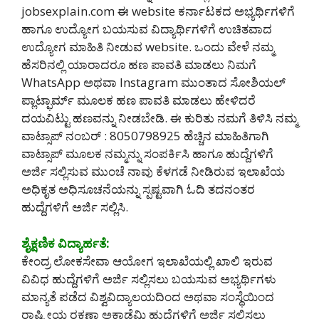
jobsexplain.com ಈ website ಕರ್ನಾಟಕದ ಅಭ್ಯರ್ಥಿಗಳಿಗೆ
ಹಾಗೂ ಉದ್ಯೋಗ ಬಯಸುವ ವಿದ್ಯಾರ್ಥಿಗಳಿಗೆ ಉಚಿತವಾದ
ಉದ್ಯೋಗ ಮಾಹಿತಿ ನೀಡುವ website. ಒಂದು ವೇಳೆ ನಮ್ಮ
ಹೆಸರಿನಲ್ಲಿ ಯಾರಾದರೂ ಹಣ ಪಾವತಿ ಮಾಡಲು ನಿಮಗೆ
WhatsApp ಅಥವಾ Instagram ಮುಂತಾದ ಸೋಶಿಯಲ್
ಪ್ಲಾಟ್ಫಾರ್ಮ್ ಮೂಲಕ ಹಣ ಪಾವತಿ ಮಾಡಲು ಹೇಳಿದರೆ
ದಯವಿಟ್ಟು ಹಣವನ್ನು ನೀಡಬೇಡಿ‌. ಈ ಕುರಿತು ನಮಗೆ ತಿಳಿಸಿ ನಮ್ಮ
ವಾಟ್ಸಾಪ್ ನಂಬರ್ : 8050798925 ಹೆಚ್ಚಿನ ಮಾಹಿತಿಗಾಗಿ
ವಾಟ್ಸಾಪ್ ಮೂಲಕ ನಮ್ಮನ್ನು ಸಂಪರ್ಕಿಸಿ ಹಾಗೂ ಹುದ್ದೆಗಳಿಗೆ
ಅರ್ಜಿ ಸಲ್ಲಿಸುವ ಮುಂಚೆ ನಾವು ಕೆಳಗಡೆ ನೀಡಿರುವ ಇಲಾಖೆಯ
ಅಧಿಕೃತ ಅಧಿಸೂಚನೆಯನ್ನು ಸ್ಪಷ್ಟವಾಗಿ ಓದಿ ತದನಂತರ
ಹುದ್ದೆಗಳಿಗೆ ಅರ್ಜಿ ಸಲ್ಲಿಸಿ.
ಶೈಕ್ಷಣಿಕ ವಿದ್ಯಾರ್ಹತೆ:
ಕೇಂದ್ರ ಲೋಕಸೇವಾ ಆಯೋಗ ಇಲಾಖೆಯಲ್ಲಿ ಖಾಲಿ ಇರುವ
ವಿವಿಧ ಹುದ್ದೆಗಳಿಗೆ ಅರ್ಜಿ ಸಲ್ಲಿಸಲು ಬಯಸುವ ಅಭ್ಯರ್ಥಿಗಳು
ಮಾನ್ಯತೆ ಪಡೆದ ವಿಶ್ವವಿದ್ಯಾಲಯದಿಂದ ಅಥವಾ ಸಂಸ್ಥೆಯಿಂದ
ರಾಷ್ಟ್ರೀಯ ರಕ್ಷಣಾ ಅಕಾಡೆಮಿ ಹುದ್ದೆಗಳಿಗೆ ಅರ್ಜಿ ಸಲ್ಲಿಸಲು