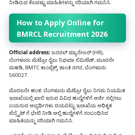
ನೀಡಿರುವ ಕೆಲವಷ್ಟು ಮಾಹಿತಿಗಳನ್ನು ಸರಿಯಾಗಿ ಗಮನಿಸಿ.
How to Apply Online for
BMRCL Recruitment 2026
Official address:
ಜನರಲ್ ಮ್ಯಾನೇಜರ್ (HR),
ಬೆಂಗಳೂರು ಮೆಟ್ರೋ ರೈಲು ನಿಘಮಾ ಲಿಮಿಟೆಡ್, ಮೂರನೇ
ಮಹಡಿ, BMTC ಕಾಂಪ್ಲೆಕ್ಸ್, ಶಾಂತಿ ನಗರ, ಬೆಂಗಳೂರು
560027.
ಮೊದಲನೇ ಹಂತ: ಬೆಂಗಳೂರು ಮೆಟ್ರೋ ರೈಲು ನಿಗಮ ನಿಯಮಿತ
ಇಲಾಖೆಯಲ್ಲಿ ಖಾಲಿ ಇರುವ ವಿವಿಧ ಹುದ್ದೆಗಳಿಗೆ ಅರ್ಜಿ ಸಲ್ಲಿಸಲು
ಬಯಸುವ ಅಭ್ಯರ್ಥಿಗಳು ದಯವಿಟ್ಟು ಇಲಾಖೆಯ ಅಧಿಕೃತ
ವೆಬ್ಸೈಟ್ ಗೆ ಭೇಟಿ ನೀಡಿ ಅಲ್ಲಿ ಹುದ್ದೆಗಳಿಗೆ ಸಂಬಂಧಿಸಿದ
ಮಾಹಿತಿಯನ್ನು ಸರಿಯಾಗಿ ಗಮನಿಸಿ.