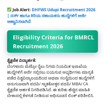
Job Alert:
DHFWS Udupi Recruitment 2026
| ನರ್ಸ್ ಹಾಗೂ ಕಿರಿಯ ಸಹಾಯಕರು ಹುದ್ದೆಗಳಿಗೆ ಅರ್ಜಿ
ಆಹ್ವಾನಿಸಲಾಗಿದೆ
Eligibility Criteria for BMRCL
Recruitment 2026
ಶೈಕ್ಷಣಿಕ ವಿದ್ಯಾರ್ಹತೆ:
ಬೆಂಗಳೂರು ಮೆಟ್ರೋ ರೈಲು ನಿಗಮ ನಿಯಮಿತ ಇಲಾಖೆಯ
ಹುದ್ದೆಗಳಿಗೆ ಅರ್ಜಿ ಸಲ್ಲಿಸಲು ಬಯಸುವ ಅಭ್ಯರ್ಥಿಗಳು ಮಾನ್ಯತೆ
ಪಡೆದ ವಿಶ್ವವಿದ್ಯಾಲಯದಿಂದ ಅಥವಾ ಸಂಸ್ಥೆಯಿಂದ ಹುದ್ದೆಗಳಿಗೆ
ಅನುಗುಣವಾಗಿ ಪದವಿ/ ಸ್ನಾತಕೋತ್ತರ ಪದವಿ/ MBA/ CA
ಶೈಕ್ಷಣಿಕ ಅರ್ಹತೆ ನಿಗದಿಪಡಿಸಿದೆ. ಈ ಕುರಿತು ಹೆಚ್ಚಿನ ಮಾಹಿತಿ
ಬೇಕಾದಲ್ಲಿ ಕೆಳಗಡೆ ನೀಡಿರುವ ಅಧಿಸೂಚನೆ ಲಿಂಕ್ ಪರಿಶೀಲಿಸಿ.