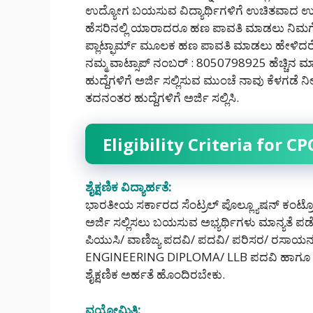
ಉದ್ಯೋಗ ಬಯಸುವ ವಿದ್ಯಾರ್ಥಿಗಳಿಗೆ ಉಚಿತವಾದ ಉದ
ಹೆಸರಿನಲ್ಲಿ ಯಾರಾದರೂ ಹಣ ಪಾವತಿ ಮಾಡಲು ನಿ
ಪ್ಲಾಟ್ಫಾರ್ಮ್ ಮೂಲಕ ಹಣ ಪಾವತಿ ಮಾಡಲು ಹೇಳಿದರೆ 
ನಮ್ಮ ವಾಟ್ಸಾಪ್ ನಂಬರ್ : 8050798925 ಹೆಚ್ಚಿನ ಮಾ
ಹುದ್ದೆಗಳಿಗೆ ಅರ್ಜಿ ಸಲ್ಲಿಸುವ ಮುಂಚೆ ನಾವು ಕೆಳಗಡೆ
ತದನಂತರ ಹುದ್ದೆಗಳಿಗೆ ಅರ್ಜಿ ಸಲ್ಲಿಸಿ.
Eligibility Criteria for 
ಶೈಕ್ಷಣಿಕ ವಿದ್ಯಾರ್ಹತೆ:
ಭಾರತೀಯ ಸರ್ಕಾರದ ಸೆಂಟ್ರಲ್ ಪೊಲ್ಲ್ಯೂಷನ್ ಕಂಟ್ರೋ
ಅರ್ಜಿ ಸಲ್ಲಿಸಲು ಬಯಸುವ ಅಭ್ಯರ್ಥಿಗಳು ಮಾನ್ಯತೆ ಪಡ
ಪಿಯುಸಿ/ ವಾಣಿಜ್ಯ ಪದವಿ/ ಪದವಿ/ ಪರಿಸರ/ ರಸಾಯನಶಾಸ್
ENGINEERING DIPLOMA/ LLB ಪದವಿ ಹಾಗೂ ಕಾನ
ಶೈಕ್ಷಣಿಕ ಅರ್ಹತೆ ಹೊಂದಿರಬೇಕು.
ವಯೋಮಿತಿ: