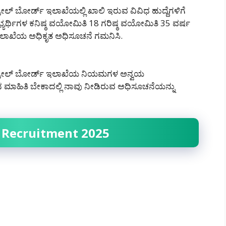
ಲ್ ಬೋರ್ಡ್ ಇಲಾಖೆಯಲ್ಲಿ ಖಾಲಿ ಇರುವ ವಿವಿಧ ಹುದ್ದೆಗಳಿಗೆ
್ಯರ್ಥಿಗಳ ಕನಿಷ್ಠ ವಯೋಮಿತಿ 18 ಗರಿಷ್ಠ ವಯೋಮಿತಿ 35 ವರ್ಷ
ಲಿ ಇಲಾಖೆಯ ಅಧಿಕೃತ ಅಧಿಸೂಚನೆ ಗಮನಿಸಿ.
ಂಟ್ರೋಲ್ ಬೋರ್ಡ್ ಇಲಾಖೆಯ ನಿಯಮಗಳ ಅನ್ವಯ
್ಚಿನ ಮಾಹಿತಿ ಬೇಕಾದಲ್ಲಿ ನಾವು ನೀಡಿರುವ ಅಧಿಸೂಚನೆಯನ್ನು
B Recruitment 2025