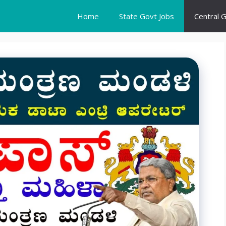
Home
State Govt Jobs
Central 