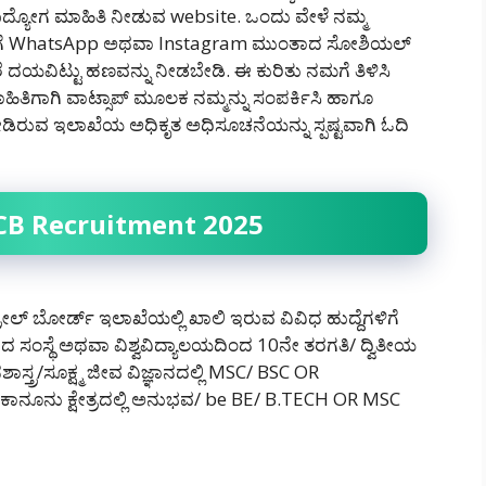
್ಯೋಗ ಮಾಹಿತಿ ನೀಡುವ website. ಒಂದು ವೇಳೆ ನಮ್ಮ
ಮಗೆ WhatsApp ಅಥವಾ Instagram ಮುಂತಾದ ಸೋಶಿಯಲ್
ದಯವಿಟ್ಟು ಹಣವನ್ನು ನೀಡಬೇಡಿ‌. ಈ ಕುರಿತು ನಮಗೆ ತಿಳಿಸಿ
ಹಿತಿಗಾಗಿ ವಾಟ್ಸಾಪ್ ಮೂಲಕ ನಮ್ಮನ್ನು ಸಂಪರ್ಕಿಸಿ ಹಾಗೂ
 ನೀಡಿರುವ ಇಲಾಖೆಯ ಅಧಿಕೃತ ಅಧಿಸೂಚನೆಯನ್ನು ಸ್ಪಷ್ಟವಾಗಿ ಓದಿ
CPCB Recruitment 2025
ಲ್ ಬೋರ್ಡ್ ಇಲಾಖೆಯಲ್ಲಿ ಖಾಲಿ ಇರುವ ವಿವಿಧ ಹುದ್ದೆಗಳಿಗೆ
ೆದ ಸಂಸ್ಥೆ ಅಥವಾ ವಿಶ್ವವಿದ್ಯಾಲಯದಿಂದ 10ನೇ ತರಗತಿ/ ದ್ವಿತೀಯ
ತ್ರ/ಸೂಕ್ಷ್ಮ ಜೀವ ವಿಜ್ಞಾನದಲ್ಲಿ MSC/ BSC OR
ೂನು ಕ್ಷೇತ್ರದಲ್ಲಿ ಅನುಭವ/ be BE/ B.TECH OR MSC