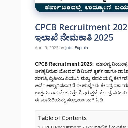
CPCB Recruitment 2025
ಇಲಾಖೆ ನೇಮಕಾತಿ 2025
April 9, 2025
by
Jobs Explain
CPCB Recruitment 2025:
ಮಾಲಿನ್ಯ ನಿಯಂತ್
ಅಗತ್ಯವಿರುವ ಲೋವರ್ ಡಿವಿಜನ್ ಕ್ಲರ್ಕ್ ಹಾಗೂ ಡಾಟಾ
ತರಗತಿ, ದ್ವಿತೀಯ ಪಿಯುಸಿ ಮತ್ತು ಪದವಿಯಲ್ಲಿ ತೇರ್ಗ
ಅರ್ಜಿ ಆಹ್ವಾನಿಸಲಾಗಿದೆ ಈ ಹುದ್ದೆಗಳು ಕೇಂದ್ರ ಸರ್
ಉತ್ತಮವಾದ ವೇತನ ಶ್ರೇಣಿ ಇರುತ್ತದೆ. ಕೇಂದ್ರ ಸರಕ
ಈ ಮಾಹಿತಿಯನ್ನು ಸಂಪೂರ್ಣವಾಗಿ ಓದಿ.
Table of Contents
CPCB Recruitment 2025: ಮಾಲಿನ್ಯ ನಿಯಂತ್ರ