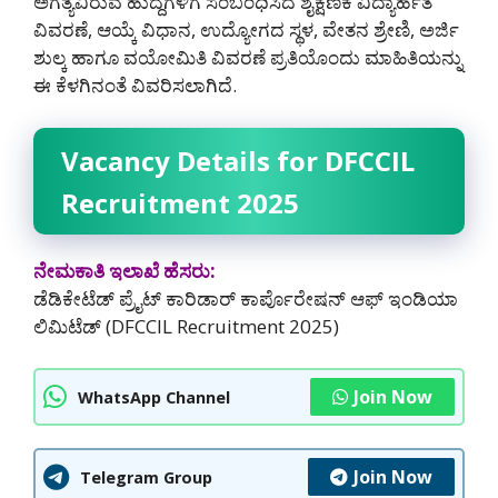
ಅಗತ್ಯವಿರುವ ಹುದ್ದೆಗಳಿಗೆ ಸಂಬಂಧಿಸಿದ ಶೈಕ್ಷಣಿಕ ವಿದ್ಯಾರ್ಹತೆ
ವಿವರಣೆ, ಆಯ್ಕೆ ವಿಧಾನ, ಉದ್ಯೋಗದ ಸ್ಥಳ, ವೇತನ ಶ್ರೇಣಿ, ಅರ್ಜಿ
ಶುಲ್ಕ ಹಾಗೂ ವಯೋಮಿತಿ ವಿವರಣೆ ಪ್ರತಿಯೊಂದು ಮಾಹಿತಿಯನ್ನು
ಈ ಕೆಳಗಿನಂತೆ ವಿವರಿಸಲಾಗಿದೆ.
Vacancy Details for DFCCIL
Recruitment 2025
ನೇಮಕಾತಿ ಇಲಾಖೆ ಹೆಸರು:
ಡೆಡಿಕೇಟೆಡ್ ಪ್ರೈಟ್ ಕಾರಿಡಾರ್ ಕಾರ್ಪೊರೇಷನ್ ಆಫ್ ಇಂಡಿಯಾ
ಲಿಮಿಟೆಡ್ (DFCCIL Recruitment 2025)
Join Now
WhatsApp Channel
Join Now
Telegram Group