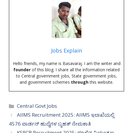
Jobs Explain
Hello friends, my name is Basavaraj. I am the writer and
founder
of this blog. I share all the information related
to Central government jobs, State government jobs,
and government schemes
through
this website.
Categories
Central Govt Jobs
AIIMS Recruitment 2025: AIIMS ಇಲಾಖೆಯಲ್ಲಿ
4576 ವಾರ್ಡನ್ ಹುದ್ದೆಗಳ ಬೃಹತ್ ನೇಮಕಾತಿ
KSPCB Recruitment 2025: ಮಾಲಿನ್ಯ ನಿಯಂತ್ರಣ