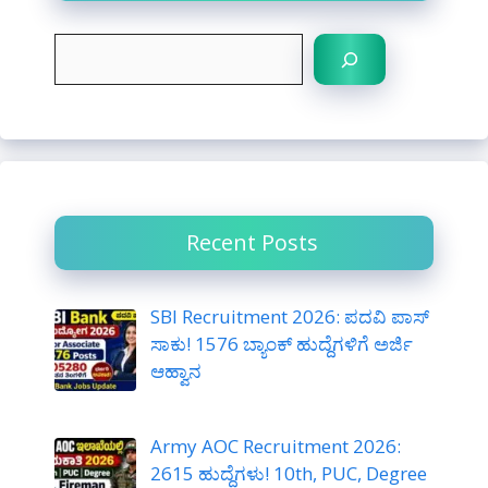
S
e
a
r
c
h
Recent Posts
SBI Recruitment 2026: ಪದವಿ ಪಾಸ್
ಸಾಕು! 1576 ಬ್ಯಾಂಕ್ ಹುದ್ದೆಗಳಿಗೆ ಅರ್ಜಿ
ಆಹ್ವಾನ
Army AOC Recruitment 2026:
2615 ಹುದ್ದೆಗಳು! 10th, PUC, Degree