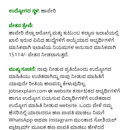
ಉದ್ಯೋಗದ ಸ್ಥಳ:
ಹಾವೇರಿ
ವೇತನ ಶ್ರೇಣಿ:
ಹಾವೇರಿ ಜಿಲ್ಲಾ ಆರೋಗ್ಯ ಮತ್ತು ಕುಟುಂಬ ಕಲ್ಯಾಣ ಇಲಾಖೆಯಲ್ಲಿ
ಖಾಲಿ ಇರುವ ವಿವಿಧ ಹುದ್ದೆಗಳಿಗೆ ಆಯ್ಕೆಯಾದ ಅಭ್ಯರ್ಥಿಗಳಿಗೆ
ಮಾಸಿಕವಾಗಿ ಇಲಾಖೆಯ ನಿಯಮಗಳ ಅನುಸಾರ ಮಾಸಿಕವಾಗಿ
15114/- ವೇತನ ನೀಡಲಾಗುತ್ತದೆ.
ಮುಖ್ಯ ಸೂಚನೆ:
ನಾವು ನೀಡುವ ಪ್ರತಿಯೊಂದು ಉದ್ಯೋಗದ
ಮಾಹಿತಿಯು ಉಚಿತವಾಗಿದ್ದು ನಾವು ನೀಡುವ ಮಾಹಿತಿಗೆ
ಯಾವುದೇ ರೀತಿಯ ಹಣವನ್ನು ಕೇಳುವುದಿಲ್ಲ.
jobsexplain.com ಈ website ಕರ್ನಾಟಕದ ಅಭ್ಯರ್ಥಿಗಳಿಗೆ
ಹಾಗೂ ಉದ್ಯೋಗ ಬಯಸುವ ವಿದ್ಯಾರ್ಥಿಗಳಿಗೆ ಉಚಿತವಾದ
ಉದ್ಯೋಗ ಮಾಹಿತಿ ನೀಡುವ website. ಒಂದು ವೇಳೆ ನಮ್ಮ
ಹೆಸರಿನಲ್ಲಿ ಯಾರಾದರೂ ಹಣ ಪಾವತಿ ಮಾಡಲು ನಿಮಗೆ
WhatsApp ಅಥವಾ Instagram ಮುಂತಾದ ಸೋಶಿಯಲ್
ಪ್ಲಾಟ್ಫಾರ್ಮ್ ಮೂಲಕ ಹಣ ಪಾವತಿ ಮಾಡಲು ಹೇಳಿದರೆ