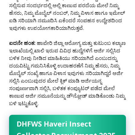
ಸಲ್ಲಿಸುವ ಸಂದರ್ಭದಲ್ಲಿ ಅಲ್ಲಿ ಕಾಣುವ ಪರದೆಯ ಮೇಲೆ ನಿಮ್ಮ
ಹೆಸರು, ನಿಮ್ಮ ಮೊಬೈಲ್ ನಂಬರ್, ನಿಮ್ಮ ವಿಳಾಸ ಹಾಗೂ ಇಮೇಲ್
ಐಡಿ ಸರಿಯಾಗಿ ನಮೂದಿಸಿ ಏಕೆಂದರೆ ಸಂವಹನ ಉದ್ದೇಶದಿಂದ
ಇವುಗಳು ಉಪಯೋಗಕಾರಿಯಾಗಿರುತ್ತವೆ.
ಐದನೇ ಹಂತ:
ಹಾವೇರಿ ಜಿಲ್ಲಾ ಆರೋಗ್ಯ ಮತ್ತು ಕುಟುಂಬ ಕಲ್ಯಾಣ
ಇಲಾಖೆಯಲ್ಲಿ ಖಾಲಿ ಇರುವ ವಿವಿಧ ಹುದ್ದೆಗಳಿಗೆ ಅರ್ಜಿ ಸಲ್ಲಿಸಿದ
ಬಳಿಕ ನೀವು ನೀಡಿದ ಮಾಹಿತಿಯು ಸರಿಯಾಗಿದೆ ಎಂಬುದನ್ನು
ದಯವಿಟ್ಟು ಗಮನಿಸಿಕೊಳ್ಳಿ ಉದಾಹರಣೆಗೆ ನಿಮ್ಮ ಹೆಸರು, ನಿಮ್ಮ
ಮೊಬೈಲ್ ಸಂಖ್ಯೆ ಹಾಗೂ ವಿಳಾಸ ಇವುಗಳು ಸರಿಯಾಗಿದ್ದರೆ ಅರ್ಜಿ
ಸಲ್ಲಿಸಿ ಎಂಬುವುದರ ಮೇಲೆ ಕ್ಲಿಕ್ ಮಾಡಿ ಅರ್ಜಿಯನ್ನ
ಸಂಪೂರ್ಣವಾಗಿ ಸಲ್ಲಿಸಿ, ಬಳಿತಕ ಕಂಪ್ಯೂಟರ್ ಪಡೆದ ಮೇಲೆ
ಕಾಣುವ ಅರ್ಜಿ ನಮೂನೆಯನ್ನು ಡೌನ್ಲೋಡ್ ಮಾಡಿಕೊಂಡು ನಿಮ್ಮ
ಬಳಿ ಇಟ್ಟುಕೊಳ್ಳಿ.
DHFWS Haveri Insect