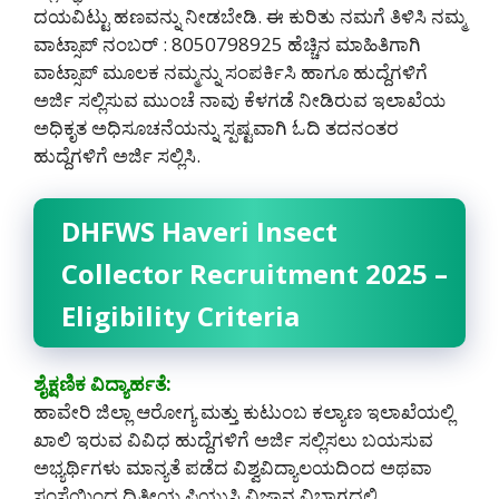
ದಯವಿಟ್ಟು ಹಣವನ್ನು ನೀಡಬೇಡಿ‌. ಈ ಕುರಿತು ನಮಗೆ ತಿಳಿಸಿ ನಮ್ಮ
ವಾಟ್ಸಾಪ್ ನಂಬರ್ : 8050798925 ಹೆಚ್ಚಿನ ಮಾಹಿತಿಗಾಗಿ
ವಾಟ್ಸಾಪ್ ಮೂಲಕ ನಮ್ಮನ್ನು ಸಂಪರ್ಕಿಸಿ ಹಾಗೂ ಹುದ್ದೆಗಳಿಗೆ
ಅರ್ಜಿ ಸಲ್ಲಿಸುವ ಮುಂಚೆ ನಾವು ಕೆಳಗಡೆ ನೀಡಿರುವ ಇಲಾಖೆಯ
ಅಧಿಕೃತ ಅಧಿಸೂಚನೆಯನ್ನು ಸ್ಪಷ್ಟವಾಗಿ ಓದಿ ತದನಂತರ
ಹುದ್ದೆಗಳಿಗೆ ಅರ್ಜಿ ಸಲ್ಲಿಸಿ.
DHFWS Haveri Insect
Collector Recruitment 2025 –
Eligibility Criteria
ಶೈಕ್ಷಣಿಕ ವಿದ್ಯಾರ್ಹತೆ:
ಹಾವೇರಿ ಜಿಲ್ಲಾ ಆರೋಗ್ಯ ಮತ್ತು ಕುಟುಂಬ ಕಲ್ಯಾಣ ಇಲಾಖೆಯಲ್ಲಿ
ಖಾಲಿ ಇರುವ ವಿವಿಧ ಹುದ್ದೆಗಳಿಗೆ ಅರ್ಜಿ ಸಲ್ಲಿಸಲು ಬಯಸುವ
ಅಭ್ಯರ್ಥಿಗಳು ಮಾನ್ಯತೆ ಪಡೆದ ವಿಶ್ವವಿದ್ಯಾಲಯದಿಂದ ಅಥವಾ
ಸಂಸ್ಥೆಯಿಂದ ದ್ವಿತೀಯ ಪಿಯುಸಿ ವಿಜ್ಞಾನ ವಿಭಾಗದಲ್ಲಿ