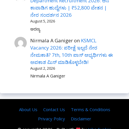
Department Recruitment 2026: ಆನೆ
ಕಾವಾಡಿಗ ಹುದ್ದೆಗಳು | ₹52,800 ವೇತನ |
ನೇರ ಸಂದರ್ಶನ 2026
August 5, 2026
ಅರಣ್ಯ
Nirmala A Ganiger
on
KSMCL
Vacancy 2026: ಪರೀಕ್ಷೆ ಇಲ್ಲದೆ ನೇರ
ನೇಮಕಾತಿ? 7th, 10th ಪಾಸ್ ಅಭ್ಯರ್ಥಿಗಳು ಈ
ಅವಕಾಶ ಮಿಸ್ ಮಾಡಿಕೊಳ್ಳಬೇಡಿ!
August 2, 2026
Nirmala A Ganiger
About Us
Contact Us
Terms & Conditions
Privacy Policy
Disclaimer