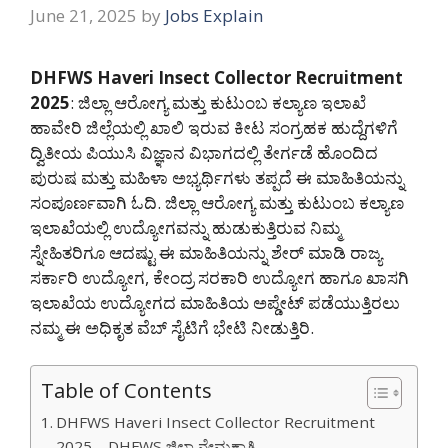
June 21, 2025
by
Jobs Explain
DHFWS Haveri Insect Collector Recruitment
2025
: ಜಿಲ್ಲಾ ಆರೋಗ್ಯ ಮತ್ತು ಕುಟುಂಬ ಕಲ್ಯಾಣ ಇಲಾಖೆ
ಹಾವೇರಿ ಜಿಲ್ಲೆಯಲ್ಲಿ ಖಾಲಿ ಇರುವ ಕೀಟ ಸಂಗ್ರಹಕ ಹುದ್ದೆಗಳಿಗೆ
ದ್ವಿತೀಯ ಪಿಯುಸಿ ವಿಜ್ಞಾನ ವಿಭಾಗದಲ್ಲಿ ತೇರ್ಗಡೆ ಹೊಂದಿದ
ಪುರುಷ ಮತ್ತು ಮಹಿಳಾ ಅಭ್ಯರ್ಥಿಗಳು ತಪ್ಪದೆ ಈ ಮಾಹಿತಿಯನ್ನು
ಸಂಪೂರ್ಣವಾಗಿ ಓದಿ. ಜಿಲ್ಲಾ ಆರೋಗ್ಯ ಮತ್ತು ಕುಟುಂಬ ಕಲ್ಯಾಣ
ಇಲಾಖೆಯಲ್ಲಿ ಉದ್ಯೋಗವನ್ನು ಹುಡುಕುತ್ತಿರುವ ನಿಮ್ಮ
ಸ್ನೇಹಿತರಿಗೂ ಆದಷ್ಟು ಈ ಮಾಹಿತಿಯನ್ನು ಶೇರ್ ಮಾಡಿ ರಾಜ್ಯ
ಸರ್ಕಾರಿ ಉದ್ಯೋಗ, ಕೇಂದ್ರ ಸರಕಾರಿ ಉದ್ಯೋಗ ಹಾಗೂ ಖಾಸಗಿ
ಇಲಾಖೆಯ ಉದ್ಯೋಗದ ಮಾಹಿತಿಯ ಅಪ್ಡೇಟ್ ಪಡೆಯುತ್ತಿರಲು
ನಮ್ಮ ಈ ಅಧಿಕೃತ ವೆಬ್ ಸೈಟಿಗೆ ಭೇಟಿ ನೀಡುತ್ತಿರಿ.
Table of Contents
DHFWS Haveri Insect Collector Recruitment
2025 – DHFWS ಜಿಲ್ಲಾ ನೇಮಕಾತಿ