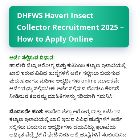
DHFWS Haveri Insect
Collector Recruitment 2025 –
How to Apply Online
ಅರ್ಜಿ ಸಲ್ಲಿಸುವ ವಿಧಾನ:
ಹಾವೇರಿ ಜಿಲ್ಲಾ ಆರೋಗ್ಯ ಮತ್ತು ಕುಟುಂಬ ಕಲ್ಯಾಣ ಇಲಾಖೆಯಲ್ಲಿ
ಖಾಲಿ ಇರುವ ವಿವಿಧ ಹುದ್ದೆಗಳಿಗೆ ಅರ್ಜಿ ಸಲ್ಲಿಸಲು ಬಯಸುವ
ಪುರುಷ ಹಾಗೂ ಮಹಿಳಾ ಅಭ್ಯರ್ಥಿಗಳು online ಮೂಲಕವೇ
ಅರ್ಜಿಯನ್ನು ಸಲ್ಲಿಸಬೇಕು ಅರ್ಜಿ ಸಲ್ಲಿಸುವ ಮೊದಲು ಕೆಳಗಡೆ
ನೀಡಿರುವ ಕೆಲವಷ್ಟು ಮಾಹಿತಿಗಳನ್ನು ಸರಿಯಾಗಿ ಗಮನಿಸಿ.
ಮೊದಲನೇ ಹಂತ:
ಹಾವೇರಿ ಜಿಲ್ಲಾ ಆರೋಗ್ಯ ಮತ್ತು ಕುಟುಂಬ
ಕಲ್ಯಾಣ ಇಲಾಖೆಯಲ್ಲಿ ಖಾಲಿ ಇರುವ ವಿವಿಧ ಹುದ್ದೆಗಳಿಗೆ ಅರ್ಜಿ
ಸಲ್ಲಿಸಲು ಬಯಸುವ ಅಭ್ಯರ್ಥಿಗಳು ದಯವಿಟ್ಟು ಇಲಾಖೆಯ
ಅಧಿಕೃತ ವೆಬ್ಸೈಟ್ ಗೆ ಭೇಟಿ ನೀಡಿ ಅಲ್ಲಿ ಹುದ್ದೆಗಳಿಗೆ ಸಂಬಂಧಿಸಿದ