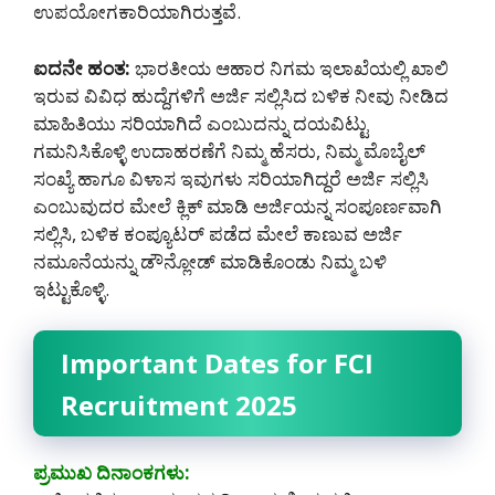
ಉಪಯೋಗಕಾರಿಯಾಗಿರುತ್ತವೆ.
ಐದನೇ ಹಂತ:
ಭಾರತೀಯ ಆಹಾರ ನಿಗಮ ಇಲಾಖೆಯಲ್ಲಿ ಖಾಲಿ
ಇರುವ ವಿವಿಧ ಹುದ್ದೆಗಳಿಗೆ ಅರ್ಜಿ ಸಲ್ಲಿಸಿದ ಬಳಿಕ ನೀವು ನೀಡಿದ
ಮಾಹಿತಿಯು ಸರಿಯಾಗಿದೆ ಎಂಬುದನ್ನು ದಯವಿಟ್ಟು
ಗಮನಿಸಿಕೊಳ್ಳಿ ಉದಾಹರಣೆಗೆ ನಿಮ್ಮ ಹೆಸರು, ನಿಮ್ಮ ಮೊಬೈಲ್
ಸಂಖ್ಯೆ ಹಾಗೂ ವಿಳಾಸ ಇವುಗಳು ಸರಿಯಾಗಿದ್ದರೆ ಅರ್ಜಿ ಸಲ್ಲಿಸಿ
ಎಂಬುವುದರ ಮೇಲೆ ಕ್ಲಿಕ್ ಮಾಡಿ ಅರ್ಜಿಯನ್ನ ಸಂಪೂರ್ಣವಾಗಿ
ಸಲ್ಲಿಸಿ, ಬಳಿಕ ಕಂಪ್ಯೂಟರ್ ಪಡೆದ ಮೇಲೆ ಕಾಣುವ ಅರ್ಜಿ
ನಮೂನೆಯನ್ನು ಡೌನ್ಲೋಡ್ ಮಾಡಿಕೊಂಡು ನಿಮ್ಮ ಬಳಿ
ಇಟ್ಟುಕೊಳ್ಳಿ.
Important Dates for FCI
Recruitment 2025
ಪ್ರಮುಖ ದಿನಾಂಕಗಳು: