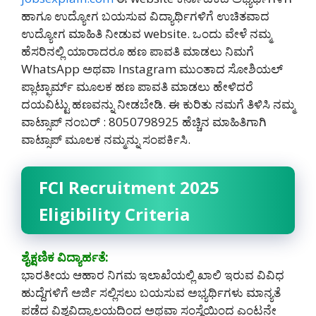
ಹಾಗೂ ಉದ್ಯೋಗ ಬಯಸುವ ವಿದ್ಯಾರ್ಥಿಗಳಿಗೆ ಉಚಿತವಾದ
ಉದ್ಯೋಗ ಮಾಹಿತಿ ನೀಡುವ website. ಒಂದು ವೇಳೆ ನಮ್ಮ
ಹೆಸರಿನಲ್ಲಿ ಯಾರಾದರೂ ಹಣ ಪಾವತಿ ಮಾಡಲು ನಿಮಗೆ
WhatsApp ಅಥವಾ Instagram ಮುಂತಾದ ಸೋಶಿಯಲ್
ಪ್ಲಾಟ್ಫಾರ್ಮ್ ಮೂಲಕ ಹಣ ಪಾವತಿ ಮಾಡಲು ಹೇಳಿದರೆ
ದಯವಿಟ್ಟು ಹಣವನ್ನು ನೀಡಬೇಡಿ‌. ಈ ಕುರಿತು ನಮಗೆ ತಿಳಿಸಿ ನಮ್ಮ
ವಾಟ್ಸಾಪ್ ನಂಬರ್ : 8050798925 ಹೆಚ್ಚಿನ ಮಾಹಿತಿಗಾಗಿ
ವಾಟ್ಸಾಪ್ ಮೂಲಕ ನಮ್ಮನ್ನು ಸಂಪರ್ಕಿಸಿ.
FCI Recruitment 2025
Eligibility Criteria
ಶೈಕ್ಷಣಿಕ ವಿದ್ಯಾರ್ಹತೆ:
ಭಾರತೀಯ ಆಹಾರ ನಿಗಮ ಇಲಾಖೆಯಲ್ಲಿ ಖಾಲಿ ಇರುವ ವಿವಿಧ
ಹುದ್ದೆಗಳಿಗೆ ಅರ್ಜಿ ಸಲ್ಲಿಸಲು ಬಯಸುವ ಅಭ್ಯರ್ಥಿಗಳು ಮಾನ್ಯತೆ
ಪಡೆದ ವಿಶ್ವವಿದ್ಯಾಲಯದಿಂದ ಅಥವಾ ಸಂಸ್ಥೆಯಿಂದ ಎಂಟನೇ