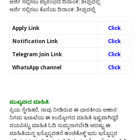
ಅರ್ಜಿ ಸಲ್ಲಿಸಲು ಪ್ರಾರಂಭದ ದಿನಾಂಕ: ಶೀಘ್ರದಲ್ಲಿ
ಅರ್ಜಿ ಸಲ್ಲಿಸಲು ಕೊನೆಯ ದಿನಾಂಕ: ಶೀಘ್ರದಲ್ಲಿ
Apply Link
Click
Notification Link
Click
Telegram Join Link
Click
WhatsApp channel
Click
ಮುಖ್ಯವಾದ ಮಾಹಿತಿ:
ಪ್ರಿಯ ಸ್ನೇಹಿತರೆ, ನಾವು ನೀಡಿರುವ ಈ ಭಾರತೀಯ ಆಹಾರ
ನಿಗಮ ಇಲಾಖೆಯ ಈ ಉದ್ಯೋಗದ ಮಾಹಿತಿ ಇಷ್ಟವಾಗಿದ್ದರೆ
ದಯವಿಟ್ಟು ಮಾಹಿತಿ ಓದಿ ಸುಮ್ಮನಾಗಬೇಡಿ ಆದಷ್ಟು ಈ
ಮಾಹಿತಿಯನ್ನ ಇನ್ನೊಬ್ಬರಡನೆ ಹಂಚಿಕೊಳ್ಳಿ ಇದು ಇನ್ನೊಬ್ಬರ