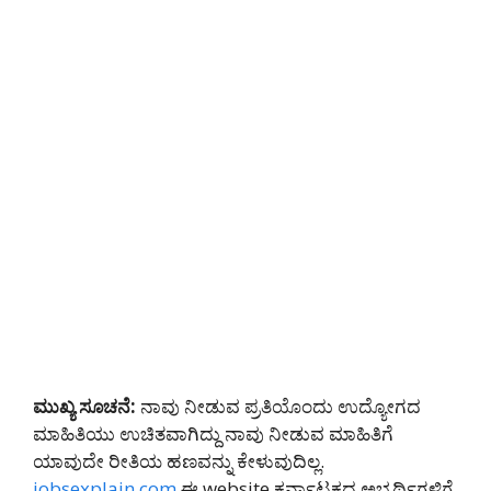
ಮುಖ್ಯ ಸೂಚನೆ:
ನಾವು ನೀಡುವ ಪ್ರತಿಯೊಂದು ಉದ್ಯೋಗದ
ಮಾಹಿತಿಯು ಉಚಿತವಾಗಿದ್ದು ನಾವು ನೀಡುವ ಮಾಹಿತಿಗೆ
ಯಾವುದೇ ರೀತಿಯ ಹಣವನ್ನು ಕೇಳುವುದಿಲ್ಲ.
jobsexplain.com
ಈ website ಕರ್ನಾಟಕದ ಅಭ್ಯರ್ಥಿಗಳಿಗೆ