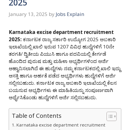
2025
January 13, 2025
by
Jobs Explain
Karnataka excise department recruitment
2025:
ಕರ್ನಾಟಕ ರಾಜ್ಯ ಸರ್ಕಾರಿ ಉದ್ಯೋಗ 2025 ಅಬಕಾರಿ
ಇಲಾಖೆಯಲ್ಲಿ ಖಾಲಿ ಇರುವ 1207 ವಿವಿಧ ಹುದ್ದೆಗಳಿಗೆ 10ನೇ
ತರಗತಿ/ ದ್ವಿತೀಯ ಪಿಯುಸಿ ಹಾಗೂ ಪದವಿಯಲ್ಲಿ ತೇರ್ಗಡೆ
ಹೊಂದಿದ ಪುರುಷ ಮತ್ತು ಮಹಿಳಾ ಅಭ್ಯರ್ಥಿಗಳಿಂದ ಅರ್ಜಿ
ಆಹ್ವಾನಿಸಲಾಗಿದೆ ಈ ಹುದ್ದೆಗಳು ನಮ್ಮ ಕರ್ನಾಟಕದಲ್ಲಿ ಖಾಲಿ ಇದ್ದು
ಆಸಕ್ತಿ ಹಾಗೂ ಅರ್ಹತೆ ಪಡೆದ ಅಭ್ಯರ್ಥಿಗಳು ಹುದ್ದೆಗಳಿಗೆ ಅರ್ಜಿ
ಸಲ್ಲಿಸಬಹುದು. ಕರ್ನಾಟಕ ರಾಜ್ಯ ಅಬಕಾರಿ ಇಲಾಖೆಯಲ್ಲಿ ಕೆಲಸ
ಬಯಸುವ ಅಭ್ಯರ್ಥಿಗಳು ಈ ಮಾಹಿತಿಯನ್ನು ಸಂಪೂರ್ಣವಾಗಿ
ಅರ್ಥೈಸಿಕೊಂಡು ಹುದ್ದೆಗಳಿಗೆ ಅರ್ಜಿ ಸಲ್ಲಿಸಬಹುದು.
Table of Contents
Karnataka excise department recruitment