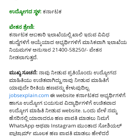
ಉದ್ಯೋಗದ ಸ್ಥಳ:
ಕರ್ನಾಟಕ
ವೇತನ ಶ್ರೇಣಿ:
ಕರ್ನಾಟಕ ಅಬಕಾರಿ ಇಲಾಖೆಯಲ್ಲಿ ಖಾಲಿ ಇರುವ ವಿವಿಧ
ಹುದ್ದೆಗಳಿಗೆ ಆಯ್ಕೆಯಾದ ಅಭ್ಯರ್ಥಿಗಳಿಗೆ ಮಾಸಿಕವಾಗಿ ಇಲಾಖೆಯ
ನಿಯಮಗಳ ಅನುಸಾರ 21400-58250/- ವೇತನ
ನೀಡಲಾಗುತ್ತದೆ.
ಮುಖ್ಯ ಸೂಚನೆ:
ನಾವು ನೀಡುವ ಪ್ರತಿಯೊಂದು ಉದ್ಯೋಗದ
ಮಾಹಿತಿಯು ಉಚಿತವಾಗಿದ್ದು ನಾವು ನೀಡುವ ಮಾಹಿತಿಗೆ
ಯಾವುದೇ ರೀತಿಯ ಹಣವನ್ನು ಕೇಳುವುದಿಲ್ಲ.
jobsexplain.com
ಈ website ಕರ್ನಾಟಕದ ಅಭ್ಯರ್ಥಿಗಳಿಗೆ
ಹಾಗೂ ಉದ್ಯೋಗ ಬಯಸುವ ವಿದ್ಯಾರ್ಥಿಗಳಿಗೆ ಉಚಿತವಾದ
ಉದ್ಯೋಗ ಮಾಹಿತಿ ನೀಡುವ website. ಒಂದು ವೇಳೆ ನಮ್ಮ
ಹೆಸರಿನಲ್ಲಿ ಯಾರಾದರೂ ಹಣ ಪಾವತಿ ಮಾಡಲು ನಿಮಗೆ
WhatsApp ಅಥವಾ Instagram ಮುಂತಾದ ಸೋಶಿಯಲ್
ಪ್ಲಾಟ್ಫಾರ್ಮ್ ಮೂಲಕ ಹಣ ಪಾವತಿ ಮಾಡಲು ಹೇಳಿದರೆ