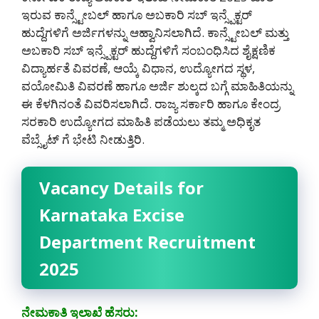
ಇರುವ ಕಾನ್ಸ್ಟೇಬಲ್ ಹಾಗೂ ಅಬಕಾರಿ ಸಬ್ ಇನ್ಸ್ಪೆಕ್ಟರ್
ಹುದ್ದೆಗಳಿಗೆ ಅರ್ಜಿಗಳನ್ನು ಆಹ್ವಾನಿಸಲಾಗಿದೆ. ಕಾನ್ಸ್ಟೇಬಲ್ ಮತ್ತು
ಅಬಕಾರಿ ಸಬ್ ಇನ್ಸ್ಪೆಕ್ಟರ್ ಹುದ್ದೆಗಳಿಗೆ ಸಂಬಂಧಿಸಿದ ಶೈಕ್ಷಣಿಕ
ವಿದ್ಯಾರ್ಹತೆ ವಿವರಣೆ, ಆಯ್ಕೆ ವಿಧಾನ, ಉದ್ಯೋಗದ ಸ್ಥಳ,
ವಯೋಮಿತಿ ವಿವರಣೆ ಹಾಗೂ ಅರ್ಜಿ ಶುಲ್ಕದ ಬಗ್ಗೆ ಮಾಹಿತಿಯನ್ನು
ಈ ಕೆಳಗಿನಂತೆ ವಿವರಿಸಲಾಗಿದೆ. ರಾಜ್ಯ ಸರ್ಕಾರಿ ಹಾಗೂ ಕೇಂದ್ರ
ಸರಕಾರಿ ಉದ್ಯೋಗದ ಮಾಹಿತಿ ಪಡೆಯಲು ತಮ್ಮ ಅಧಿಕೃತ
ವೆಬ್ಸೈಟ್ ಗೆ ಭೇಟಿ ನೀಡುತ್ತಿರಿ.
Vacancy Details for
Karnataka Excise
Department Recruitment
2025
ನೇಮಕಾತಿ ಇಲಾಖೆ ಹೆಸರು: