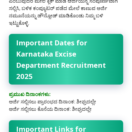
ಎಂಬುವುದರ ಮೇಲೆ ಕ್ಲಿಕ್ ಮಾಡಿ ಅರ್ಜಿಯನ್ನ ಸಂಪೂರ್ಣವಾಗಿ
ಸಲ್ಲಿಸಿ, ಬಳಿಕ ಕಂಪ್ಯೂಟರ್ ಪಡೆದ ಮೇಲೆ ಕಾಣುವ ಅರ್ಜಿ
ನಮೂನೆಯನ್ನು ಡೌನ್ಲೋಡ್ ಮಾಡಿಕೊಂಡು ನಿಮ್ಮ ಬಳಿ
ಇಟ್ಟುಕೊಳ್ಳಿ.
Important Dates for
Karnataka Excise
Department Recruitment
2025
ಪ್ರಮುಖ ದಿನಾಂಕಗಳು:
ಅರ್ಜಿ ಸಲ್ಲಿಸಲು ಪ್ರಾರಂಭದ ದಿನಾಂಕ: ಶೀಘ್ರದಲ್ಲೇ
ಅರ್ಜಿ ಸಲ್ಲಿಸಲು ಕೊನೆಯ ದಿನಾಂಕ: ಶೀಘ್ರದಲ್ಲೇ
Important Links for