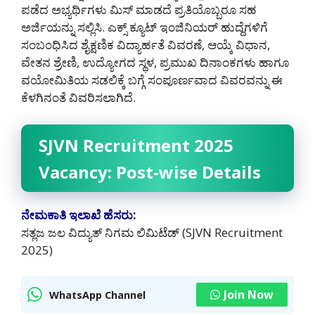
ಪಡೆದ ಅಭ್ಯರ್ಥಿಗಳು ಮಿಸ್ ಮಾಡದೆ ಪ್ರತಿಯೊಬ್ಬರೂ ಸಹ
ಅರ್ಜಿಯನ್ನು ಸಲ್ಲಿಸಿ. ಎಕ್ಸ್ ಕ್ಯೂಟ್ ಇಂಜಿನಿಯರ್ ಹುದ್ದೆಗಳಿಗೆ
ಸಂಬಂಧಿಸಿದ ಶೈಕ್ಷಣಿಕ ವಿದ್ಯಾರ್ಹತೆ ವಿವರಣೆ, ಆಯ್ಕೆ ವಿಧಾನ,
ವೇತನ ಶ್ರೇಣಿ, ಉದ್ಯೋಗದ ಸ್ಥಳ, ಪ್ರಮುಖ ದಿನಾಂಕಗಳು ಹಾಗೂ
ವಯೋಮಿತಿಯ ಸಡಲಿಕ್ಕೆ ಬಗ್ಗೆ ಸಂಪೂರ್ಣವಾದ ವಿವರವನ್ನು ಈ
ಕೆಳಗಿನಂತೆ ವಿವರಿಸಲಾಗಿದೆ.
SJVN Recruitment 2025
Vacancy: Post-wise Details
ನೇಮಕಾತಿ ಇಲಾಖೆ ಹೆಸರು:
ಸತ್ಲಜ ಜಲ ವಿದ್ಯುತ್ ನಿಗಮ ಲಿಮಿಟೆಡ್ (SJVN Recruitment
2025)
Join Now
WhatsApp Channel