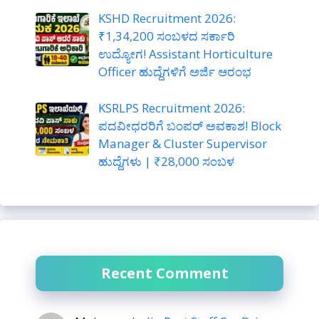
KSHD Recruitment 2026:
₹1,34,200 ಸಂಬಳದ ಸರ್ಕಾರಿ
ಉದ್ಯೋಗ! Assistant Horticulture
Officer ಹುದ್ದೆಗಳಿಗೆ ಅರ್ಜಿ ಆರಂಭ
KSRLPS Recruitment 2026:
ಪದವೀಧರರಿಗೆ ಬಂಪರ್ ಅವಕಾಶ! Block
Manager & Cluster Supervisor
ಹುದ್ದೆಗಳು | ₹28,000 ಸಂಬಳ
Recent Comment