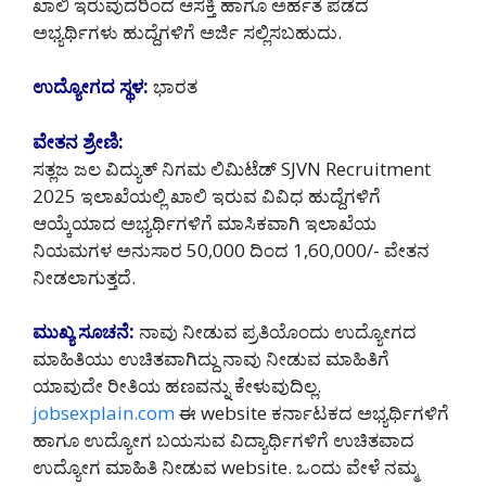
ಖಾಲಿ ಇರುವುದರಿಂದ ಆಸಕ್ತಿ ಹಾಗೂ ಅರ್ಹತೆ ಪಡೆದ
ಅಭ್ಯರ್ಥಿಗಳು ಹುದ್ದೆಗಳಿಗೆ ಅರ್ಜಿ ಸಲ್ಲಿಸಬಹುದು.
ಉದ್ಯೋಗದ ಸ್ಥಳ:
ಭಾರತ
ವೇತನ ಶ್ರೇಣಿ:
ಸತ್ಲಜ ಜಲ ವಿದ್ಯುತ್ ನಿಗಮ ಲಿಮಿಟೆಡ್ SJVN Recruitment
2025 ಇಲಾಖೆಯಲ್ಲಿ ಖಾಲಿ ಇರುವ ವಿವಿಧ ಹುದ್ದೆಗಳಿಗೆ
ಆಯ್ಕೆಯಾದ ಅಭ್ಯರ್ಥಿಗಳಿಗೆ ಮಾಸಿಕವಾಗಿ ಇಲಾಖೆಯ
ನಿಯಮಗಳ ಅನುಸಾರ 50,000 ದಿಂದ 1,60,000/- ವೇತನ
ನೀಡಲಾಗುತ್ತದೆ.
ಮುಖ್ಯ ಸೂಚನೆ:
ನಾವು ನೀಡುವ ಪ್ರತಿಯೊಂದು ಉದ್ಯೋಗದ
ಮಾಹಿತಿಯು ಉಚಿತವಾಗಿದ್ದು ನಾವು ನೀಡುವ ಮಾಹಿತಿಗೆ
ಯಾವುದೇ ರೀತಿಯ ಹಣವನ್ನು ಕೇಳುವುದಿಲ್ಲ.
jobsexplain.com
ಈ website ಕರ್ನಾಟಕದ ಅಭ್ಯರ್ಥಿಗಳಿಗೆ
ಹಾಗೂ ಉದ್ಯೋಗ ಬಯಸುವ ವಿದ್ಯಾರ್ಥಿಗಳಿಗೆ ಉಚಿತವಾದ
ಉದ್ಯೋಗ ಮಾಹಿತಿ ನೀಡುವ website. ಒಂದು ವೇಳೆ ನಮ್ಮ