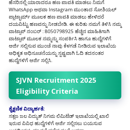
ಹೆಸರಿನಲ್ಲಿ ಯಾರಾದರೂ ಹಣ ಪಾವತಿ ಮಾಡಲು ನಿಮಗೆ
WhatsApp ಅಥವಾ Instagram ಮುಂತಾದ ಸೋಶಿಯಲ್
ಪ್ಲಾಟ್ಫಾರ್ಮ್ ಮೂಲಕ ಹಣ ಪಾವತಿ ಮಾಡಲು ಹೇಳಿದರೆ
ದಯವಿಟ್ಟು ಹಣವನ್ನು ನೀಡಬೇಡಿ‌. ಈ ಕುರಿತು ನಮಗೆ ತಿಳಿಸಿ ನಮ್ಮ
ವಾಟ್ಸಾಪ್ ನಂಬರ್ : 8050798925 ಹೆಚ್ಚಿನ ಮಾಹಿತಿಗಾಗಿ
ವಾಟ್ಸಾಪ್ ಮೂಲಕ ನಮ್ಮನ್ನು ಸಂಪರ್ಕಿಸಿ ಹಾಗೂ ಹುದ್ದೆಗಳಿಗೆ
ಅರ್ಜಿ ಸಲ್ಲಿಸುವ ಮುಂಚೆ ನಾವು ಕೆಳಗಡೆ ನೀಡಿರುವ ಇಲಾಖೆಯ
ಅಧಿಕೃತ ಅಧಿಸೂಚನೆಯನ್ನು ಸ್ಪಷ್ಟವಾಗಿ ಓದಿ ತದನಂತರ
ಹುದ್ದೆಗಳಿಗೆ ಅರ್ಜಿ ಸಲ್ಲಿಸಿ.
SJVN Recruitment 2025
Eligibility Criteria
ಶೈಕ್ಷಣಿಕ ವಿದ್ಯಾರ್ಹತೆ:
ಸತ್ಲಜ ಜಲ ವಿದ್ಯುತ್ ನಿಗಮ ಲಿಮಿಟೆಡ್ ಇಲಾಖೆಯಲ್ಲಿ ಖಾಲಿ
ಇರುವ ವಿವಿಧ ಹುದ್ದೆಗಳಿಗೆ ಅರ್ಜಿ ಸಲ್ಲಿಸಲು ಬಯಸುವ