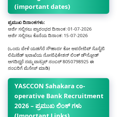
(important dates)
ಪ್ರಮುಖ ದಿನಾಂಕಗಳು:
ಅರ್ಜಿ ಸಲ್ಲಿಸಲು ಪ್ರಾರಂಭದ ದಿನಾಂಕ: 01-07-2026
ಅರ್ಜಿ ಸಲ್ಲಿಸಲು ಕೊನೆಯ ದಿನಾಂಕ: 15-07-2026
(ಒಂದು ವೇಳೆ ಯಡಗೆರೆ ಸೌಹಾರ್ದ ಕೋ ಆಪರೇಟಿವ್ ಸೊಸೈಟಿ
ಲಿಮಿಟೆಡ್ ಇಲಾಖೆಯ ನೋಟಿಫಿಕೇಶನ್ ಲಿಂಕ್ ಡೌನ್ಲೋಡ್
ಆಗದಿದ್ದರೆ ನಮ್ಮ ವಾಟ್ಸಪ್ ನಂಬರ್ 8050798925‌ ಈ
ನಂಬರಿಗೆ ಮೆಸೇಜ್ ಮಾಡಿ)
YASCCON Sahakara co-
operative Bank Recruitment
2026 – ಪ್ರಮುಖ ಲಿಂಕ್ ಗಳು
(Important Links)