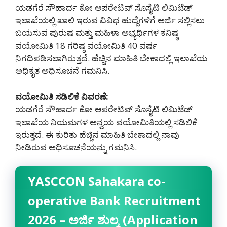
ಯಡಗೆರೆ ಸೌಹಾರ್ದ ಕೋ ಆಪರೇಟಿವ್ ಸೊಸೈಟಿ ಲಿಮಿಟೆಡ್
ಇಲಾಖೆಯಲ್ಲಿ ಖಾಲಿ ಇರುವ ವಿವಿಧ ಹುದ್ದೆಗಳಿಗೆ ಅರ್ಜಿ ಸಲ್ಲಿಸಲು
ಬಯಸುವ ಪುರುಷ ಮತ್ತು ಮಹಿಳಾ ಅಭ್ಯರ್ಥಿಗಳ ಕನಿಷ್ಠ
ವಯೋಮಿತಿ 18 ಗರಿಷ್ಠ ವಯೋಮಿತಿ 40 ವರ್ಷ
ನಿಗದಿಪಡಿಸಲಾಗಿರುತ್ತದೆ. ಹೆಚ್ಚಿನ ಮಾಹಿತಿ ಬೇಕಾದಲ್ಲಿ ಇಲಾಖೆಯ
ಅಧಿಕೃತ ಅಧಿಸೂಚನೆ ಗಮನಿಸಿ.
ವಯೋಮಿತಿ ಸಡಿಲಿಕೆ ವಿವರಣೆ:
ಯಡಗೆರೆ ಸೌಹಾರ್ದ ಕೋ ಆಪರೇಟಿವ್ ಸೊಸೈಟಿ ಲಿಮಿಟೆಡ್
ಇಲಾಖೆಯ ನಿಯಮಗಳ ಅನ್ವಯ ವಯೋಮಿತಿಯಲ್ಲಿ ಸಡಿಲಿಕೆ
ಇರುತ್ತದೆ. ಈ ಕುರಿತು ಹೆಚ್ಚಿನ ಮಾಹಿತಿ ಬೇಕಾದಲ್ಲಿ ನಾವು
ನೀಡಿರುವ ಅಧಿಸೂಚನೆಯನ್ನು ಗಮನಿಸಿ.
YASCCON Sahakara co-
operative Bank Recruitment
2026 – ಅರ್ಜಿ ಶುಲ್ಕ (Application