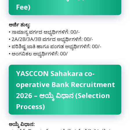
Fee)
ಅರ್ಜಿ ಶುಲ್ಕ:
• ಸಾಮಾನ್ಯ ವರ್ಗದ ಅಭ್ಯರ್ಥಿಗಳಿಗೆ: 00/-
• 2A/2B/3A/3B ವರ್ಗದ ಅಭ್ಯರ್ಥಿಗಳಿಗೆ: 00/-
• ಪರಿಶಿಷ್ಟ ಜಾತಿ ಹಾಗೂ ಪಂಗಡ ಅಭ್ಯರ್ಥಿಗಳಿಗೆ: 00/-
• ಅಂಗವಿಕಲ ಅಭ್ಯರ್ಥಿಗಳಿಗೆ: 00/
YASCCON Sahakara co-
operative Bank Recruitment
2026 – ಆಯ್ಕೆ ವಿಧಾನ (Selection
Process)
ಆಯ್ಕೆ ವಿಧಾನ: