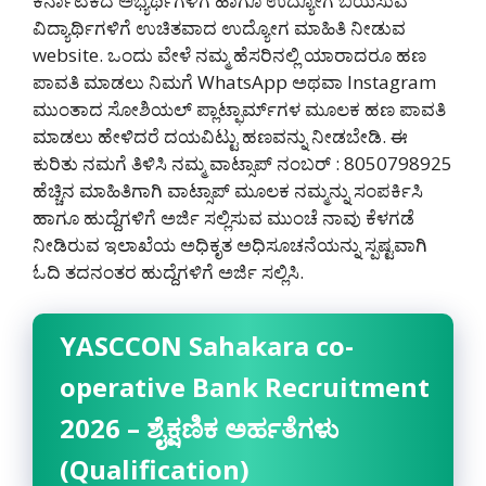
ಕರ್ನಾಟಕದ ಅಭ್ಯರ್ಥಿಗಳಿಗೆ ಹಾಗೂ ಉದ್ಯೋಗ ಬಯಸುವ
ವಿದ್ಯಾರ್ಥಿಗಳಿಗೆ ಉಚಿತವಾದ ಉದ್ಯೋಗ ಮಾಹಿತಿ ನೀಡುವ
website. ಒಂದು ವೇಳೆ ನಮ್ಮ ಹೆಸರಿನಲ್ಲಿ ಯಾರಾದರೂ ಹಣ
ಪಾವತಿ ಮಾಡಲು ನಿಮಗೆ WhatsApp ಅಥವಾ Instagram
ಮುಂತಾದ ಸೋಶಿಯಲ್ ಪ್ಲಾಟ್ಫಾರ್ಮ್‌ಗಳ ಮೂಲಕ ಹಣ ಪಾವತಿ
ಮಾಡಲು ಹೇಳಿದರೆ ದಯವಿಟ್ಟು ಹಣವನ್ನು ನೀಡಬೇಡಿ‌. ಈ
ಕುರಿತು ನಮಗೆ ತಿಳಿಸಿ ನಮ್ಮ ವಾಟ್ಸಾಪ್ ನಂಬರ್ : 8050798925
ಹೆಚ್ಚಿನ ಮಾಹಿತಿಗಾಗಿ ವಾಟ್ಸಾಪ್ ಮೂಲಕ ನಮ್ಮನ್ನು ಸಂಪರ್ಕಿಸಿ
ಹಾಗೂ ಹುದ್ದೆಗಳಿಗೆ ಅರ್ಜಿ ಸಲ್ಲಿಸುವ ಮುಂಚೆ ನಾವು ಕೆಳಗಡೆ
ನೀಡಿರುವ ಇಲಾಖೆಯ ಅಧಿಕೃತ ಅಧಿಸೂಚನೆಯನ್ನು ಸ್ಪಷ್ಟವಾಗಿ
ಓದಿ ತದನಂತರ ಹುದ್ದೆಗಳಿಗೆ ಅರ್ಜಿ ಸಲ್ಲಿಸಿ.
YASCCON Sahakara co-
operative Bank Recruitment
2026 – ಶೈಕ್ಷಣಿಕ ಅರ್ಹತೆಗಳು
(Qualification)