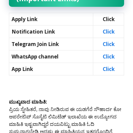
Apply Link
Click
Notification Link
Click
Telegram Join Link
Click
WhatsApp channel
Click
App Link
Click
ಮುಖ್ಯವಾದ ಮಾಹಿತಿ:
ಪ್ರಿಯ ಸ್ನೇಹಿತರೆ, ನಾವು ನೀಡಿರುವ ಈ ಯಡಗೆರೆ ಸೌಹಾರ್ದ ಕೋ
ಆಪರೇಟಿವ್ ಸೊಸೈಟಿ ಲಿಮಿಟೆಡ್ ಇಲಾಖೆಯ ಈ ಉದ್ಯೋಗದ
ಮಾಹಿತಿ ಇಷ್ಟವಾಗಿದ್ದರೆ ದಯವಿಟ್ಟು ಮಾಹಿತಿ ಓದಿ
ಸುಮ್ಮನಾಗಬೇಡಿ ಆದಷ್ಟು ಈ ಮಾಹಿತಿಯನ್ನ ಇತರರೊಂದಿಗೆ