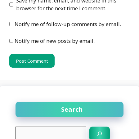
Website
Save my name, email, and website in this
browser for the next time I comment.
Notify me of follow-up comments by email.
Notify me of new posts by email.
Search
S
e