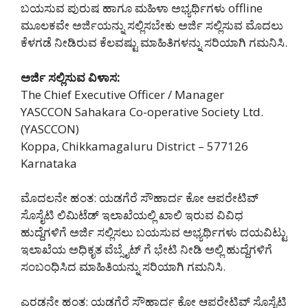
ಬಯಸುವ ಪುರುಷ ಹಾಗೂ ಮಹಿಳಾ ಅಭ್ಯರ್ಥಿಗಳು offline
ಮೂಲಕವೇ ಅರ್ಜಿಯನ್ನು ಸಲ್ಲಿಸಬೇಕು ಅರ್ಜಿ ಸಲ್ಲಿಸುವ ಮೊದಲು
ಕೆಳಗಡೆ ನೀಡಿರುವ ಕೆಲವಷ್ಟು ಮಾಹಿತಿಗಳನ್ನು ಸರಿಯಾಗಿ ಗಮನಿಸಿ.
ಅರ್ಜಿ ಸಲ್ಲಿಸುವ ವಿಳಾಸ:
The Chief Executive Officer / Manager
YASCCON Sahakara Co-operative Society Ltd.
(YASCCON)
Koppa, Chikkamagaluru District – 577126
Karnataka
ಮೊದಲನೇ ಹಂತ: ಯಡಗೆರೆ ಸೌಹಾರ್ದ ಕೋ ಆಪರೇಟಿವ್
ಸೊಸೈಟಿ ಲಿಮಿಟೆಡ್ ಇಲಾಖೆಯಲ್ಲಿ ಖಾಲಿ ಇರುವ ವಿವಿಧ
ಹುದ್ದೆಗಳಿಗೆ ಅರ್ಜಿ ಸಲ್ಲಿಸಲು ಬಯಸುವ ಅಭ್ಯರ್ಥಿಗಳು ದಯವಿಟ್ಟು
ಇಲಾಖೆಯ ಅಧಿಕೃತ ವೆಬ್ಸೈಟ್ ಗೆ ಭೇಟಿ ನೀಡಿ ಅಲ್ಲಿ ಹುದ್ದೆಗಳಿಗೆ
ಸಂಬಂಧಿಸಿದ ಮಾಹಿತಿಯನ್ನು ಸರಿಯಾಗಿ ಗಮನಿಸಿ.
ಎರಡನೇ ಹಂತ: ಯಡಗೆರೆ ಸೌಹಾರ್ದ ಕೋ ಆಪರೇಟಿವ್ ಸೊಸೈಟಿ