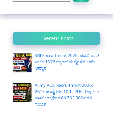
a
r
c
h
Recent Posts
SBI Recruitment 2026: ಪದವಿ ಪಾಸ್
ಸಾಕು! 1576 ಬ್ಯಾಂಕ್ ಹುದ್ದೆಗಳಿಗೆ ಅರ್ಜಿ
ಆಹ್ವಾನ
Army AOC Recruitment 2026:
2615 ಹುದ್ದೆಗಳು! 10th, PUC, Degree
ಪಾಸ್ ಅಭ್ಯರ್ಥಿಗಳಿಗೆ ₹92,300ವರೆಗೆ
ಸಂಬಳ